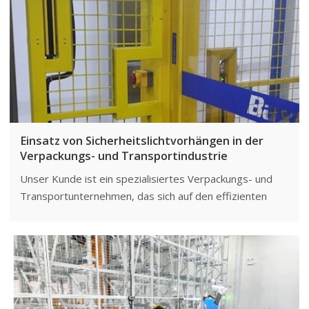
Einsatz von Sicherheitslichtvorhängen in der
Verpackungs- und Transportindustrie
Unser Kunde ist ein spezialisiertes Verpackungs- und
Transportunternehmen, das sich auf den effizienten
Transport von Waren von Produktionsstandorten zu
ihren Bestimmungsorten spezialisiert hat. Zu seinem
Betrieb gehören verschiedene Geräte und Maschinen,
darunter Förderbänder, Be- und Entlademaschinen
sowie Verpackungsanlagen. Aufgrund der Komplexität
der Abläufe und der damit verbundenen