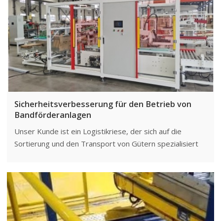
Sicherheitsverbesserung für den Betrieb von
Bandförderanlagen
Unser Kunde ist ein Logistikriese, der sich auf die
Sortierung und den Transport von Gütern spezialisiert
hat. Er betreibt weltweit große Bandfördersysteme, um
den wachsenden Anforderungen der Logistik gerecht zu
werden. Mit der Expansion seines Geschäfts legte er
den Schwerpunkt auf die Sicherheit seiner
Betriebsabläufe, insbesondere im Umgang mit
automatisierten Bandfördersystemen.