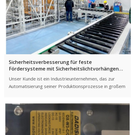
Hochgeschwindigkeitsbewegungen erkannte das
Unternehmen die Notwendigkeit einer effektiven
Lösung zur Gewährleistung der Mitarbeitersicherheit.
Sicherheitsverbesserung für feste
Fördersysteme mit Sicherheitslichtvorhängen
der QT-Serie
Unser Kunde ist ein Industrieunternehmen, das zur
Automatisierung seiner Produktionsprozesse in großem
Umfang stationäre Fördersysteme einsetzt. Diese
Systeme erfordern häufig
Hochgeschwindigkeitsvorgänge und die Handhabung
großer Materialmengen. Zum Schutz der Mitarbeiter und
zur Aufrechterhaltung der Produktionseffizienz
benötigte das Unternehmen eine zuverlässige