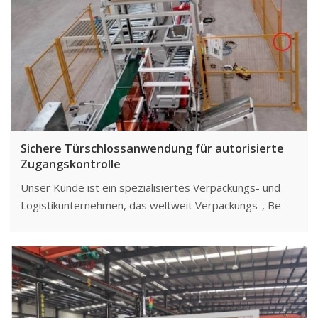
zu gewährleisten und gleichzeitig eine hocheffiziente
Produktion aufrechtzuerhalten.
Sichere Türschlossanwendung für autorisierte
Zugangskontrolle
Unser Kunde ist ein spezialisiertes Verpackungs- und
Logistikunternehmen, das weltweit Verpackungs-, Be-
und Entlade- sowie Transportdienstleistungen anbietet.
Die Geschäftstätigkeit erstreckt sich oft über mehrere
Standorte und erfordert ein autorisiertes
Zugangsmanagement, um die Sicherheit der
Arbeitsumgebung zu gewährleisten.