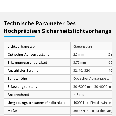
Technische Parameter Des
Hochpräzisen Sicherheitslichtvorhangs
Lichtvorhangtyp
Gegenstrahl
Optischer Achsenabstand
2,5 mm
5 m
Erkennungsgenauigkeit
3,75 mm
6,5 
Anzahl der Strahlen
32, 40...320
16, 2
Schutzhöhe
Optischer Achsenabstand × 
Erfassungsdistanz
30~3000 mm, 30~6000 mm,
Ansprechzeit
≤15 ms
Umgebungslichtunempfindlichkeit
10000 Lux (Einfallswinkel 5°
Maße
36x36×Lmm (L ist die Läng