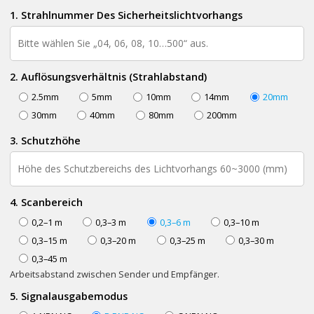
1. Strahlnummer Des Sicherheitslichtvorhangs
2. Auflösungsverhältnis (Strahlabstand)
2.5mm
5mm
10mm
14mm
20mm
30mm
40mm
80mm
200mm
3. Schutzhöhe
4. Scanbereich
0,2–1 m
0,3–3 m
0,3–6 m
0,3–10 m
0,3–15 m
0,3–20 m
0,3–25 m
0,3–30 m
0,3–45 m
Arbeitsabstand zwischen Sender und Empfänger.
5. Signalausgabemodus