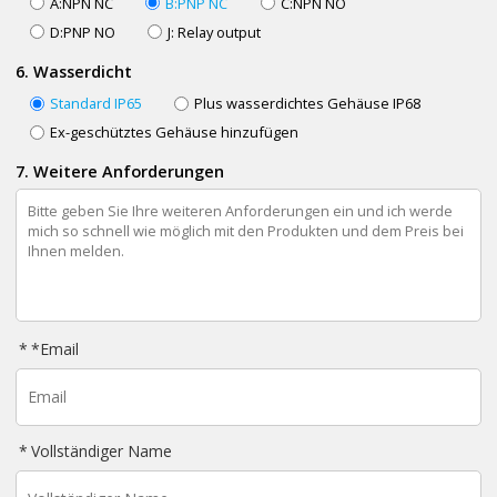
A:NPN NC
B:PNP NC
C:NPN NO
D:PNP NO
J: Relay output
6. Wasserdicht
Standard IP65
Plus wasserdichtes Gehäuse IP68
Ex-geschütztes Gehäuse hinzufügen
7. Weitere Anforderungen
*
Email
Vollständiger Name