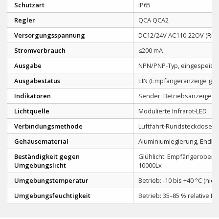
Schutzart
IP65
Regler
QCA QCA2
Versorgungsspannung
DC12/24V AC110-22OV (Rela
Stromverbrauch
≤200 mA
Ausgabe
NPN/PNP-Typ, eingespeister
Ausgabestatus
EIN (Empfängeranzeige grü
Indikatoren
Sender: Betriebsanzeige (ro
Lichtquelle
Modulierte Infrarot-LED
Verbindungsmethode
Luftfahrt-Rundsteckdose, m
Gehäusematerial
Aluminiumlegierung, Endka
Beständigkeit gegen
Glühlicht: Empfängeroberf
Umgebungslicht
10000Lx
Umgebungstemperatur
Betrieb: -10 bis +40 °C (nich
Umgebungsfeuchtigkeit
Betrieb: 35–85 % relative Lu