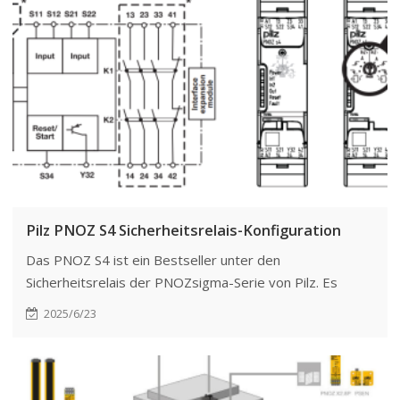
Pilz PNOZ S4 Sicherheitsrelais-Konfiguration
Das PNOZ S4 ist ein Bestseller unter den
Sicherheitsrelais der PNOZsigma-Serie von Pilz. Es
zeichnet sich durch einfache Installation, umfangreiche
2025/6/23
Funktionen und die Unterstützung verschiedener
Sicherheitsschaltungskonfigurationen aus. Dank
vielfältiger Verdrahtungsmethoden lässt es sich schnell
integrieren und findet breite Anwendung in industriellen