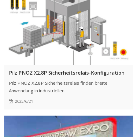
Sicherheitsanwendungen wie Not-Aus,
Sicherheitstürsteuerung und Lichtvorhängen.
Pilz PNOZ X2.8P Sicherheitsrelais-Konfiguration
Pilz PNOZ X2.8P Sicherheitsrelais finden breite
Anwendung in industriellen
Sicherheitssteuerungssystemen wie Lichtvorhängen und
2025/6/21
Not-Aus-Tastern. Sie verfügen über Merkmale wie
zwangsgeführte Relais, LED-Statusanzeigen und
standardisierte Verdrahtungsmethoden und eignen sich
für die Schutzanforderungen von
Automatisierungsanlagen mit hohen