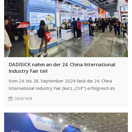
DADISICK nahm an der 24. China International
Industry Fair teil
Vom 24. bis 28. September 2024 fand die 24. China
International Industry Fair (kurz „CIIF“) erfolgreich im
National Exhibition and Convention Center in Shanghai
2024/10/8
statt. Als einer der Aussteller präsentierte DADISICK am
Stand F021 in Halle 5.1 seine neuesten Technologien
und Produkte im Bereich der industriellen
Automatisierung.