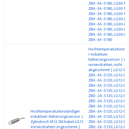
ZBA -3A -S180, LG30-15
ZBA -3A -S180, LG30-15
ZBA -3A -S180, LG30-15P
ZBA -3A -S180, LG30-25
ZBA -3A -S180, LG30-25
ZBA -3A -S180, LG30-25
ZBA -3A -S180, LG30-25P
ZBA -3A -S180
Hochtemperaturbestän
r induktiver
Näherungssensor | LG
vorverdrahtet, nicht
abgeschirmt | LG12-04
ZBA -3A -S120, LG12-04
ZBA -3A -S120, LG12-04
ZBA -3A -S120, LG12-04P
ZBA -3A -S120, LG12-04
ZBD -2A -S120, LG12-04
ZBD -2A -S120, LG12-08
ZBA -3A -S120, LG12-08
Hochtemperaturbeständiger
ZBA -3A -S120, LG12-08
induktiver Näherungssensor |
ZBA -3A -S120, LG12-08P
Zylindrisch M12 2M Kabel LG12
ZBA -3A -S120, LG12-08
Vorverdrahtet Ungeschirmt |
ZBD -2A -S120, LG12-08