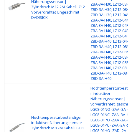
Näherungssensor |
ZBA-3A-H30, LZ12-08HO
Zylindrisch M12 2M Kabel LZ12
ZBD-3A-H30, LZ12-08HC
Vorverdrahtet Ungeschirmt |
ZBD-3A-H30, LZ12-04NO
DADISICK
ZBA-3A-H40, LZ12-04NC
ZBA-3A-H40, LZ12-04PO
ZBA-3A-H40, LZ12-04PC
ZBA-3A-H40, LZ12-04HO
ZBD-3A-H40, LZ12-04HC
ZBD-3A-H40, LZ12-08NO
ZBA-3A-H40, LZ12-08NC
ZBA-3A-H40, LZ12-08PO
ZBA-3A-H40, LZ12-08PC
ZBA-3A-H40, LZ12-08HO
ZBD-3A-H40, LZ12-08HC
ZBD-3A-H40
Hochtemperaturbestän
r induktiver
Näherungssensor | LG
vorverdrahtet, geschirm
LG08-01NO -ZAA -3A -S1
LG08-01NC -ZAA -3A -S1
Hochtemperaturbeständiger
LG08-01PO -ZAA -3A -S1
induktiver Näherungssensor |
LG08-01PC -ZAA -3A -S1
Zylindrisch M8 2M Kabel LG08
LG08-01HO -ZAD -2A -S1