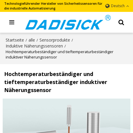
Technologieführender Hersteller von Sicherheitssensoren für
Deutsch
die industrielle Automatisierung
Startseite
alle
Sensorprodukte
/
/
/
Induktive Näherungssensoren
/
Hochtemperaturbeständiger und tieftemperaturbeständiger
induktiver Näherungssensor
Hochtemperaturbeständiger und
tieftemperaturbeständiger induktiver
Näherungssensor