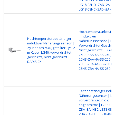
LG18-08HO -ZAD -2A -S1
LG18-08HC -ZAD -2A -S
Hochtemperaturbestän
r induktiver
Hochtemperaturbeständiger
Näherungssensor | LG
induktiver Näherungssensor |
Vorverdrahtet Geschir
Zylindrisch M40, geteilter Typ, 2
Nicht geschirmt | LG40-
m Kabel, LG40, vorverdrahtet,
25PS-ZAA-4A-SS-250, L
geschirmt, nicht geschirmt |
25NS-ZAA-4A-SS-250, L
DADISICK
25PS-ZBA-4A-SS-250 LG
25NS-ZBA-4A-SS-250
Kältebeständiger induk
Näherungssensor | LZ
vorverdrahtet, nicht
abgeschirmt | LZ18-08N
ZBA -3A -H30, LZ18-08NC
ZBA -3A -H30, LZ18-08PO