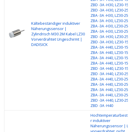
ZBD -3A -H30, LZ30-15HC
ZBD -3A -H30, LZ30-25N
ZBA -3A -H30, LZ30-25NC
ZBA -3A -H30, LZ30-25PO
Kältebeständiger induktiver
ZBA -3A -H30, LZ30-25PC
Näherungssensor |
ZBA -3A -H30, LZ30-25H
Zylindrisch M30 2M Kabel LZ30
ZBD -3A -H30, LZ30-25HC
Vorverdrahtet Ungeschirmt |
ZBD -3A -H30, LZ30-15N
DADISICK
ZBA -3A -H40, LZ30-15NC
ZBA -3A -H40, LZ30-15PO
ZBA -3A -H40, LZ30-15PC
ZBA -3A -H40, LZ30-15H
ZBD -3A -H40, LZ30-15HC
ZBD -3A -H40, LZ30-25N
ZBA -3A -H40, LZ30-25NC
ZBA -3A -H40, LZ30-25PO
ZBA -3A -H40, LZ30-25PC
ZBA -3A -H40, LZ30-25H
ZBD -3A -H40, LZ30-25HC
ZBD -3A -H40
Hochtemperaturbestän
r induktiver
Näherungssensor | LG
vorverdrahtet, nicht