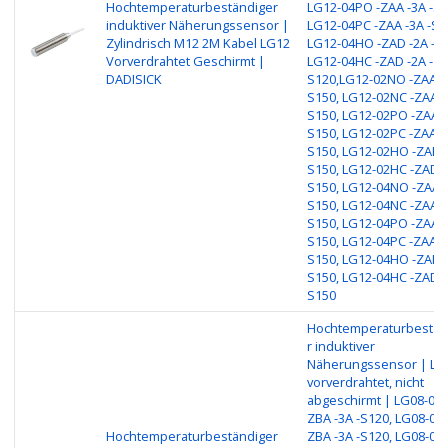
Hochtemperaturbeständiger
LG12-04PO -ZAA -3A -S1
induktiver Näherungssensor |
LG12-04PC -ZAA -3A -S1
Zylindrisch M12 2M Kabel LG12
LG12-04HO -ZAD -2A -S1
Vorverdrahtet Geschirmt |
LG12-04HC -ZAD -2A -
DADISICK
S120,LG12-02NO -ZAA -3
S150, LG12-02NC -ZAA -
S150, LG12-02PO -ZAA -
S150, LG12-02PC -ZAA -3
S150, LG12-02HO -ZAD -
S150, LG12-02HC -ZAD -
S150, LG12-04NO -ZAA -
S150, LG12-04NC -ZAA -
S150, LG12-04PO -ZAA -
S150, LG12-04PC -ZAA -3
S150, LG12-04HO -ZAD -
S150, LG12-04HC -ZAD -
S150
Hochtemperaturbestän
r induktiver
Näherungssensor | LG
vorverdrahtet, nicht
abgeschirmt | LG08-02
ZBA -3A -S120, LG08-02
Hochtemperaturbeständiger
ZBA -3A -S120, LG08-02