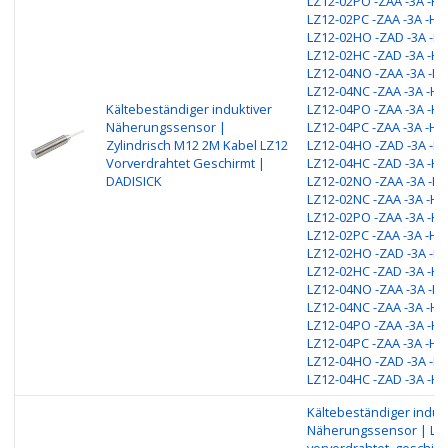
LZ12-02PO -ZAA -3A -H3
LZ12-02PC -ZAA -3A -H3
LZ12-02HO -ZAD -3A -H3
LZ12-02HC -ZAD -3A -H3
LZ12-04NO -ZAA -3A -H3
LZ12-04NC -ZAA -3A -H3
Kältebeständiger induktiver
LZ12-04PO -ZAA -3A -H3
Näherungssensor |
LZ12-04PC -ZAA -3A -H3
Zylindrisch M12 2M Kabel LZ12
LZ12-04HO -ZAD -3A -H3
Vorverdrahtet Geschirmt |
LZ12-04HC -ZAD -3A -H3
DADISICK
LZ12-02NO -ZAA -3A -H4
LZ12-02NC -ZAA -3A -H4
LZ12-02PO -ZAA -3A -H4
LZ12-02PC -ZAA -3A -H4
LZ12-02HO -ZAD -3A -H4
LZ12-02HC -ZAD -3A -H4
LZ12-04NO -ZAA -3A -H4
LZ12-04NC -ZAA -3A -H4
LZ12-04PO -ZAA -3A -H4
LZ12-04PC -ZAA -3A -H4
LZ12-04HO -ZAD -3A -H4
LZ12-04HC -ZAD -3A -H4
Kältebeständiger induk
Näherungssensor | LZ
vorverdrahtet, geschirm