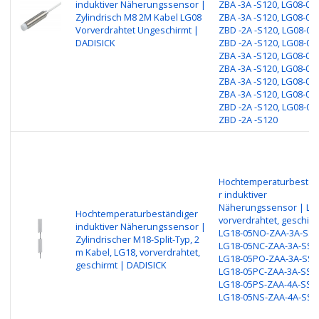
induktiver Näherungssensor |
ZBA -3A -S120, LG08-02P
Zylindrisch M8 2M Kabel LG08
ZBA -3A -S120, LG08-02
Vorverdrahtet Ungeschirmt |
ZBD -2A -S120, LG08-02
DADISICK
ZBD -2A -S120, LG08-04
ZBA -3A -S120, LG08-04
ZBA -3A -S120, LG08-04
ZBA -3A -S120, LG08-04P
ZBA -3A -S120, LG08-04
ZBD -2A -S120, LG08-04
ZBD -2A -S120
Hochtemperaturbestän
r induktiver
Näherungssensor | LG
Hochtemperaturbeständiger
vorverdrahtet, geschirm
induktiver Näherungssensor |
LG18-05NO-ZAA-3A-SS1
Zylindrischer M18-Split-Typ, 2
LG18-05NC-ZAA-3A-SS1
m Kabel, LG18, vorverdrahtet,
LG18-05PO-ZAA-3A-SS1
geschirmt | DADISICK
LG18-05PC-ZAA-3A-SS1
LG18-05PS-ZAA-4A-SS1
LG18-05NS-ZAA-4A-SS1