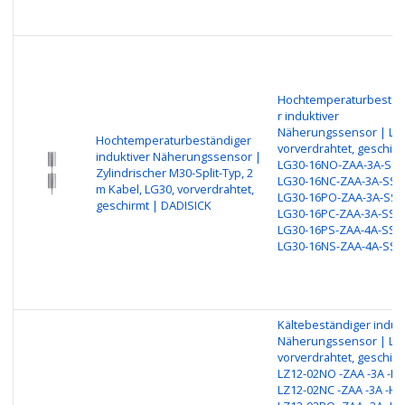
Hochtemperaturbestän
r induktiver
Näherungssensor | LG
Hochtemperaturbeständiger
vorverdrahtet, geschirm
induktiver Näherungssensor |
LG30-16NO-ZAA-3A-SS2
Zylindrischer M30-Split-Typ, 2
LG30-16NC-ZAA-3A-SS2
m Kabel, LG30, vorverdrahtet,
LG30-16PO-ZAA-3A-SS1
geschirmt | DADISICK
LG30-16PC-ZAA-3A-SS1
LG30-16PS-ZAA-4A-SS1
LG30-16NS-ZAA-4A-SS1
Kältebeständiger induk
Näherungssensor | LZ
vorverdrahtet, geschirm
LZ12-02NO -ZAA -3A -H3
LZ12-02NC -ZAA -3A -H3