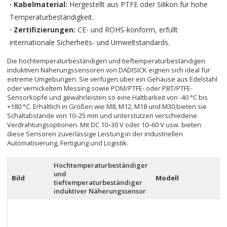
· Kabelmaterial:
Hergestellt aus PTFE oder Silikon für hohe
Temperaturbeständigkeit.
· Zertifizierungen:
CE- und ROHS-konform, erfüllt
internationale Sicherheits- und Umweltstandards.
Die hochtemperaturbeständigen und tieftemperaturbeständigen
induktiven Näherungssensoren von DADISICK eignen sich ideal für
extreme Umgebungen. Sie verfügen über ein Gehäuse aus Edelstahl
oder vernickeltem Messing sowie POM/PTFE- oder PBT/PTFE-
Sensorköpfe und gewährleisten so eine Haltbarkeit von -40 °C bis
+180 °C. Erhältlich in Größen wie M8, M12, M18 und M30 bieten sie
Schaltabstände von 10–25 mm und unterstützen verschiedene
Verdrahtungsoptionen. Mit DC 10–30 V oder 10–60 V usw. bieten
diese Sensoren zuverlässige Leistung in der industriellen
Automatisierung, Fertigung und Logistik.
Hochtemperaturbeständiger
und
Bild
Modell
tieftemperaturbeständiger
induktiver Näherungssensor