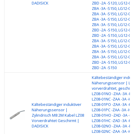
DADISICK
ZBD -2A -S120, LG12-04
ZBA -3A -S150, LG12-04
ZBA -3A -S150, LG12-04
ZBA -3A -S150, LG12-04P
ZBA -3A -S150, LG12-04
ZBD -2A -S150, LG12-04
ZBD -2A -S150, LG12-08
ZBA -3A -S150, LG12-08
ZBA -3A -S150, LG12-08
ZBA -3A -S150, LG12-08P
ZBA -3A -S150, LG12-08
ZBD -2A -S150, LG12-08
ZBD -2A -S150
Kältebeständiger induk
Näherungssensor | LZ
vorverdrahtet, geschirm
LZ08-01NO -ZAA -3A -H4
LZ08-01NC -ZAA -3A -H4
Kältebeständiger induktiver
LZ08-01PO -ZAA -3A -H4
Näherungssensor |
LZ08-01PC -ZAA -3A -H4
Zylindrisch M8 2M Kabel LZ08
LZ08-01HO -ZAD -3A -H4
Vorverdrahtet Geschirmt |
LZ08-01HC -ZAD -3A -H4
DADISICK
LZ08-02NO -ZAA -3A -H4
LZ08-02NC -ZAA -3A -H4