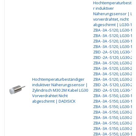
Hochtemperaturbestän
r induktiver
Näherungssensor | LG
vorverdrahtet, nicht
abgeschirmt | LG30-15
ZBA -3A -S120, LG30-15
ZBA -3A -S120, LG30-15
ZBA -3A -S120, LG30-15P
ZBA -3A -S120, LG30-15
ZBD -2A -S120, LG30-15
ZBD -2A -S120, LG30-25
ZBA -3A -S120, LG30-25
ZBA -3A -S120, LG30-25
ZBA -3A -S120, LG30-25P
Hochtemperaturbeständiger
ZBA -3A -S120, LG30-25
induktiver Näherungssensor |
ZBD -2A -S120, LG30-25
Zylindrisch M30 2M Kabel LG30
ZBD -2A -S120, LG30-15
Vorverdrahtet Nicht
ZBA -3A -S150, LG30-15
abgeschirmt | DADISICK
ZBA -3A -S150, LG30-15
ZBA -3A -S150, LG30-15P
ZBA -3A -S150, LG30-25
ZBA -3A -S150, LG30-25
ZBA -3A -S150, LG30-25
ZBA -3A -S150, LG30-25P
ZBA -3A -S150, LG30-15