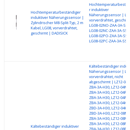
Hochtemperaturbestän
r induktiver
Hochtemperaturbeständiger
Näherungssensor | LG
induktiver Näherungssensor |
vorverdrahtet, geschirm
Zylindrischer M8-Split-Typ, 2 m
LG08-02NO-ZAA-3A-SS1
Kabel, LG08, vorverdrahtet,
LG08-02NC-ZAA-3A-SS1
geschirmt | DADISICK
LG08-02PO-ZAA-3A-SS1
LG08-02PC-ZAA-3A-SS1
Kältebeständiger induk
Näherungssensor | LZ
vorverdrahtet, nicht
abgeschirmt | LZ12-04
ZBA-3A-H30, LZ12-04NC
ZBA-3A-H30, LZ12-04PO
ZBA-3A-H30, LZ12-04PC
ZBA-3A-H30, LZ12-04HO
ZBD-3A-H30, LZ12-04HC
ZBD-3A-H30, LZ12-08NO
ZBA-3A-H30, LZ12-08NC
ZBA-3A-H30, LZ12-08PO
Kältebeständiger induktiver
ZBA-3A-H30, LZ12-08PC