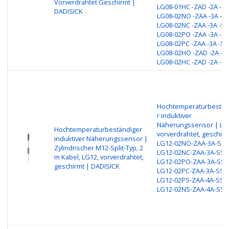
Vorverdrahtet Geschirmt |
LG08-01HC -ZAD -2A -S1
DADISICK
LG08-02NO -ZAA -3A -S1
LG08-02NC -ZAA -3A -S1
LG08-02PO -ZAA -3A -S1
LG08-02PC -ZAA -3A -S1
LG08-02HO -ZAD -2A -S1
LG08-02HC -ZAD -2A -S
Hochtemperaturbestän
r induktiver
Näherungssensor | LG
Hochtemperaturbeständiger
vorverdrahtet, geschirm
induktiver Näherungssensor |
LG12-02NO-ZAA-3A-SS1
Zylindrischer M12-Split-Typ, 2
LG12-02NC-ZAA-3A-SS1
m Kabel, LG12, vorverdrahtet,
LG12-02PO-ZAA-3A-SS1
geschirmt | DADISICK
LG12-02PC-ZAA-3A-SS1
LG12-02PS-ZAA-4A-SS1
LG12-02NS-ZAA-4A-SS1