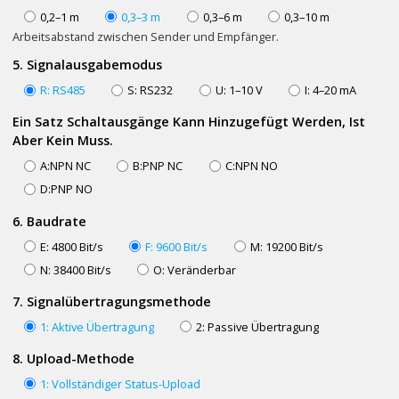
0,2–1 m
0,3–3 m
0,3–6 m
0,3–10 m
Arbeitsabstand zwischen Sender und Empfänger.
5. Signalausgabemodus
R: RS485
S: RS232
U: 1–10 V
I: 4–20 mA
Ein Satz Schaltausgänge Kann Hinzugefügt Werden, Ist
Aber Kein Muss.
A:NPN NC
B:PNP NC
C:NPN NO
D:PNP NO
6. Baudrate
E: 4800 Bit/s
F: 9600 Bit/s
M: 19200 Bit/s
N: 38400 Bit/s
O: Veränderbar
7. Signalübertragungsmethode
1: Aktive Übertragung
2: Passive Übertragung
8. Upload-Methode
1: Vollständiger Status-Upload