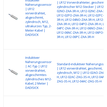
Induktiver
| LR12 Vorverdrahteter, geschirmte
Näherungssensor
zylindrischer M12-Stecker | LR12-
| LR12
02NO-ZAA-3R-H, LR12-02NC-ZAA-3R
vorverdrahtet,
LR12-02PO-ZAA-3R-H, LR12-02PC-Z
abgeschirmt,
3R-H, LR12-04NO-ZAA-3R-H, LR12-0
zylindrisch, M12,
ZAA-3R-H, LR12-04PO-ZAA-3R-H, LR
ultrakurzes Typ, 2-
04PC-ZAA-3R-H, LR12-06NO-ZAA-3R
Meter-Kabel |
LR12-06NC-ZAA-3R-H, LR12-06PO-Z
DADISICK
3R-H, LR12-06PC-ZAA-3R-H
Induktiver
Näherungssensor
Standard-induktiver Näherungsse
| AC-Typ | LR12
| LR12 vorverdrahtet, geschirmt,
vorverdrahtet,
zylindrisch, M12 | LR12-02AO-ZAG-
abgeschirmtes
H, LR12-02AC-ZAG-3S-H, LR12-04AO
zylindrisches M12-
ZAG-3S-H, LR12-04AC-ZAG-3S-H
Kabel, 2 Meter |
DADISICK