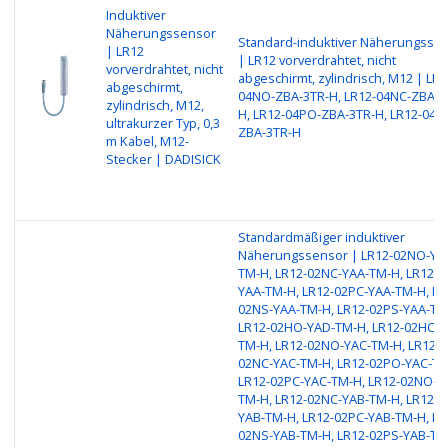
Induktiver
Näherungssensor
Standard-induktiver Näherungsse
| LR12
| LR12 vorverdrahtet, nicht
vorverdrahtet, nicht
abgeschirmt, zylindrisch, M12 | LR1
abgeschirmt,
04NO-ZBA-3TR-H, LR12-04NC-ZBA-3
zylindrisch, M12,
H, LR12-04PO-ZBA-3TR-H, LR12-04P
ultrakurzer Typ, 0,3
ZBA-3TR-H
m Kabel, M12-
Stecker | DADISICK
Standardmäßiger induktiver
Näherungssensor | LR12-02NO-YA
TM-H, LR12-02NC-YAA-TM-H, LR12-0
YAA-TM-H, LR12-02PC-YAA-TM-H, LR
02NS-YAA-TM-H, LR12-02PS-YAA-TM
LR12-02HO-YAD-TM-H, LR12-02HC-Y
TM-H, LR12-02NO-YAC-TM-H, LR12-
02NC-YAC-TM-H, LR12-02PO-YAC-TM
LR12-02PC-YAC-TM-H, LR12-02NO-Y
TM-H, LR12-02NC-YAB-TM-H, LR12-0
YAB-TM-H, LR12-02PC-YAB-TM-H, LR
02NS-YAB-TM-H, LR12-02PS-YAB-TM