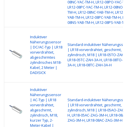
08NC-YAC-TM-H, LR12-08PO-YAC-TM
LR12-08PC-YAC-TM-H, LR12-08NO-Y
TM-H, LR12-08NC-YAB-TM-H, LR12-0
YAB-TM-H, LR12-08PC-YAB-TM-H, LR
08NS-YAB-TM-H, LR12-08PS-YAB-TM
Induktiver
Näherungssensor
Standard-induktiver Näherungsse
| DC/AC-Typ | LR18
| LR18 vorverdrahtet, geschirmt,
vorverdrahtet,
zylindrisch, M18 | LR18-05TO-ZAH-3
abgeschirmtes
LR18-05TC-ZAH-3A-H, LR18-08TO-Z
zylindrisches M18-
3A-H, LR18-08TC-ZAH-3A-H
Kabel, 2 Meter |
DADISICK
Induktiver
Näherungssensor
| AC-Typ | LR18
Standard-induktiver Näherungsse
vorverdrahtet,
| LR18 vorverdrahtet, geschirmt,
abgeschirmt,
zylindrisch, M18 | LR18-05AO-ZAG-
zylindrisch, M18,
H, LR18-05AC-ZAG-3M-H, LR18-08AO
kurzer Typ, 2-
ZAG-3M-H, LR18-08AC-ZAG-3M-H
Meter-Kabel |