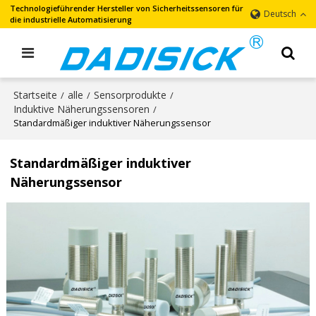
Technologieführender Hersteller von Sicherheitssensoren für
Deutsch
die industrielle Automatisierung
Startseite
alle
Sensorprodukte
/
/
/
Induktive Näherungssensoren
/
Standardmäßiger induktiver Näherungssensor
Standardmäßiger induktiver
Näherungssensor