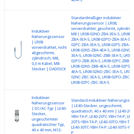
Standardmäßiger induktiver
Näherungssensor | LR08,
vorverdrahtet, geschirmt, zylindrisc
Induktiver
M8 | LR08-02NO-ZBA-3EA-S, LR08-0
Näherungssensor
ZBA-3EA-S, LR08-02PO-ZBA-3EA-S, 
| LR08
02PC-ZBA-3EA-S, LR08-02PS-ZBA-4E
vorverdrahtet, nicht
LR08-02NS-ZBA-4EA-S, LR08-02NO-
abgeschirmt,
3EA-S, LR08-02NC-ZBB-3EA-S, LR08-
zylindrisch, M8,
02PO-ZBB-3EA-S, LR08-02PC-ZBB-3E
0,3 m Kabel, M8-
LR08-02NS-ZBB-4EA-S, LR08-02PS-Z
Stecker | DADISICK
4EA-S, LR08-02NO-ZBC-3EA-S, LR08-
02NC-ZBC-3EA-S, LR08-02PO-ZBC-3E
LR08-02PC-ZBC-3EA-S
Induktiver
Standard-induktiver Näherungsse
Näherungssensor
| LE40-Stecker, ungeschirmt,
| DC/AC-Typ | LE40-
quadratisch, 40 x 40 mm | LE40-20T
Stecker,
YBH-TA-P, LE40-20TC-YBH-TA-P, LE4
ungeschirmter
20TS-YBH-TA-P, LE40-30TO-YBH-TA-
quadratischer Typ,
LE40-30TC-YBH-TA-P, LE40-30TS-YB
40 x 40 mm, M12-
P