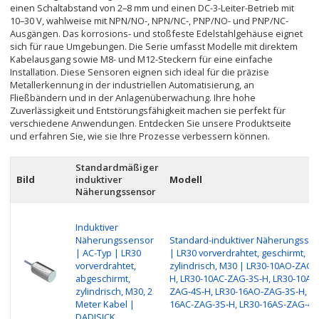
einen Schaltabstand von 2–8 mm und einen DC-3-Leiter-Betrieb mit
10–30 V, wahlweise mit NPN/NO-, NPN/NC-, PNP/NO- und PNP/NC-
Ausgängen. Das korrosions- und stoßfeste Edelstahlgehäuse eignet
sich für raue Umgebungen. Die Serie umfasst Modelle mit direktem
Kabelausgang sowie M8- und M12-Steckern für eine einfache
Installation. Diese Sensoren eignen sich ideal für die präzise
Metallerkennung in der industriellen Automatisierung, an
Fließbändern und in der Anlagenüberwachung. Ihre hohe
Zuverlässigkeit und Entstörungsfähigkeit machen sie perfekt für
verschiedene Anwendungen. Entdecken Sie unsere Produktseite
und erfahren Sie, wie sie Ihre Prozesse verbessern können.
Standardmäßiger
Bild
induktiver
Modell
Näherungssensor
Induktiver
Näherungssensor
Standard-induktiver Näherungsse
| AC-Typ | LR30
| LR30 vorverdrahtet, geschirmt,
vorverdrahtet,
zylindrisch, M30 | LR30-10AO-ZAG-
abgeschirmt,
H, LR30-10AC-ZAG-3S-H, LR30-10AS
zylindrisch, M30, 2
ZAG-4S-H, LR30-16AO-ZAG-3S-H, LR
Meter Kabel |
16AC-ZAG-3S-H, LR30-16AS-ZAG-4S
DADISICK