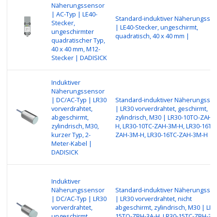
Näherungssensor
| AC-Typ | LE40-
Standard-induktiver Näherungsse
Stecker,
| LE40-Stecker, ungeschirmt,
ungeschirmter
quadratisch, 40 x 40 mm |
quadratischer Typ,
40 x 40 mm, M12-
Stecker | DADISICK
Induktiver
Näherungssensor
| DC/AC-Typ | LR30
Standard-induktiver Näherungsse
vorverdrahtet,
| LR30 vorverdrahtet, geschirmt,
abgeschirmt,
zylindrisch, M30 | LR30-10TO-ZAH-
zylindrisch, M30,
H, LR30-10TC-ZAH-3M-H, LR30-16TO
kurzer Typ, 2-
ZAH-3M-H, LR30-16TC-ZAH-3M-H
Meter-Kabel |
DADISICK
Induktiver
Näherungssensor
Standard-induktiver Näherungsse
| DC/AC-Typ | LR30
| LR30 vorverdrahtet, nicht
vorverdrahtet,
abgeschirmt, zylindrisch, M30 | LR3
ungeschirmt,
15TO-ZBH-3A-H, LR30-15TC-ZBH-3A-