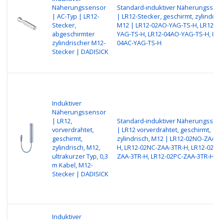
Näherungssensor
Standard-induktiver Näherungsse
| AC-Typ | LR12-
| LR12-Stecker, geschirmt, zylindris
Stecker,
M12 | LR12-02AO-YAG-TS-H, LR12-0
abgeschirmter
YAG-TS-H, LR12-04AO-YAG-TS-H, LR
zylindrischer M12-
04AC-YAG-TS-H
Stecker | DADISICK
Induktiver
Näherungssensor
| LR12,
Standard-induktiver Näherungsse
vorverdrahtet,
| LR12 vorverdrahtet, geschirmt,
geschirmt,
zylindrisch, M12 | LR12-02NO-ZAA-
zylindrisch, M12,
H, LR12-02NC-ZAA-3TR-H, LR12-02P
ultrakurzer Typ, 0,3
ZAA-3TR-H, LR12-02PC-ZAA-3TR-H
m Kabel, M12-
Stecker | DADISICK
Induktiver