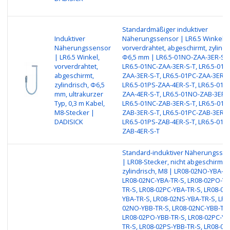
Standardmäßiger induktiver
Induktiver
Näherungssensor | LR6.5 Winkel,
Näherungssensor
vorverdrahtet, abgeschirmt, zylindr
| LR6.5 Winkel,
Φ6,5 mm | LR6.5-01NO-ZAA-3ER-S-T
vorverdrahtet,
LR6.5-01NC-ZAA-3ER-S-T, LR6.5-01P
abgeschirmt,
ZAA-3ER-S-T, LR6.5-01PC-ZAA-3ER-S
zylindrisch, Φ6,5
LR6.5-01PS-ZAA-4ER-S-T, LR6.5-01N
mm, ultrakurzer
ZAA-4ER-S-T, LR6.5-01NO-ZAB-3ER-S
Typ, 0,3 m Kabel,
LR6.5-01NC-ZAB-3ER-S-T, LR6.5-01P
M8-Stecker |
ZAB-3ER-S-T, LR6.5-01PC-ZAB-3ER-S
DADISICK
LR6.5-01PS-ZAB-4ER-S-T, LR6.5-01N
ZAB-4ER-S-T
Standard-induktiver Näherungsse
| LR08-Stecker, nicht abgeschirmt,
zylindrisch, M8 | LR08-02NO-YBA-TR
LR08-02NC-YBA-TR-S, LR08-02PO-YB
TR-S, LR08-02PC-YBA-TR-S, LR08-02
YBA-TR-S, LR08-02NS-YBA-TR-S, LR0
02NO-YBB-TR-S, LR08-02NC-YBB-TR-
LR08-02PO-YBB-TR-S, LR08-02PC-YB
TR-S, LR08-02PS-YBB-TR-S, LR08-02