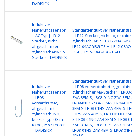
DADISICK
Induktiver
Näherungssensor
Standard-induktiver Näherungsse
| AC-Typ | LR12-
| LR12-Stecker, nicht abgeschirmt,
Stecker, nicht
zylindrisch, M12 | LR12-04AO-YBG-
abgeschirmter
LR12-04AC-YBG-TS-H, LR12-08AO-Y
zylindrischer M12-
TS-H, LR12-08AC-YBG-TS-H
Stecker | DADISICK
Standard-induktiver Näherungsse
Induktiver
| LR08 Vorverdrahteter, geschirmte
Näherungssensor
zylindrischer M8-Stecker | LR08-0
| LR08,
ZAA-3EM-S, LR08-01NC-ZAA-3EM-S,
vorverdrahtet,
LR08-01PO-ZAA-3EM-S, LR08-01PC-
abgeschirmt,
3EM-S, LR08-01NS-ZAA-4EM-S, LR08
zylindrisch, M8,
01PS-ZAA-4EM-S, LR08-01NO-ZAB-
kurzer Typ, 0,3 m
S, LR08-01NC-ZAB-3EM-S, LR08-01P
Kabel, M8-Stecker
ZAB-3EM-S, LR08-01PC-ZAB-3EM-S,
| DADISICK
LR08-01NS-ZAB-4EM-S, LR08-01PS-
4EM-S