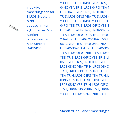
YBB-TR-S, LR08-04NO-YBA-TR-S, LR0
Induktiver
04NC-YBA-TR-S, LR08-04PO-YBA-TR-
Näherungssensor
LR08-04PC-YBA-TR-S, LR08-04PS-YB
| LR08-Stecker,
TR-S, LR08-04NS-YBA-TR-S, LR08-04
nicht
YBB-TR-S, LR08-04NC-YBB-TR-S, LR0
abgeschirmter
04PO-YBB-TR-S, LR08-04PC-YBB-TR-
zylindrischer M8-
LR08-04PS-YBB-TR-S, LR08-04NS-YB
Stecker,
TR-S, LR08-06NO-YBA-TR-S, LR08-06
ultrakurzer Typ,
YBA-TR-S, LR08-06PO-YBA-TR-S, LR0
M12-Stecker |
06PC-YBA-TR-S, LR08-06PS-YBA-TR-
DADISICK
LR08-06NS-YBA-TR-S, LR08-06NO-YB
TR-S, LR08-06NC-YBB-TR-S, LR08-06
YBB-TR-S, LR08-06PC-YBB-TR-S, LR0
06PS-YBB-TR-S, LR08-06NS-YBB-TR-
LR08-08NO-YBA-TR-H, LR08-08NC-Y
TR-H, LR08-08PO-YBA-TR-H, LR08-08
YBA-TR-H, LR08-08PS-YBA-TR-H, LR0
08NS-YBA-TR-H, LR08-08NO-YBB-TR-
LR08-08NC-YBB-TR-H, LR08-08PO-YB
TR-H, LR08-08PC-YBB-TR-H, LR08-08
YBB-TR-H, LR08-08NS-YBB-TR-H
Standard-induktiver Näherungsse