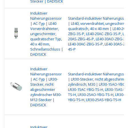
Stecker | DADISICK
Induktiver
Näherungssensor
Standard-induktiver Näherungsse
| AC-Typ | LE40
| LE40, vorverdrahtet, ungeschirmt,
Vorverdrahteter,
quadratisch, 40 x 40 mm | LE40-20
ungeschirmter,
ZBG-3S-P, LE40-20AC-ZBG-3S-P, LE4
quadratischer Typ,
20AS-ZBG-4S-P, LE40-30AO-ZBG-3S
40 x 40 mm,
LE40-30AC-ZBG-3S-P, LE40-30AS-ZB
Schnellanschluss |
4S-P
DADISICK
Induktiver
Näherungssensor
Standard-induktiver Näherungsse
| AC-Typ | LR30-
| LR30-Stecker, nicht abgeschirmt,
Stecker, nicht
zylindrisch, M30 | LR30-15AO-YBG-
abgeschirmter
LR30-15AC-YBG-TS-H, LR30-15AS-Y
zylindrischer M30-
TS-H, LR30-25AO-YBG-TS-H, LR30-2
M12-Stecker |
YBG-TS-H, LR30-25AS-YBG-TS-H
DADISICK
Induktiver