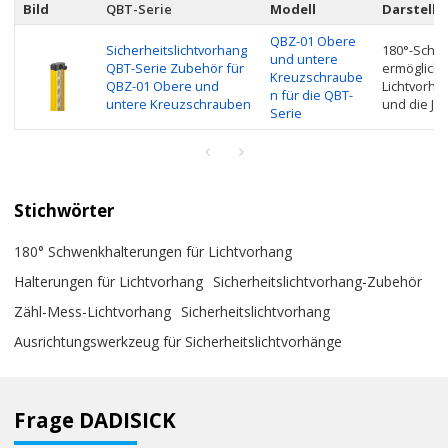
Bild
QBT-Serie
Modell
Darstellu
QBZ-01 Obere
Sicherheitslichtvorhang
180°-Schw
und untere
QBT-Serie Zubehör für
ermögliche
Kreuzschraube
QBZ-01 Obere und
Lichtvorha
n für die QBT-
untere Kreuzschrauben
und die Jus
Serie
Stichwörter
180° Schwenkhalterungen für Lichtvorhang
Halterungen für Lichtvorhang
Sicherheitslichtvorhang-Zubehör
Zähl-Mess-Lichtvorhang
Sicherheitslichtvorhang
Ausrichtungswerkzeug für Sicherheitslichtvorhänge
Frage DADISICK