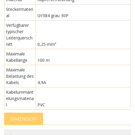
Steckermateri
al
GY384 grau 30P
Verfügbarer
typischer
Leiterquersch
nitt
0,25 mm²
Maximale
Kabellänge
100 m
Maximale
Belastung des
Kabels
4,9A
Kabelummant
elungsmateria
l
PVC
DIMENSION