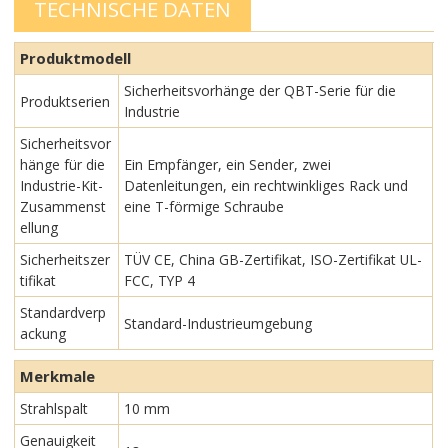
TECHNISCHE DATEN
Produktmodell
Sicherheitsvorhänge der QBT-Serie für die
Produktserien
Industrie
Sicherheitsvor
hänge für die
Ein Empfänger, ein Sender, zwei
Industrie-Kit-
Datenleitungen, ein rechtwinkliges Rack und
Zusammenst
eine T-förmige Schraube
ellung
Sicherheitszer
TÜV CE, China GB-Zertifikat, ISO-Zertifikat UL-
tifikat
FCC, TYP 4
Standardverp
Standard-Industrieumgebung
ackung
Merkmale
Strahlspalt
10 mm
Genauigkeit