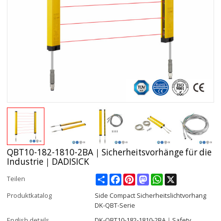
QBT10-182-1810-2BA｜Sicherheitsvorhänge für die
Industrie｜DADISICK
Share
Facebook
Pinterest
Mastodon
WhatsApp
X
Teilen
Produktkatalog
Side Compact Sicherheitslichtvorhang
DK-QBT-Serie
English details
DK-QBT10-182-1810-2BA｜Safety