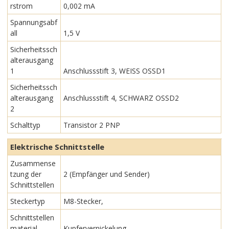
rstrom
0,002 mA
Spannungsabf
all
1,5 V
Sicherheitssch
alterausgang
1
Anschlussstift 3, WEISS OSSD1
Sicherheitssch
alterausgang
Anschlussstift 4, SCHWARZ OSSD2
2
Schalttyp
Transistor 2 PNP
Elektrische Schnittstelle
Zusammense
tzung der
2 (Empfänger und Sender)
Schnittstellen
Steckertyp
M8-Stecker,
Schnittstellen
material
Kupfervernickelung