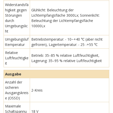
Widerstandsfä
higkeit gegen
Glühlicht: Beleuchtung der
Störungen
Lichtempfangsfläche 3000Lx; Sonnenlicht:
durch
Beleuchtung der Lichtempfangsfläche
Umgebungslic
10000Lx
ht
Umgebungsluf
Betriebstemperatur: - 10~+40 ℃ (aber nicht
ttemperatur
gefroren), Lagertemperatur: - 25 -+55 ℃
Relative
Betrieb: 35–85 % relative Luftfeuchtigkeit,
Luftfeuchtigke
Lagerung: 35–95 % relative Luftfeuchtigkeit
it
Ausgabe
Anzahl der
sicheren
2-Kreis
Ausgangskreis
e (OSSD)
Maximale
Schaltspannu
18 V