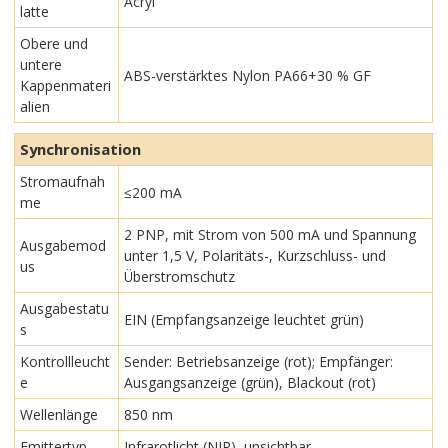
Acryl
latte
Obere und
untere
ABS-verstärktes Nylon PA66+30 % GF
Kappenmateri
alien
Synchronisation
Stromaufnah
≤200 mA
me
2 PNP, mit Strom von 500 mA und Spannung
Ausgabemod
unter 1,5 V, Polaritäts-, Kurzschluss- und
us
Überstromschutz
Ausgabestatu
EIN (Empfangsanzeige leuchtet grün)
s
Kontrollleucht
Sender: Betriebsanzeige (rot); Empfänger:
e
Ausgangsanzeige (grün), Blackout (rot)
Wellenlänge
850 nm
Emittertyp
Infrarotlicht (NIR), unsichtbar