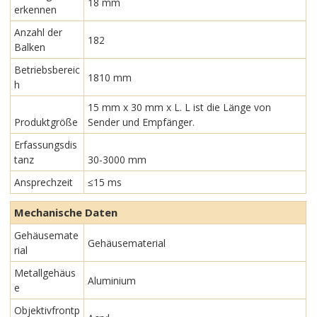
18 mm
erkennen
Anzahl der
182
Balken
Betriebsbereic
1810 mm
h
15 mm x 30 mm x L. L ist die Länge von
Produktgröße
Sender und Empfänger.
Erfassungsdis
tanz
30-3000 mm
Ansprechzeit
≤15 ms
Mechanische Daten
Gehäusemate
Gehäusematerial
rial
Metallgehäus
Aluminium
e
Objektivfrontp