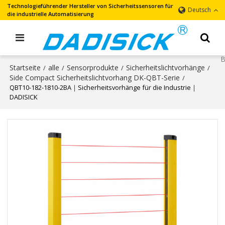
Technologieführender Hersteller von Sicherheitssensoren für
Deutsch
die industrielle Automatisierung
Startseite
alle
Sensorprodukte
Sicherheitslichtvorhänge
/
/
/
/
Side Compact Sicherheitslichtvorhang DK-QBT-Serie
/
QBT10-182-1810-2BA｜Sicherheitsvorhänge für die Industrie｜
DADISICK