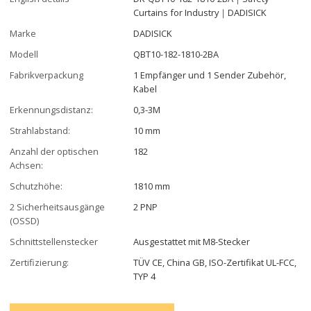
Curtains for Industry｜DADISICK
Marke
DADISICK
Modell
QBT10-182-1810-2BA
Fabrikverpackung
1 Empfänger und 1 Sender Zubehör,
Kabel
Erkennungsdistanz:
0,3-3M
Strahlabstand:
10 mm
Anzahl der optischen
182
Achsen:
Schutzhöhe:
1810 mm
2 Sicherheitsausgänge
2 PNP
(OSSD)
Schnittstellenstecker
Ausgestattet mit M8-Stecker
Zertifizierung:
TÜV CE, China GB, ISO-Zertifikat UL-FCC,
TYP 4