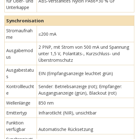
für Ober- und
ABS-verstärktes Nylon PA66+30 % GF
Unterkappe
Synchronisation
Stromaufnah
≤200 mA
me
2 PNP, mit Strom von 500 mA und Spannung
Ausgabemod
unter 1,5 V, Polaritäts-, Kurzschluss- und
us
Überstromschutz
Ausgabestatu
EIN (Empfangsanzeige leuchtet grün)
s
Kontrollleucht
Sender: Betriebsanzeige (rot); Empfänger:
e
Ausgangsanzeige (grün), Blackout (rot)
Wellenlänge
850 nm
Emittertyp
Infrarotlicht (NIR), unsichtbar
Funktion
verfügbar
Automatische Rücksetzung