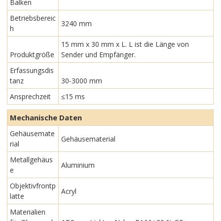
Balken
Betriebsbereic
3240 mm
h
15 mm x 30 mm x L. L ist die Länge von
Produktgröße
Sender und Empfänger.
Erfassungsdis
tanz
30-3000 mm
Ansprechzeit
≤15 ms
Mechanische Daten
Gehäusemate
Gehäusematerial
rial
Metallgehäus
Aluminium
e
Objektivfrontp
Acryl
latte
Materialien