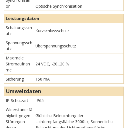
Synchronisati
on
Optische Synchronisation
Leistungsdaten
Schaltungssch
Kurzschlussschutz
utz
Spannungssch
Überspannungsschutz
utz
Maximale
Stromaufnah
24 VDC, -20...20 %
me
Sicherung
150 mA
Umweltdaten
IP-Schutzart
IP65
Widerstandsfä
higkeit gegen
Glühlicht: Beleuchtung der
Störungen
Lichtempfangsfläche 3000Lx; Sonnenlicht:
durch
Beleuchtung der Lichtempfangsfläche