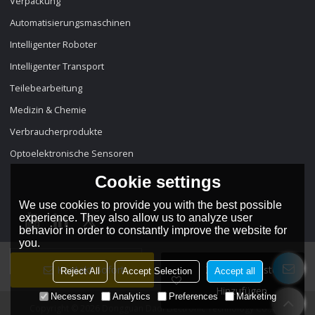
Verpackung
Automatisierungsmaschinen
Intelligenter Roboter
Intelligenter Transport
Teilebearbeitung
Medizin & Chemie
Verbraucherprodukte
Optoelektronische Sensoren
Cookie settings
We use cookies to provide you with the best possible
experience. They also allow us to analyze user
behavior in order to constantly improve the website for
you.
Sprache:
Deutsch
Kontakt Sofort
Zur Wunschliste
Reject All
Accept Selection
Accept all
Hinzufügen
Necessary
Analytics
Preferences
Marketing
Copyright © 2026
Dongguan Dadi Electronic Technology Co., Ltd