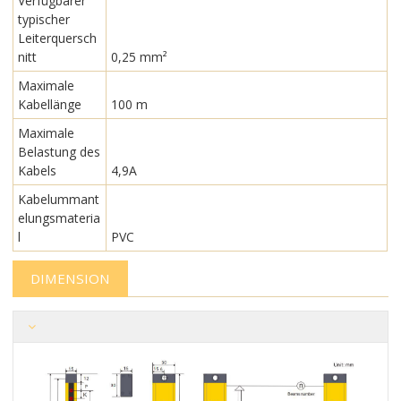
Verfügbarer
typischer
Leiterquersch
nitt
0,25 mm²
Maximale
Kabellänge
100 m
Maximale
Belastung des
Kabels
4,9A
Kabelummant
elungsmateria
l
PVC
DIMENSION