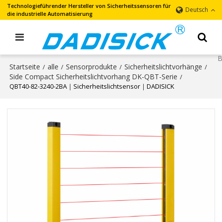
Technologieführender Hersteller von Sicherheitssensoren für
Deutsch
die industrielle Automatisierung
Startseite
alle
Sensorprodukte
Sicherheitslichtvorhänge
/
/
/
/
Side Compact Sicherheitslichtvorhang DK-QBT-Serie
/
QBT40-82-3240-2BA｜Sicherheitslichtsensor｜DADISICK