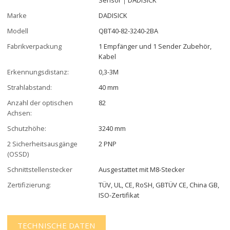
Marke
DADISICK
Modell
QBT40-82-3240-2BA
Fabrikverpackung
1 Empfänger und 1 Sender Zubehör,
Kabel
Erkennungsdistanz:
0,3-3M
Strahlabstand:
40 mm
Anzahl der optischen
82
Achsen:
Schutzhöhe:
3240 mm
2 Sicherheitsausgänge
2 PNP
(OSSD)
Schnittstellenstecker
Ausgestattet mit M8-Stecker
Zertifizierung:
TÜV, UL, CE, RoSH, GBTÜV CE, China GB,
ISO-Zertifikat
TECHNISCHE DATEN