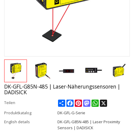
DK-GFL-G85N-485 | Laser-Näherungssensoren |
DADISICK
Share
Facebook
Pinterest
Mastodon
WhatsApp
X
Teilen
Produktkatalog
DK-GFL-G-Serie
English details
DK-GFL-G85N-485 | Laser Proximity
Sensors | DADISICK