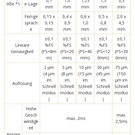
0,1
1,0
1,25
1,5
3,5
öße *1
e Lage
mm
mm
mm
mm
mm
Fernge
0,15 x
0,4 x
0,6 x
0,5 x
2,0 x
spräch
0,15
0,9
1,0
0,8
4,5
e
mm
mm
mm
mm
mm
±0,1
±0,1
±0,1
±0,1
±0,1
Lineare
%FS
%FS
%FS
%FS
%FS
Genauigkeit
(FS=8m
(FS=20
(FS=40
(FS=12
(FS=30
m)
mm)
mm)
0mm)
0mm)
2 μm
5 μm
10 μm
30 μm
75 μm
(4 μm
(8 μm
(15 μm
(45 μm
(150
im
im
im
im
μm im
Auflösung
Schnell
Schnell
Schnell
Schnell
Schnell
modus
modus
modus
modus
modus
)
)
)
)
)
Hohe
Gesch
max.
max. 2ms
windigk
2,5ms
eit
Anspre