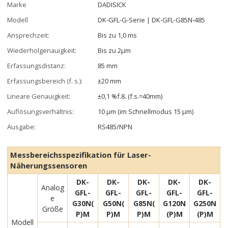
Marke
DADISICK
Modell
DK-GFL-G-Serie | DK-GFL-G85N-485
Ansprechzeit:
Bis zu 1,0 ms
Wiederholgenauigkeit:
Bis zu 2µm
Erfassungsdistanz:
85 mm
Erfassungsbereich (f. s.):
±20 mm
Lineare Genauigkeit:
±0,1 %f.8. (f.s.=40mm)
Auflösungsverhältnis:
10 µm (im Schnellmodus 15 µm)
Ausgabe:
RS485/NPN
Messbereichsspezifikation für Laser-
Näherungssensoren
DK-
DK-
DK-
DK-
DK-
Analog
GFL-
GFL-
GFL-
GFL-
GFL-
e
G30N(
G50N(
G85N(
G120N
G250N
Größe
P)M
P)M
P)M
(P)M
(P)M
Modell