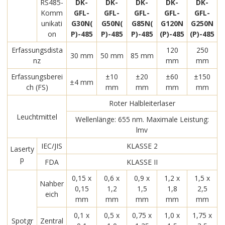
RS485-
DK-
DK-
DK-
DK-
DK-
Komm
GFL-
GFL-
GFL-
GFL-
GFL-
unikati
G30N(
G50N(
G85N(
G120N
G250N
on
P)-485
P)-485
P)-485
(P)-485
(P)-485
Erfassungsdista
120
250
30 mm
50 mm
85 mm
nz
mm
mm
Erfassungsberei
±10
±20
±60
±150
±4 mm
ch (FS)
mm
mm
mm
mm
Roter Halbleiterlaser
Leuchtmittel
Wellenlänge: 655 nm. Maximale Leistung:
lmv
IEC/JIS
KLASSE 2
Laserty
p
FDA
KLASSE II
0,15 x
0,6 x
0,9 x
1,2 x
1,5 x
Nahber
0,15
1,2
1,5
1,8
2,5
eich
mm
mm
mm
mm
mm
0,1 x
0,5 x
0,75 x
1,0 x
1,75 x
Spotgr
Zentral