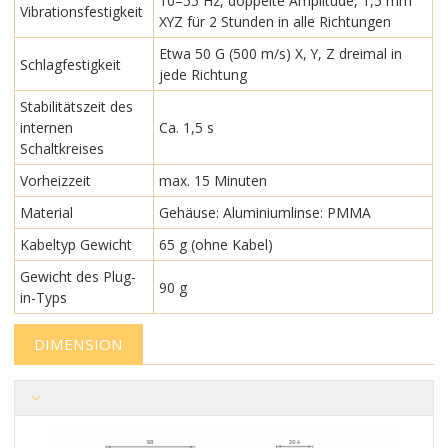
10–55 Hz, doppelte Amplitude, 1,5 mm
Vibrationsfestigkeit
XYZ für 2 Stunden in alle Richtungen
Etwa 50 G (500 m/s) X, Y, Z dreimal in
Schlagfestigkeit
jede Richtung
Stabilitätszeit des
internen
Ca. 1,5 s
Schaltkreises
Vorheizzeit
max. 15 Minuten
Material
Gehäuse: Aluminiumlinse: PMMA
Kabeltyp Gewicht
65 g (ohne Kabel)
Gewicht des Plug-
90 g
in-Typs
DIMENSION