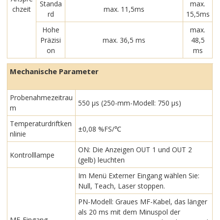
Standa
max.
chzeit
max. 11,5ms
rd
15,5ms
Hohe
max.
Präzisi
max. 36,5 ms
48,5
on
ms
Mechanische Parameter
Probenahmezeitrau
550 μs (250-mm-Modell: 750 μs)
m
Temperaturdriftken
±0,08 %FS/℃
nlinie
ON: Die Anzeigen OUT 1 und OUT 2
Kontrolllampe
(gelb) leuchten
Im Menü Externer Eingang wählen Sie:
Null, Teach, Laser stoppen.
PN-Modell: Graues MF-Kabel, das länger
als 20 ms mit dem Minuspol der
MF-Eingang