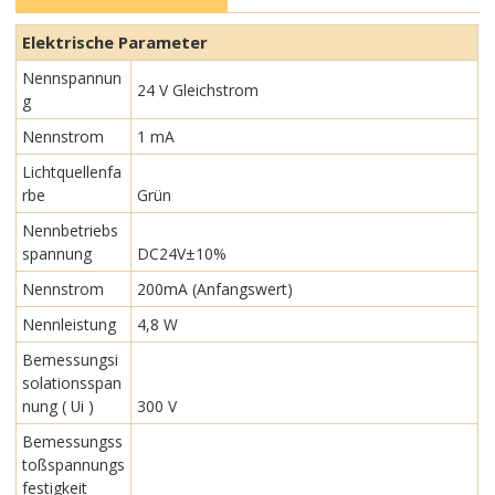
Elektrische Parameter
Nennspannun
24 V Gleichstrom
g
Nennstrom
1 mA
Lichtquellenfa
rbe
Grün
Nennbetriebs
spannung
DC24V±10%
Nennstrom
200mA (Anfangswert)
Nennleistung
4,8 W
Bemessungsi
solationsspan
nung ( Ui )
300 V
Bemessungss
toßspannungs
festigkeit