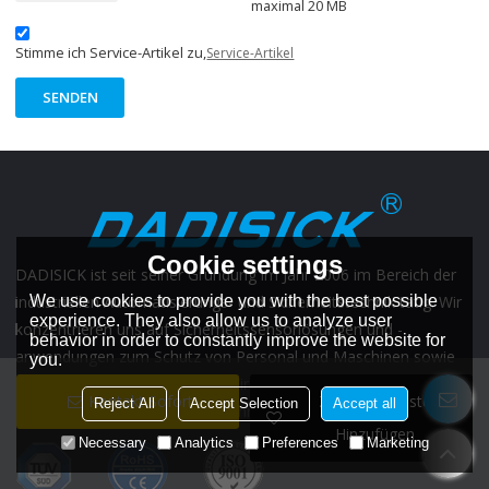
maximal 20 MB
Stimme ich Service-Artikel zu,
Service-Artikel
SENDEN
Cookie settings
DADISICK ist seit seiner Gründung im Jahr 2006 im Bereich der
We use cookies to provide you with the best possible
industriellen Automatisierungs- und Sicherheitstechnik tätig. Wir
experience. They also allow us to analyze user
konzentrieren uns auf Sicherheitssensorlösungen und -
behavior in order to constantly improve the website for
anwendungen zum Schutz von Personal und Maschinen sowie
you.
zur Vermeidung von Unfällen. Wir bieten Unternehmen und
Kontakt Sofort
Zur Wunschliste
Reject All
Accept Selection
Accept all
Mitarbeitern Unterstützung, Mehrwert und Sicherheit.
MEHR
Hinzufügen
Necessary
Analytics
Preferences
Marketing