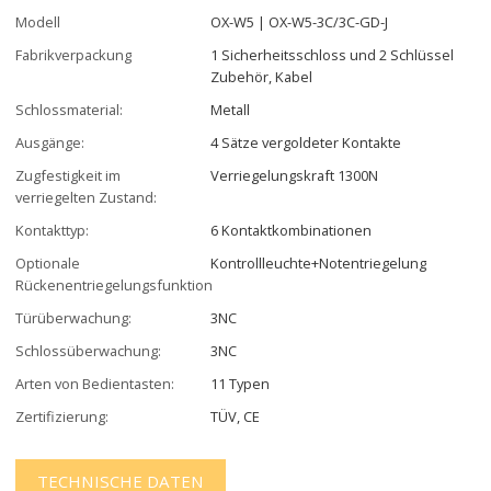
Modell
OX-W5 | OX-W5-3C/3C-GD-J
Fabrikverpackung
1 Sicherheitsschloss und 2 Schlüssel
Zubehör, Kabel
Schlossmaterial:
Metall
Ausgänge:
4 Sätze vergoldeter Kontakte
Zugfestigkeit im
Verriegelungskraft 1300N
verriegelten Zustand:
Kontakttyp:
6 Kontaktkombinationen
Optionale
Kontrollleuchte+Notentriegelung
Rückenentriegelungsfunktion
Türüberwachung:
3NC
Schlossüberwachung:
3NC
Arten von Bedientasten:
11 Typen
Zertifizierung:
TÜV, CE
TECHNISCHE DATEN