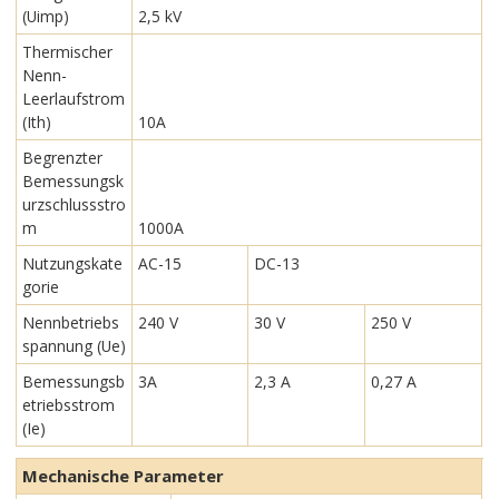
(Uimp)
2,5 kV
Thermischer
Nenn-
Leerlaufstrom
(Ith)
10A
Begrenzter
Bemessungsk
urzschlussstro
m
1000A
Nutzungskate
AC-15
DC-13
gorie
Nennbetriebs
240 V
30 V
250 V
spannung (Ue)
Bemessungsb
3A
2,3 A
0,27 A
etriebsstrom
(Ie)
Mechanische Parameter