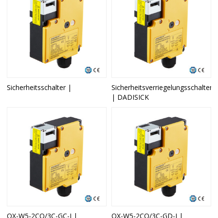
Sicherheitsschalter |
Sicherheitsverriegelungsschalter
| DADISICK
OX-W5-2CO/3C-GC-J |
OX-W5-2CO/3C-GD-J |