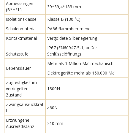
Abmessungen
39*39,4*183 mm
(B*H*L)
Isolationsklasse
Klasse B (130 °C)
Schalenmaterial
PA66 flammhemmend
Kontaktmaterial
Vergoldete Silberlegierung
IP67 (EN60947-5-1, außer
Schutzstufe
Schlüsselöffnung)
Mehr als 1 Million Mal mechanisch
Lebensdauer
Elektrogeräte mehr als 150.000 Mal
Zugfestigkeit im
verriegelten
1300N
Zustand
Zwangsausrückkraf
≥60N
t
Erzwungene
≥10 mm
Ausreißdistanz