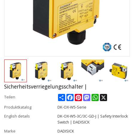
Sicherheitsverriegelungsschalter |
Share
Facebook
Pinterest
Mastodon
WhatsApp
X
Teilen
Produktkatalog
DK-OX-W5-Serie
English details
DK-OX-W5-3C/3C-GD-J | Safety Interlock
Switch | DADISICK
Marke
DADISICK