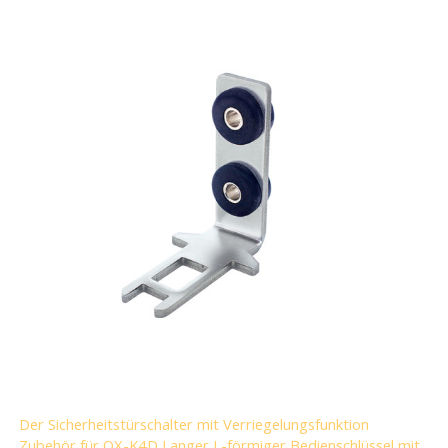
Der Sicherheitstürschalter mit Verriegelungsfunktion
Zubehör für OX-K4D Langer L-förmiger Bedienschlüssel mit