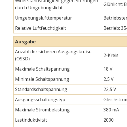
Widerstandsfähigkeit gegen Störungen
Glühlicht:
durch Umgebungslicht
Umgebungslufttemperatur
Betriebste
Relative Luftfeuchtigkeit
Betrieb: 35
Ausgabe
Anzahl der sicheren Ausgangskreise
2-Kreis
(OSSD)
Maximale Schaltspannung
18 V
Minimale Schaltspannung
2,5 V
Standardschaltspannung
22,5 V
Ausgangsschaltungstyp
Gleichstro
Maximale Strombelastung
380 mA
Lastinduktivität
2000