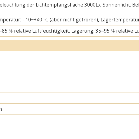
 Beleuchtung der Lichtempfangsfläche 3000Lx; Sonnenlicht: B
mperatur: - 10~+40 ℃ (aber nicht gefroren), Lagertemperatur
–85 % relative Luftfeuchtigkeit, Lagerung: 35–95 % relative L
m