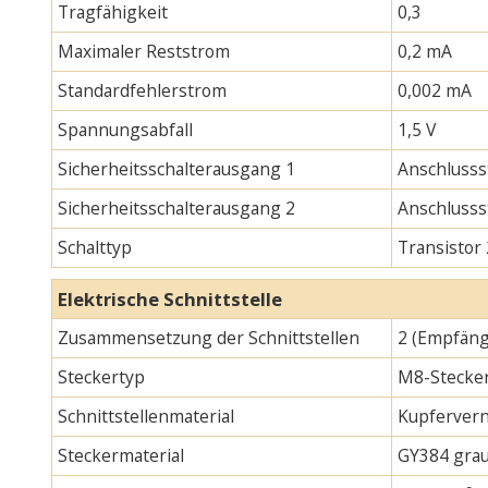
Tragfähigkeit
0,3
Maximaler Reststrom
0,2 mA
Standardfehlerstrom
0,002 mA
Spannungsabfall
1,5 V
Sicherheitsschalterausgang 1
Anschlusss
Sicherheitsschalterausgang 2
Anschlusss
Schalttyp
Transistor
Elektrische Schnittstelle
Zusammensetzung der Schnittstellen
2 (Empfäng
Steckertyp
M8-Stecker
Schnittstellenmaterial
Kupfervern
Steckermaterial
GY384 gra