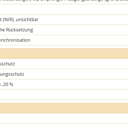
ht (NIR), unsichtbar
he Rücksetzung
ynchronisation
sschutz
ungsschutz
...20 %