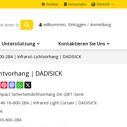
Deutsch
Zertifikat
herunterladen
willkommen,
Einloggen
/
Anmeldung
Unterstützung
Kontaktieren Sie Uns
00-2BA｜Infrarot-Lichtvorhang｜DADISICK
chtvorhang｜DADISICK
re
Facebook
Pinterest
Mastodon
WhatsApp
X
mpact Sicherheitslichtvorhang DK-QBT-Serie
0-16-600-2BA｜Infrared Light Curtain｜DADISICK
CK
16-600-2BA