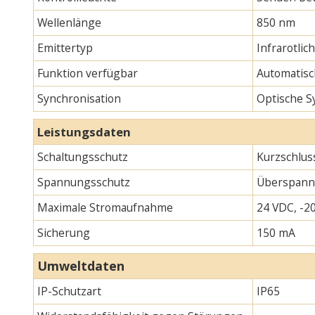
Wellenlänge
850 nm
Emittertyp
Infrarotlic
Funktion verfügbar
Automatisc
Synchronisation
Optische S
Leistungsdaten
Schaltungsschutz
Kurzschlus
Spannungsschutz
Überspann
Maximale Stromaufnahme
24 VDC, -20
Sicherung
150 mA
Umweltdaten
IP-Schutzart
IP65