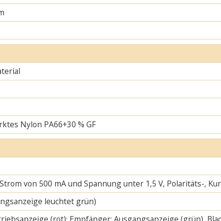
m
erial
rktes Nylon PA66+30 % GF
 Strom von 500 mA und Spannung unter 1,5 V, Polaritäts-, K
ngsanzeige leuchtet grün)
riebsanzeige (rot); Empfänger: Ausgangsanzeige (grün), Blac