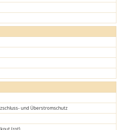
urzschluss- und Überstromschutz
kout (rot)