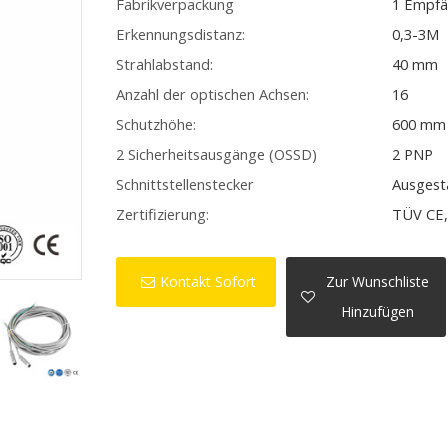
Fabrikverpackung
1 Empfä
Erkennungsdistanz:
0,3-3M
Strahlabstand:
40 mm
Anzahl der optischen Achsen:
16
Schutzhöhe:
600 mm
2 Sicherheitsausgänge (OSSD)
2 PNP
Schnittstellenstecker
Ausgest
Zertifizierung:
TÜV CE,
Kontakt Sofort
Zur Wunschliste
Hinzufügen