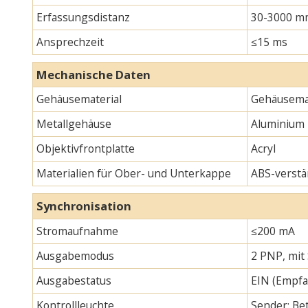
Erfassungsdistanz
30-3000 m
Ansprechzeit
≤15 ms
Mechanische Daten
Gehäusematerial
Gehäusemat
Metallgehäuse
Aluminium
Objektivfrontplatte
Acryl
Materialien für Ober- und Unterkappe
ABS-verstä
Synchronisation
Stromaufnahme
≤200 mA
Ausgabemodus
2 PNP, mit
Ausgabestatus
EIN (Empfa
Kontrollleuchte
Sender: Bet