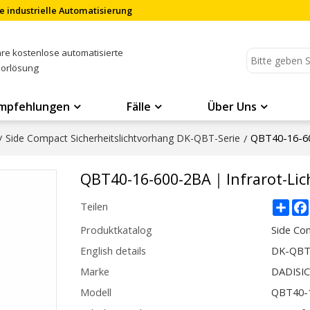
e industrielle Automatisierung
Ihre kostenlose automatisierte
sorlösung
mpfehlungen
Fälle
Über Uns
QBT40-16-6
/
Side Compact Sicherheitslichtvorhang DK-QBT-Serie
/
QBT40-16-600-2BA｜Infrarot-Li
Sha
Teilen
Produktkatalog
Side Co
English details
DK-QBT4
Marke
DADISI
Modell
QBT40-