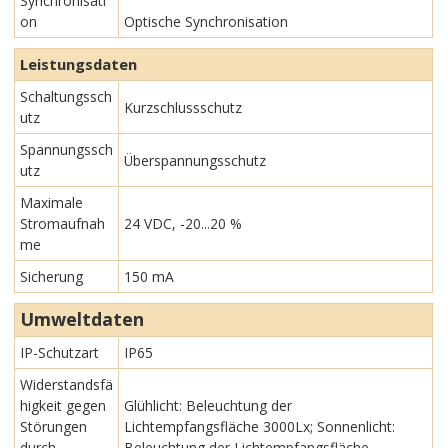
Synchronisati
on
Optische Synchronisation
Leistungsdaten
Schaltungssch
Kurzschlussschutz
utz
Spannungssch
Überspannungsschutz
utz
Maximale
Stromaufnah
24 VDC, -20...20 %
me
Sicherung
150 mA
Umweltdaten
IP-Schutzart
IP65
Widerstandsfä
higkeit gegen
Glühlicht: Beleuchtung der
Störungen
Lichtempfangsfläche 3000Lx; Sonnenlicht:
durch
Beleuchtung der Lichtempfangsfläche