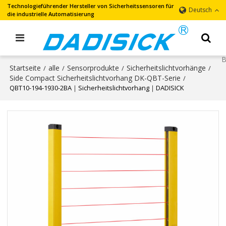
Technologieführender Hersteller von Sicherheitssensoren für
Deutsch
die industrielle Automatisierung
Startseite
alle
Sensorprodukte
Sicherheitslichtvorhänge
/
/
/
/
Side Compact Sicherheitslichtvorhang DK-QBT-Serie
/
QBT10-194-1930-2BA｜Sicherheitslichtvorhang｜DADISICK