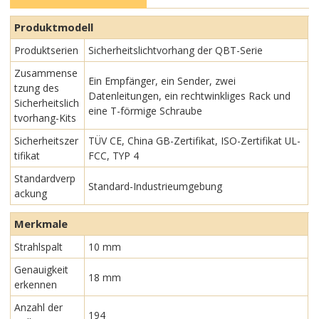
Produktmodell
Produktserien
Sicherheitslichtvorhang der QBT-Serie
Zusammense
Ein Empfänger, ein Sender, zwei
tzung des
Datenleitungen, ein rechtwinkliges Rack und
Sicherheitslich
eine T-förmige Schraube
tvorhang-Kits
Sicherheitszer
TÜV CE, China GB-Zertifikat, ISO-Zertifikat UL-
tifikat
FCC, TYP 4
Standardverp
Standard-Industrieumgebung
ackung
Merkmale
Strahlspalt
10 mm
Genauigkeit
18 mm
erkennen
Anzahl der
194