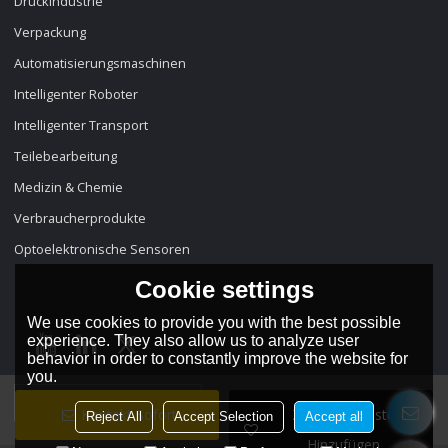
Druckindustrie
Verpackung
Automatisierungsmaschinen
Intelligenter Roboter
Intelligenter Transport
Teilebearbeitung
Medizin & Chemie
Verbraucherprodukte
Optoelektronische Sensoren
Cookie settings
We use cookies to provide you with the best possible
experience. They also allow us to analyze user
behavior in order to constantly improve the website for
you.
Sprache:
Deutsch
Kontakt Sofort
Zur Wunschliste
Reject All
Accept Selection
Accept all
Hinzufügen