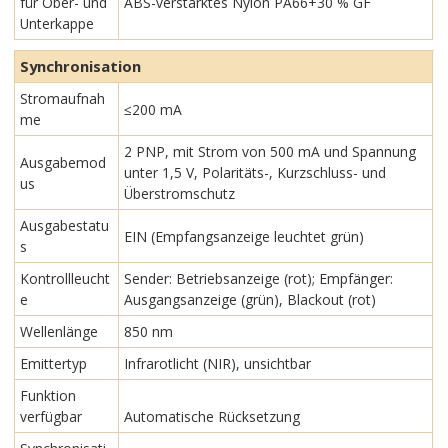
für Ober- und
ABS-verstärktes Nylon PA66+30 % GF
Unterkappe
Synchronisation
Stromaufnah
≤200 mA
me
2 PNP, mit Strom von 500 mA und Spannung
Ausgabemod
unter 1,5 V, Polaritäts-, Kurzschluss- und
us
Überstromschutz
Ausgabestatu
EIN (Empfangsanzeige leuchtet grün)
s
Kontrollleucht
Sender: Betriebsanzeige (rot); Empfänger:
e
Ausgangsanzeige (grün), Blackout (rot)
Wellenlänge
850 nm
Emittertyp
Infrarotlicht (NIR), unsichtbar
Funktion
verfügbar
Automatische Rücksetzung