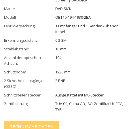
Marke
DADISICK
Modell
QBT10-194-1930-2BA
Fabrikverpackung
1 Empfänger und 1 Sender Zubehör,
Kabel
Erkennungsdistanz:
0,3-3M
Strahlabstand:
10 mm
Anzahl der optischen
194
Achsen:
Schutzhöhe:
1930 mm
2 Sicherheitsausgänge
2 PNP
(OSSD)
Schnittstellenstecker
Ausgestattet mit M8-Stecker
Zertifizierung:
TÜV CE, China GB, ISO-Zertifikat UL-FCC,
TYP 4
TECHNISCHE DATEN