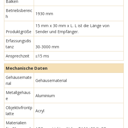
Balken
Betriebsbereic
1930 mm
h
15 mm x 30 mm x L. L ist die Länge von
Produktgröße
Sender und Empfänger.
Erfassungsdis
tanz
30-3000 mm
Ansprechzeit
≤15 ms
Mechanische Daten
Gehäusemate
Gehäusematerial
rial
Metallgehäus
Aluminium
e
Objektivfrontp
Acryl
latte
Materialien