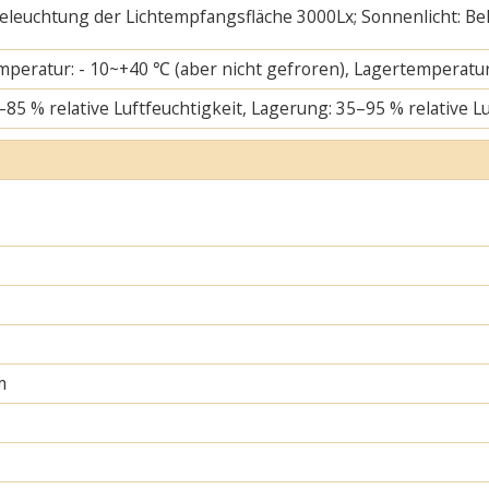
 Beleuchtung der Lichtempfangsfläche 3000Lx; Sonnenlicht: B
mperatur: - 10~+40 ℃ (aber nicht gefroren), Lagertemperatur
–85 % relative Luftfeuchtigkeit, Lagerung: 35–95 % relative L
m