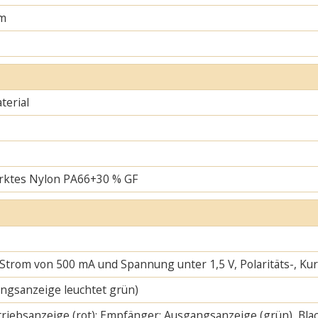
m
erial
rktes Nylon PA66+30 % GF
 Strom von 500 mA und Spannung unter 1,5 V, Polaritäts-, K
ngsanzeige leuchtet grün)
riebsanzeige (rot); Empfänger: Ausgangsanzeige (grün), Blac