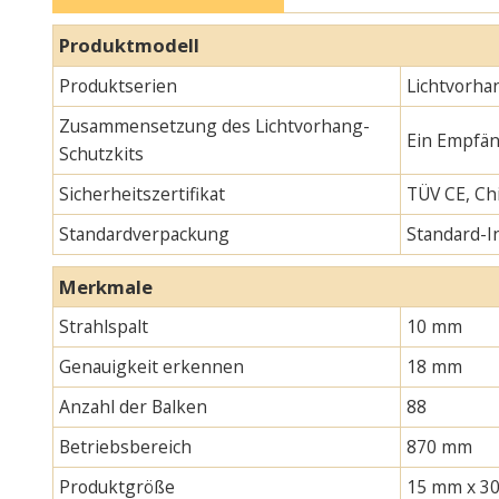
Produktmodell
Produktserien
Lichtvorha
Zusammensetzung des Lichtvorhang-
Ein Empfän
Schutzkits
Sicherheitszertifikat
TÜV CE, Chi
Standardverpackung
Standard-
Merkmale
Strahlspalt
10 mm
Genauigkeit erkennen
18 mm
Anzahl der Balken
88
Betriebsbereich
870 mm
Produktgröße
15 mm x 30