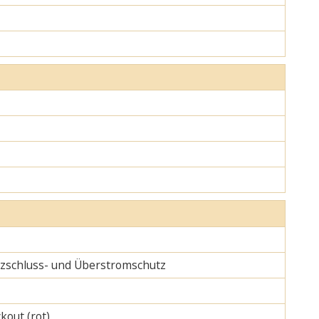
urzschluss- und Überstromschutz
kout (rot)