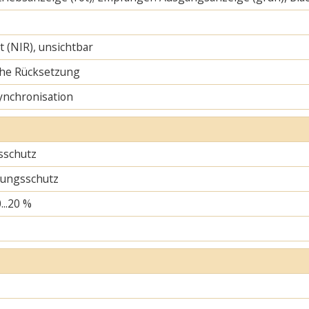
ht (NIR), unsichtbar
he Rücksetzung
ynchronisation
sschutz
ungsschutz
...20 %