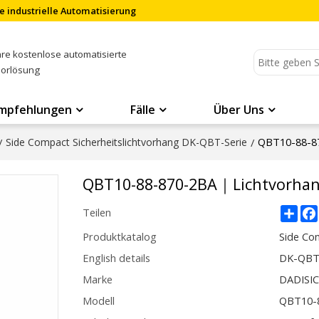
e industrielle Automatisierung
Ihre kostenlose automatisierte
sorlösung
mpfehlungen
Fälle
Über Uns
QBT10-88-8
/
Side Compact Sicherheitslichtvorhang DK-QBT-Serie
/
QBT10-88-870-2BA｜Lichtvorh
Sha
Teilen
Produktkatalog
Side Co
English details
DK-QBT1
Marke
DADISI
Modell
QBT10-