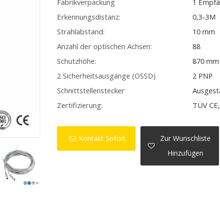
Fabrikverpackung
1 Empfä
Erkennungsdistanz:
0,3-3M
Strahlabstand:
10 mm
Anzahl der optischen Achsen:
88
Schutzhöhe:
870 mm
2 Sicherheitsausgänge (OSSD)
2 PNP
Schnittstellenstecker
Ausgest
Zertifizierung:
TÜV CE,
Kontakt Sofort
Zur Wunschliste
Hinzufügen