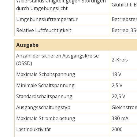
Widerstandsfähigkeit gegen Störungen
Glühlicht:
durch Umgebungslicht
Umgebungslufttemperatur
Betriebste
Relative Luftfeuchtigkeit
Betrieb: 35
Ausgabe
Anzahl der sicheren Ausgangskreise
2-Kreis
(OSSD)
Maximale Schaltspannung
18 V
Minimale Schaltspannung
2,5 V
Standardschaltspannung
22,5 V
Ausgangsschaltungstyp
Gleichstro
Maximale Strombelastung
380 mA
Lastinduktivität
2000