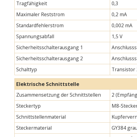
Tragfähigkeit
0,3
Maximaler Reststrom
0,2 mA
Standardfehlerstrom
0,002 mA
Spannungsabfall
1,5 V
Sicherheitsschalterausgang 1
Anschlusss
Sicherheitsschalterausgang 2
Anschlusss
Schalttyp
Transistor
Elektrische Schnittstelle
Zusammensetzung der Schnittstellen
2 (Empfäng
Steckertyp
M8-Stecker
Schnittstellenmaterial
Kupfervern
Steckermaterial
GY384 gra