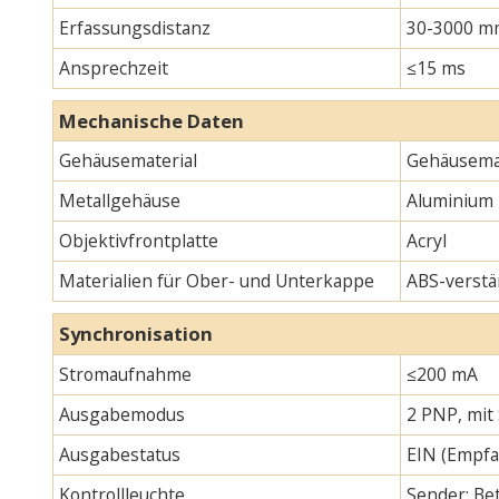
Erfassungsdistanz
30-3000 m
Ansprechzeit
≤15 ms
Mechanische Daten
Gehäusematerial
Gehäusemat
Metallgehäuse
Aluminium
Objektivfrontplatte
Acryl
Materialien für Ober- und Unterkappe
ABS-verstä
Synchronisation
Stromaufnahme
≤200 mA
Ausgabemodus
2 PNP, mit
Ausgabestatus
EIN (Empfa
Kontrollleuchte
Sender: Bet