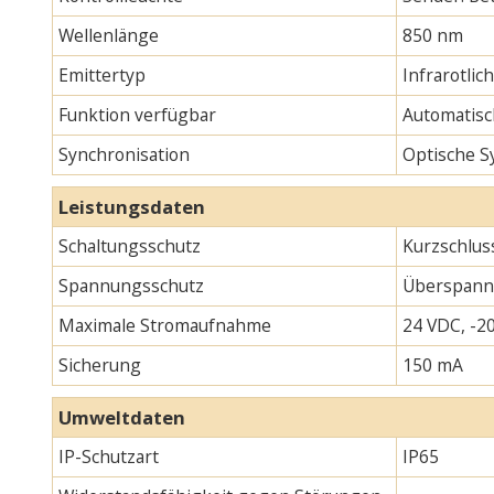
Wellenlänge
850 nm
Emittertyp
Infrarotlic
Funktion verfügbar
Automatisc
Synchronisation
Optische S
Leistungsdaten
Schaltungsschutz
Kurzschlus
Spannungsschutz
Überspann
Maximale Stromaufnahme
24 VDC, -20
Sicherung
150 mA
Umweltdaten
IP-Schutzart
IP65