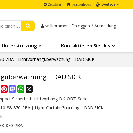
Deutsch
Zertifikat
herunterladen
willkommen,
Einloggen
/
Anmeldung
Unterstützung
Kontaktieren Sie Uns
70-2BA｜Lichtvorhangüberwachung｜DADISICK
angüberwachung｜DADISICK
re
Facebook
Pinterest
Mastodon
WhatsApp
X
mpact Sicherheitslichtvorhang DK-QBT-Serie
0-88-870-2BA｜Light Curtain Guarding｜DADISICK
CK
88-870-2BA