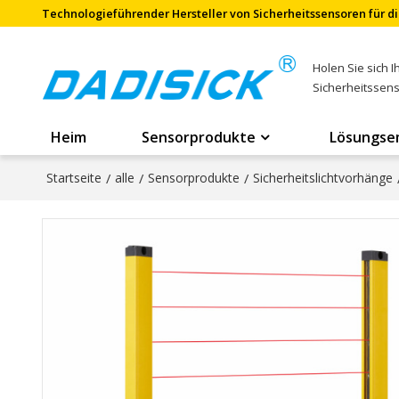
Technologieführender Hersteller von Sicherheitssensoren für di
Holen Sie sich 
Sicherheitssen
Heim
Sensorprodukte
Lösungse
Startseite
/
alle
/
Sensorprodukte
/
Sicherheitslichtvorhänge