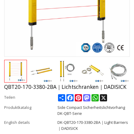
QBT20-170-3380-2BA｜Lichtschranken｜DADISICK
Share
Facebook
Pinterest
Mastodon
WhatsApp
X
Teilen
Produktkatalog
Side Compact Sicherheitslichtvorhang
DK-QBT-Serie
English details
DK-QBT20-170-3380-2BA｜Light Barriers
｜DADISICK