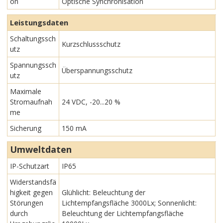
on
Optische Synchronisation
Leistungsdaten
Schaltungssch
Kurzschlussschutz
utz
Spannungssch
Überspannungsschutz
utz
Maximale
Stromaufnah
24 VDC, -20...20 %
me
Sicherung
150 mA
Umweltdaten
IP-Schutzart
IP65
Widerstandsfä
higkeit gegen
Glühlicht: Beleuchtung der
Störungen
Lichtempfangsfläche 3000Lx; Sonnenlicht:
durch
Beleuchtung der Lichtempfangsfläche