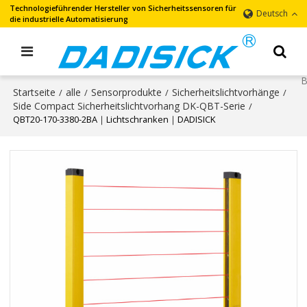
Technologieführender Hersteller von Sicherheitssensoren für
Deutsch
die industrielle Automatisierung
Startseite
alle
Sensorprodukte
Sicherheitslichtvorhänge
/
/
/
/
Side Compact Sicherheitslichtvorhang DK-QBT-Serie
/
QBT20-170-3380-2BA｜Lichtschranken｜DADISICK