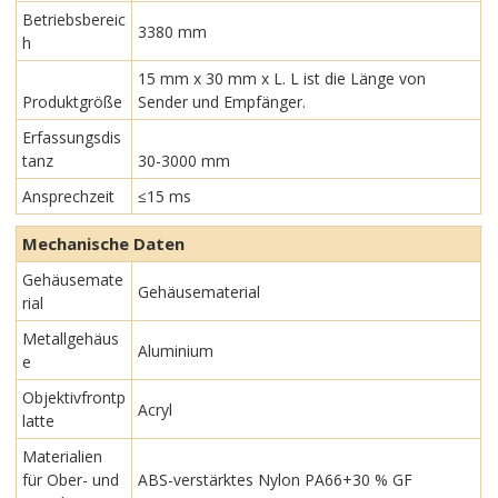
Betriebsbereic
3380 mm
h
15 mm x 30 mm x L. L ist die Länge von
Produktgröße
Sender und Empfänger.
Erfassungsdis
tanz
30-3000 mm
Ansprechzeit
≤15 ms
Mechanische Daten
Gehäusemate
Gehäusematerial
rial
Metallgehäus
Aluminium
e
Objektivfrontp
Acryl
latte
Materialien
für Ober- und
ABS-verstärktes Nylon PA66+30 % GF