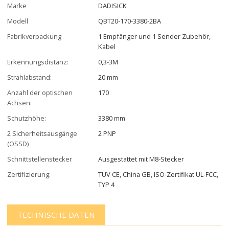
Marke
DADISICK
Modell
QBT20-170-3380-2BA
Fabrikverpackung
1 Empfänger und 1 Sender Zubehör,
Kabel
Erkennungsdistanz:
0,3-3M
Strahlabstand:
20 mm
Anzahl der optischen
170
Achsen:
Schutzhöhe:
3380 mm
2 Sicherheitsausgänge
2 PNP
(OSSD)
Schnittstellenstecker
Ausgestattet mit M8-Stecker
Zertifizierung:
TÜV CE, China GB, ISO-Zertifikat UL-FCC,
TYP 4
TECHNISCHE DATEN