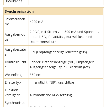
Unterkappe
Synchronisation
Stromaufnah
≤200 mA
me
2 PNP, mit Strom von 500 mA und Spannung
Ausgabemod
unter 1,5 V, Polaritäts-, Kurzschluss- und
us
Überstromschutz
Ausgabestatu
EIN (Empfangsanzeige leuchtet grün)
s
Kontrollleucht
Sender: Betriebsanzeige (rot); Empfänger:
e
Ausgangsanzeige (grün), Blackout (rot)
Wellenlänge
850 nm
Emittertyp
Infrarotlicht (NIR), unsichtbar
Funktion
verfügbar
Automatische Rücksetzung
Synchronisati