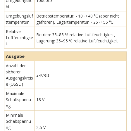
Umgebungslic
10000Lx
ht
Umgebungsluf
Betriebstemperatur: - 10~+40 ℃ (aber nicht
ttemperatur
gefroren), Lagertemperatur: - 25 -+55 ℃
Relative
Betrieb: 35–85 % relative Luftfeuchtigkeit,
Luftfeuchtigke
Lagerung: 35–95 % relative Luftfeuchtigkeit
it
Ausgabe
Anzahl der
sicheren
2-Kreis
Ausgangskreis
e (OSSD)
Maximale
Schaltspannu
18 V
ng
Minimale
Schaltspannu
ng
2,5 V