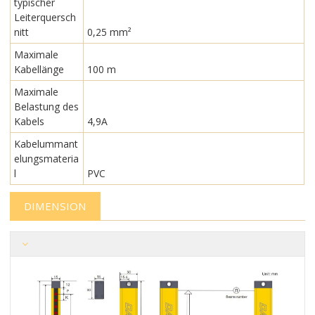
typischer
Leiterquersch
nitt
0,25 mm²
Maximale
Kabellänge
100 m
Maximale
Belastung des
Kabels
4,9A
Kabelummant
elungsmateria
l
PVC
DIMENSION