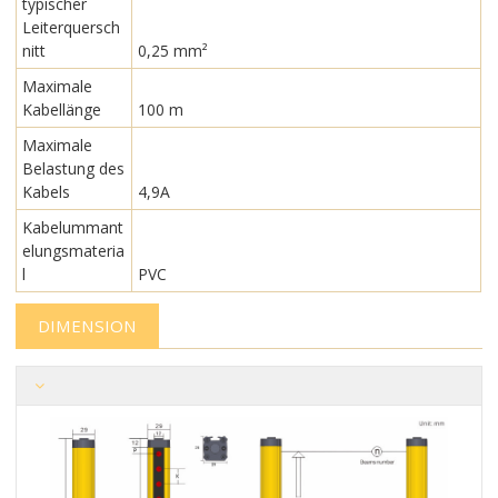
typischer
Leiterquersch
nitt
0,25 mm²
Maximale
Kabellänge
100 m
Maximale
Belastung des
Kabels
4,9A
Kabelummant
elungsmateria
l
PVC
DIMENSION