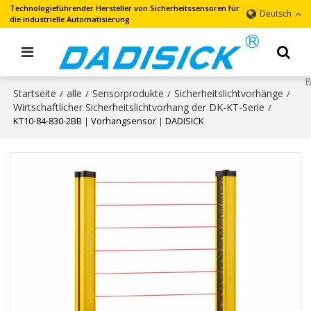
Technologieführender Hersteller von Sicherheitssensoren für
Deutsch
die industrielle Automatisierung
Startseite
alle
Sensorprodukte
Sicherheitslichtvorhänge
/
/
/
/
Wirtschaftlicher Sicherheitslichtvorhang der DK-KT-Serie
/
KT10-84-830-2BB｜Vorhangsensor｜DADISICK