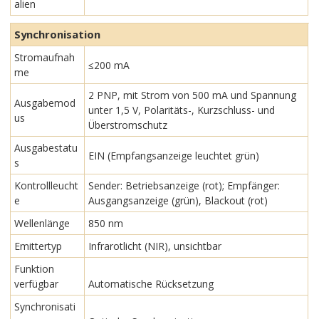
alien
Synchronisation
Stromaufnah
≤200 mA
me
2 PNP, mit Strom von 500 mA und Spannung
Ausgabemod
unter 1,5 V, Polaritäts-, Kurzschluss- und
us
Überstromschutz
Ausgabestatu
EIN (Empfangsanzeige leuchtet grün)
s
Kontrollleucht
Sender: Betriebsanzeige (rot); Empfänger:
e
Ausgangsanzeige (grün), Blackout (rot)
Wellenlänge
850 nm
Emittertyp
Infrarotlicht (NIR), unsichtbar
Funktion
verfügbar
Automatische Rücksetzung
Synchronisati