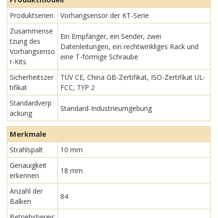
Produktserien
Vorhangsensor der KT-Serie
Zusammense
Ein Empfänger, ein Sender, zwei
tzung des
Datenleitungen, ein rechtwinkliges Rack und
Vorhangsenso
eine T-förmige Schraube
r-Kits
Sicherheitszer
TÜV CE, China GB-Zertifikat, ISO-Zertifikat UL-
tifikat
FCC, TYP 2
Standardverp
Standard-Industrieumgebung
ackung
Merkmale
Strahlspalt
10 mm
Genauigkeit
18 mm
erkennen
Anzahl der
84
Balken
Betriebsbereic