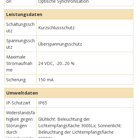
on
Optische Synchronisation
Leistungsdaten
Schaltungssch
Kurzschlussschutz
utz
Spannungssch
Überspannungsschutz
utz
Maximale
Stromaufnah
24 VDC, -20...20 %
me
Sicherung
150 mA
Umweltdaten
IP-Schutzart
IP65
Widerstandsfä
higkeit gegen
Glühlicht: Beleuchtung der
Störungen
Lichtempfangsfläche 3000Lx; Sonnenlicht:
durch
Beleuchtung der Lichtempfangsfläche