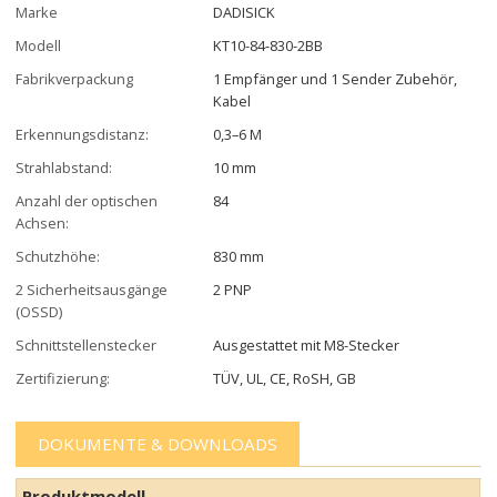
Marke
DADISICK
Modell
KT10-84-830-2BB
Fabrikverpackung
1 Empfänger und 1 Sender Zubehör,
Kabel
Erkennungsdistanz:
0,3–6 M
Strahlabstand:
10 mm
Anzahl der optischen
84
Achsen:
Schutzhöhe:
830 mm
2 Sicherheitsausgänge
2 PNP
(OSSD)
Schnittstellenstecker
Ausgestattet mit M8-Stecker
Zertifizierung:
TÜV, UL, CE, RoSH, GB
DOKUMENTE & DOWNLOADS
Produktmodell