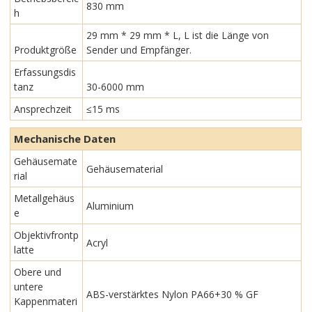
830 mm
h
29 mm * 29 mm * L, L ist die Länge von
Produktgröße
Sender und Empfänger.
Erfassungsdis
tanz
30-6000 mm
Ansprechzeit
≤15 ms
Mechanische Daten
Gehäusemate
Gehäusematerial
rial
Metallgehäus
Aluminium
e
Objektivfrontp
Acryl
latte
Obere und
untere
ABS-verstärktes Nylon PA66+30 % GF
Kappenmateri