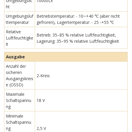
Umgebungslic
10000Lx
ht
Umgebungsluf
Betriebstemperatur: - 10~+40 ℃ (aber nicht
ttemperatur
gefroren), Lagertemperatur: - 25 -+55 ℃
Relative
Betrieb: 35–85 % relative Luftfeuchtigkeit,
Luftfeuchtigke
Lagerung: 35–95 % relative Luftfeuchtigkeit
it
Ausgabe
Anzahl der
sicheren
2-Kreis
Ausgangskreis
e (OSSD)
Maximale
Schaltspannu
18 V
ng
Minimale
Schaltspannu
ng
2,5 V