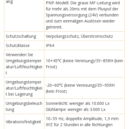
ang
PNP-Modell: Die graue MF-Leitung wird
für mehr als 20ms mit dem Pluspol der
Spannungsversorgung (24V) verbunden
und zum einmaligen Auslösen wieder
getrennt.
Schutzschaltung
Verpolungsschutz, Überstromschutz
Schutzklasse
IP64
Verwenden Sie
Umgebungstemper
10+45℃ (keine Vereisung)/35~85RH (kein
atur/Luftfeuchtigkei
Frost)
t
Umgebungstemper
-20~60℃ (keine Vereisung)/35~95RH
atur/Luftfeuchtigkei
(kein Frost)
t bei Lagerung
Umgebungsbeleuch
Sonnenlicht: weniger als 10.000 Lx
tung
Glühlampe: weniger als 3.000 Lx
10–55 Hz, doppelte Amplitude, 1,5 mm
Vibrationsfestigkeit
XYZ für 2 Stunden in alle Richtungen