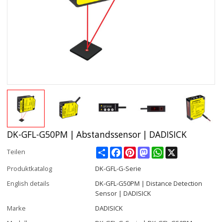
DK-GFL-G50PM | Abstandssensor | DADISICK
Share
Facebook
Pinterest
Mastodon
WhatsApp
X
Teilen
Produktkatalog
DK-GFL-G-Serie
English details
DK-GFL-G50PM | Distance Detection
Sensor | DADISICK
Marke
DADISICK