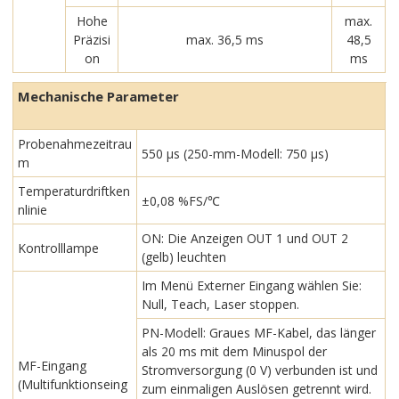
Hohe
max.
Präzisi
max. 36,5 ms
48,5
on
ms
Mechanische Parameter
Probenahmezeitrau
550 μs (250-mm-Modell: 750 μs)
m
Temperaturdriftken
±0,08 %FS/℃
nlinie
ON: Die Anzeigen OUT 1 und OUT 2
Kontrolllampe
(gelb) leuchten
Im Menü Externer Eingang wählen Sie:
Null, Teach, Laser stoppen.
PN-Modell: Graues MF-Kabel, das länger
als 20 ms mit dem Minuspol der
MF-Eingang
Stromversorgung (0 V) verbunden ist und
(Multifunktionseing
zum einmaligen Auslösen getrennt wird.