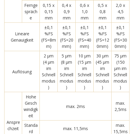
Fernge
0,15 x
0,4 x
0,6 x
0,5 x
2,0 x
spräch
0,15
0,9
1,0
0,8
4,5
e
mm
mm
mm
mm
mm
±0,1
±0,1
±0,1
±0,1
±0,1
Lineare
%FS
%FS
%FS
%FS
%FS
Genauigkeit
(FS=8m
(FS=20
(FS=40
(FS=12
(FS=30
m)
mm)
mm)
0mm)
0mm)
2 μm
5 μm
10 μm
30 μm
75 μm
(4 μm
(8 μm
(15 μm
(45 μm
(150
im
im
im
im
μm im
Auflösung
Schnell
Schnell
Schnell
Schnell
Schnell
modus
modus
modus
modus
modus
)
)
)
)
)
Hohe
Gesch
max.
max. 2ms
windigk
2,5ms
eit
Anspre
Standa
max.
chzeit
max. 11,5ms
rd
15,5ms