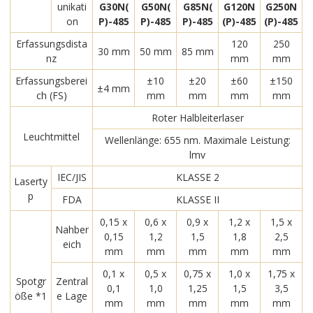
unikati
G30N(
G50N(
G85N(
G120N
G250N
on
P)-485
P)-485
P)-485
(P)-485
(P)-485
Erfassungsdista
120
250
30 mm
50 mm
85 mm
nz
mm
mm
Erfassungsberei
±10
±20
±60
±150
±4 mm
ch (FS)
mm
mm
mm
mm
Roter Halbleiterlaser
Leuchtmittel
Wellenlänge: 655 nm. Maximale Leistung:
lmv
IEC/JIS
KLASSE 2
Laserty
p
FDA
KLASSE II
0,15 x
0,6 x
0,9 x
1,2 x
1,5 x
Nahber
0,15
1,2
1,5
1,8
2,5
eich
mm
mm
mm
mm
mm
0,1 x
0,5 x
0,75 x
1,0 x
1,75 x
Spotgr
Zentral
0,1
1,0
1,25
1,5
3,5
öße *1
e Lage
mm
mm
mm
mm
mm