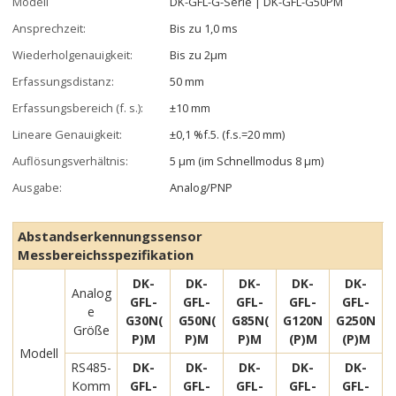
Modell
DK-GFL-G-Serie | DK-GFL-G50PM
Ansprechzeit:
Bis zu 1,0 ms
Wiederholgenauigkeit:
Bis zu 2µm
Erfassungsdistanz:
50 mm
Erfassungsbereich (f. s.):
±10 mm
Lineare Genauigkeit:
±0,1 %f.5. (f.s.=20 mm)
Auflösungsverhältnis:
5 µm (im Schnellmodus 8 µm)
Ausgabe:
Analog/PNP
Abstandserkennungssensor
Messbereichsspezifikation
DK-
DK-
DK-
DK-
DK-
Analog
GFL-
GFL-
GFL-
GFL-
GFL-
e
G30N(
G50N(
G85N(
G120N
G250N
Größe
P)M
P)M
P)M
(P)M
(P)M
Modell
RS485-
DK-
DK-
DK-
DK-
DK-
Komm
GFL-
GFL-
GFL-
GFL-
GFL-