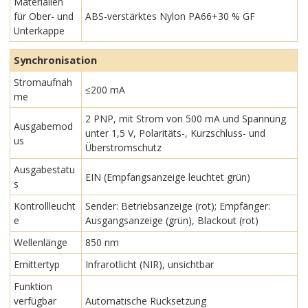
Materialien
für Ober- und
ABS-verstärktes Nylon PA66+30 % GF
Unterkappe
Synchronisation
Stromaufnah
≤200 mA
me
2 PNP, mit Strom von 500 mA und Spannung
Ausgabemod
unter 1,5 V, Polaritäts-, Kurzschluss- und
us
Überstromschutz
Ausgabestatu
EIN (Empfangsanzeige leuchtet grün)
s
Kontrollleucht
Sender: Betriebsanzeige (rot); Empfänger:
e
Ausgangsanzeige (grün), Blackout (rot)
Wellenlänge
850 nm
Emittertyp
Infrarotlicht (NIR), unsichtbar
Funktion
verfügbar
Automatische Rücksetzung