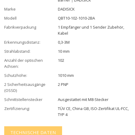
Marke
DADISICK
Modell
QBT10-102-1010-2BA
Fabrikverpackung
1 Empfänger und 1 Sender Zubehör,
Kabel
Erkennungsdistanz:
0,3-3M
Strahlabstand:
10 mm
Anzahl der optischen
102
Achsen:
Schutzhöhe:
1010 mm
2 Sicherheitsausgänge
2 PNP
(OSSD)
Schnittstellenstecker
Ausgestattet mit M8-Stecker
Zertifizierung:
TÜV CE, China GB, ISO-Zertifikat UL-FCC,
TYP 4
TECHNISCHE DATEN