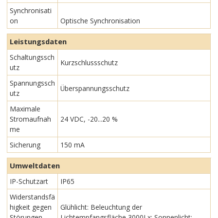
Synchronisati
on
Optische Synchronisation
Leistungsdaten
Schaltungssch
Kurzschlussschutz
utz
Spannungssch
Überspannungsschutz
utz
Maximale
Stromaufnah
24 VDC, -20...20 %
me
Sicherung
150 mA
Umweltdaten
IP-Schutzart
IP65
Widerstandsfä
higkeit gegen
Glühlicht: Beleuchtung der
Störungen
Lichtempfangsfläche 3000Lx; Sonnenlicht: