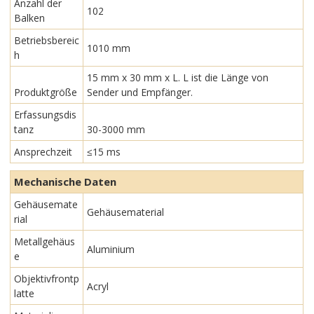
Anzahl der
102
Balken
Betriebsbereic
1010 mm
h
15 mm x 30 mm x L. L ist die Länge von
Produktgröße
Sender und Empfänger.
Erfassungsdis
tanz
30-3000 mm
Ansprechzeit
≤15 ms
Mechanische Daten
Gehäusemate
Gehäusematerial
rial
Metallgehäus
Aluminium
e
Objektivfrontp
Acryl
latte