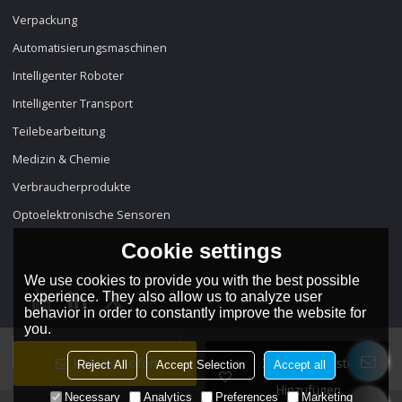
Verpackung
Automatisierungsmaschinen
Intelligenter Roboter
Intelligenter Transport
Teilebearbeitung
Medizin & Chemie
Verbraucherprodukte
Optoelektronische Sensoren
Cookie settings
We use cookies to provide you with the best possible
experience. They also allow us to analyze user
behavior in order to constantly improve the website for
you.
Sprache:
Deutsch
Kontakt Sofort
Zur Wunschliste
Reject All
Accept Selection
Accept all
Hinzufügen
Necessary
Analytics
Preferences
Marketing