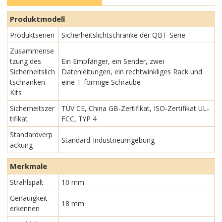
Produktmodell
Produktserien
Sicherheitslichtschranke der QBT-Serie
Zusammense
tzung des
Ein Empfänger, ein Sender, zwei
Sicherheitslich
Datenleitungen, ein rechtwinkliges Rack und
tschranken-
eine T-förmige Schraube
Kits
Sicherheitszer
TÜV CE, China GB-Zertifikat, ISO-Zertifikat UL-
tifikat
FCC, TYP 4
Standardverp
Standard-Industrieumgebung
ackung
Merkmale
Strahlspalt
10 mm
Genauigkeit
18 mm
erkennen