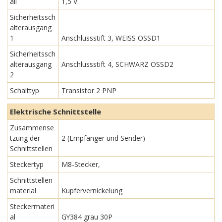
all
1,5 V
Sicherheitssch
alterausgang
1
Anschlussstift 3, WEISS OSSD1
Sicherheitssch
alterausgang
Anschlussstift 4, SCHWARZ OSSD2
2
Schalttyp
Transistor 2 PNP
Elektrische Schnittstelle
Zusammense
tzung der
2 (Empfänger und Sender)
Schnittstellen
Steckertyp
M8-Stecker,
Schnittstellen
material
Kupfervernickelung
Steckermateri
al
GY384 grau 30P