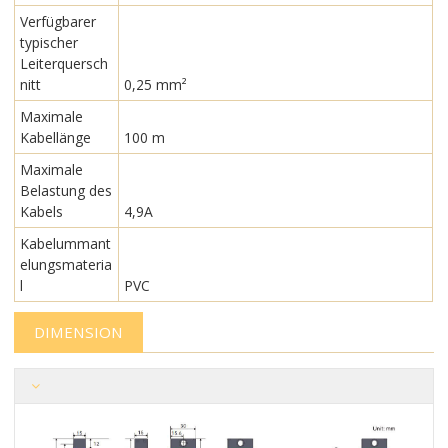
Verfügbarer
typischer
Leiterquersch
nitt
0,25 mm²
Maximale
Kabellänge
100 m
Maximale
Belastung des
Kabels
4,9A
Kabelummant
elungsmateria
l
PVC
DIMENSION