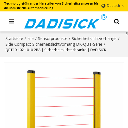
Technologieführender Hersteller von Sicherheitssensoren für
Deutsch
die industrielle Automatisierung
Startseite
alle
Sensorprodukte
Sicherheitslichtvorhänge
/
/
/
/
Side Compact Sicherheitslichtvorhang DK-QBT-Serie
/
QBT10-102-1010-2BA｜Sicherheitslichtschranke｜DADISICK