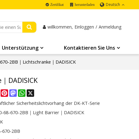
Deutsch
Zertifikat
herunterladen
willkommen,
Einloggen
/
Anmeldung
Unterstützung
Kontaktieren Sie Uns
-670-2BB｜Lichtschranke｜DADISICK
ke｜DADISICK
re
Facebook
Pinterest
Mastodon
WhatsApp
X
ftlicher Sicherheitslichtvorhang der DK-KT-Serie
0-68-670-2BB｜Light Barrier｜DADISICK
CK
8-670-2BB