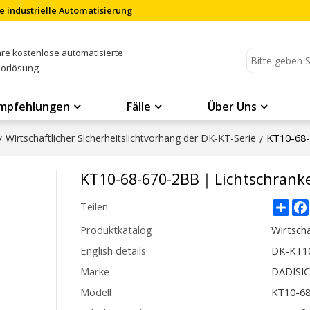
e industrielle Automatisierung
Ihre kostenlose automatisierte
sorlösung
mpfehlungen
Fälle
Über Uns
KT10-68
/
Wirtschaftlicher Sicherheitslichtvorhang der DK-KT-Serie
/
KT10-68-670-2BB｜Lichtschran
Sha
Teilen
Produktkatalog
Wirtscha
English details
DK-KT1
Marke
DADISI
Modell
KT10-6