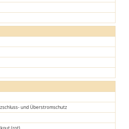
urzschluss- und Überstromschutz
kout (rot)