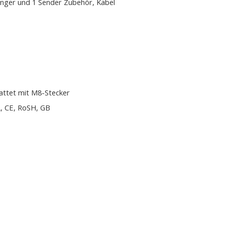
nger und 1 Sender Zubehör, Kabel
attet mit M8-Stecker
, CE, RoSH, GB