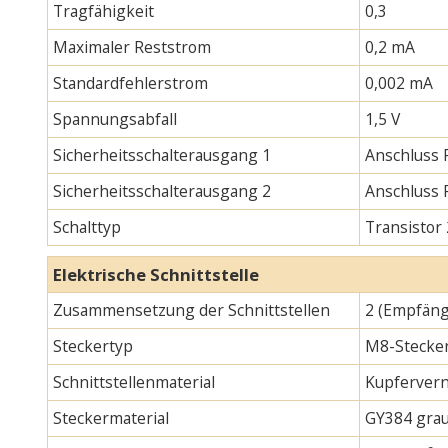
Tragfähigkeit
0,3
Maximaler Reststrom
0,2 mA
Standardfehlerstrom
0,002 mA
Spannungsabfall
1,5 V
Sicherheitsschalterausgang 1
Anschluss 
Sicherheitsschalterausgang 2
Anschluss
Schalttyp
Transistor
Elektrische Schnittstelle
Zusammensetzung der Schnittstellen
2 (Empfäng
Steckertyp
M8-Stecker
Schnittstellenmaterial
Kupfervern
Steckermaterial
GY384 gra