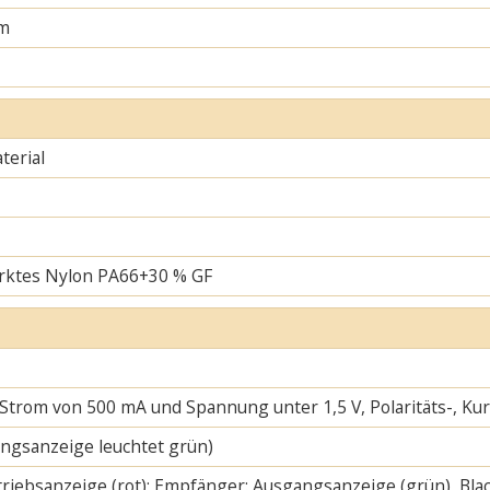
m
erial
rktes Nylon PA66+30 % GF
 Strom von 500 mA und Spannung unter 1,5 V, Polaritäts-, K
ngsanzeige leuchtet grün)
riebsanzeige (rot); Empfänger: Ausgangsanzeige (grün), Blac