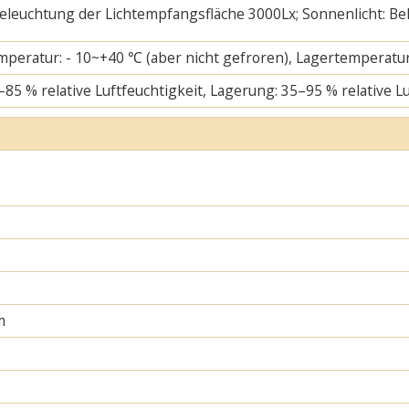
 Beleuchtung der Lichtempfangsfläche 3000Lx; Sonnenlicht: B
mperatur: - 10~+40 ℃ (aber nicht gefroren), Lagertemperatur
–85 % relative Luftfeuchtigkeit, Lagerung: 35–95 % relative L
m