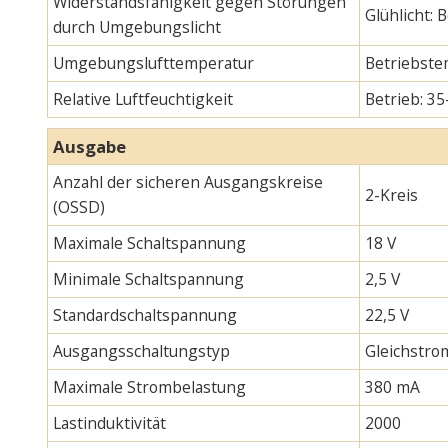
Widerstandsfähigkeit gegen Störungen
Glühlicht:
durch Umgebungslicht
Umgebungslufttemperatur
Betriebste
Relative Luftfeuchtigkeit
Betrieb: 35
Ausgabe
Anzahl der sicheren Ausgangskreise
2-Kreis
(OSSD)
Maximale Schaltspannung
18 V
Minimale Schaltspannung
2,5 V
Standardschaltspannung
22,5 V
Ausgangsschaltungstyp
Gleichstro
Maximale Strombelastung
380 mA
Lastinduktivität
2000