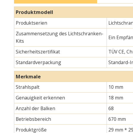
Produktmodell
Produktserien
Lichtschra
Zusammensetzung des Lichtschranken-
Ein Empfän
Kits
Sicherheitszertifikat
TÜV CE, Chi
Standardverpackung
Standard-
Merkmale
Strahlspalt
10 mm
Genauigkeit erkennen
18 mm
Anzahl der Balken
68
Betriebsbereich
670 mm
Produktgröße
29 mm * 29