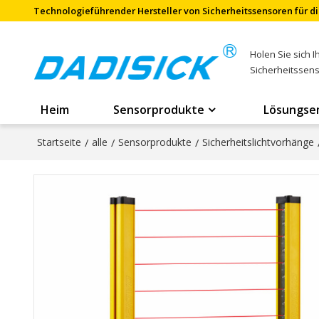
Technologieführender Hersteller von Sicherheitssensoren für di
Holen Sie sich 
Sicherheitssen
Heim
Sensorprodukte
Lösungse
Startseite
/
alle
/
Sensorprodukte
/
Sicherheitslichtvorhänge