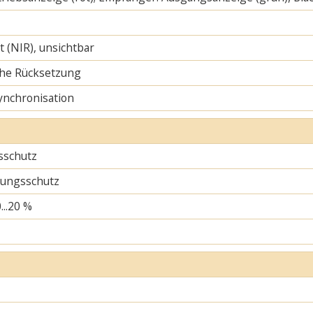
ht (NIR), unsichtbar
he Rücksetzung
ynchronisation
sschutz
ungsschutz
...20 %