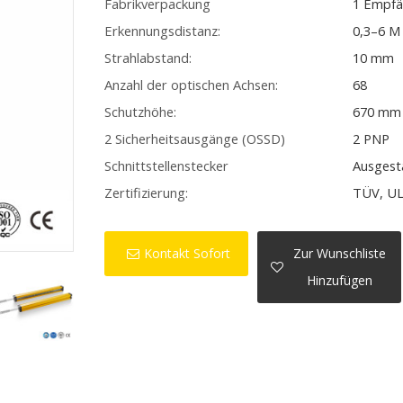
Fabrikverpackung
1 Empfä
Erkennungsdistanz:
0,3–6 M
Strahlabstand:
10 mm
Anzahl der optischen Achsen:
68
Schutzhöhe:
670 mm
2 Sicherheitsausgänge (OSSD)
2 PNP
Schnittstellenstecker
Ausgest
Zertifizierung:
TÜV, UL
Kontakt Sofort
Zur Wunschliste
Hinzufügen