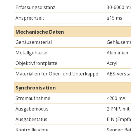
Erfassungsdistanz
30-6000 m
Ansprechzeit
≤15 ms
Mechanische Daten
Gehäusematerial
Gehäusemat
Metallgehäuse
Aluminium
Objektivfrontplatte
Acryl
Materialien für Ober- und Unterkappe
ABS-verstä
Synchronisation
Stromaufnahme
≤200 mA
Ausgabemodus
2 PNP, mit
Ausgabestatus
EIN (Empfa
Kontrollleuchte
Sender: Bet