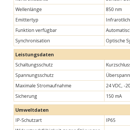
Wellenlänge
850 nm
Emittertyp
Infrarotlic
Funktion verfügbar
Automatisc
Synchronisation
Optische S
Leistungsdaten
Schaltungsschutz
Kurzschlus
Spannungsschutz
Überspann
Maximale Stromaufnahme
24 VDC, -20
Sicherung
150 mA
Umweltdaten
IP-Schutzart
IP65