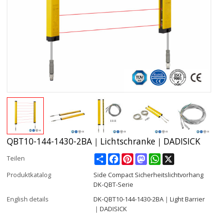
QBT10-144-1430-2BA｜Lichtschranke｜DADISICK
Share
Facebook
Pinterest
Mastodon
WhatsApp
X
Teilen
Produktkatalog
Side Compact Sicherheitslichtvorhang
DK-QBT-Serie
English details
DK-QBT10-144-1430-2BA｜Light Barrier
｜DADISICK