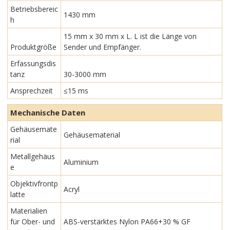
Betriebsbereic
1430 mm
h
15 mm x 30 mm x L. L ist die Länge von
Produktgröße
Sender und Empfänger.
Erfassungsdis
tanz
30-3000 mm
Ansprechzeit
≤15 ms
Mechanische Daten
Gehäusemate
Gehäusematerial
rial
Metallgehäus
Aluminium
e
Objektivfrontp
Acryl
latte
Materialien
für Ober- und
ABS-verstärktes Nylon PA66+30 % GF