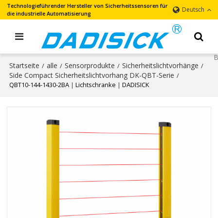
Technologieführender Hersteller von Sicherheitssensoren für
Deutsch
die industrielle Automatisierung
Startseite
alle
Sensorprodukte
Sicherheitslichtvorhänge
/
/
/
/
Side Compact Sicherheitslichtvorhang DK-QBT-Serie
/
QBT10-144-1430-2BA｜Lichtschranke｜DADISICK