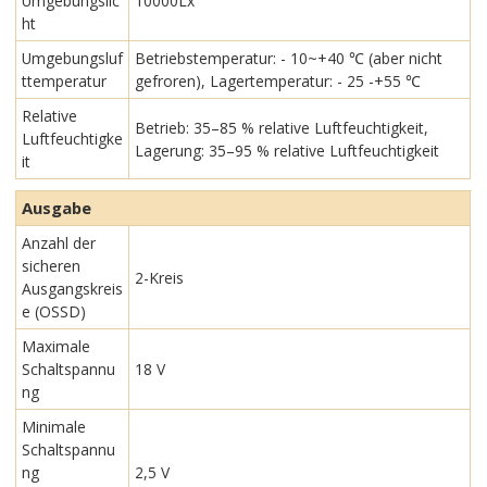
Umgebungslic
10000Lx
ht
Umgebungsluf
Betriebstemperatur: - 10~+40 ℃ (aber nicht
ttemperatur
gefroren), Lagertemperatur: - 25 -+55 ℃
Relative
Betrieb: 35–85 % relative Luftfeuchtigkeit,
Luftfeuchtigke
Lagerung: 35–95 % relative Luftfeuchtigkeit
it
Ausgabe
Anzahl der
sicheren
2-Kreis
Ausgangskreis
e (OSSD)
Maximale
Schaltspannu
18 V
ng
Minimale
Schaltspannu
ng
2,5 V