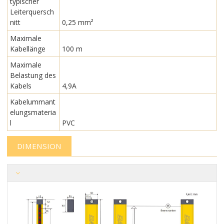
typischer
Leiterquersch
nitt
0,25 mm²
Maximale
Kabellänge
100 m
Maximale
Belastung des
Kabels
4,9A
Kabelummant
elungsmateria
l
PVC
DIMENSION