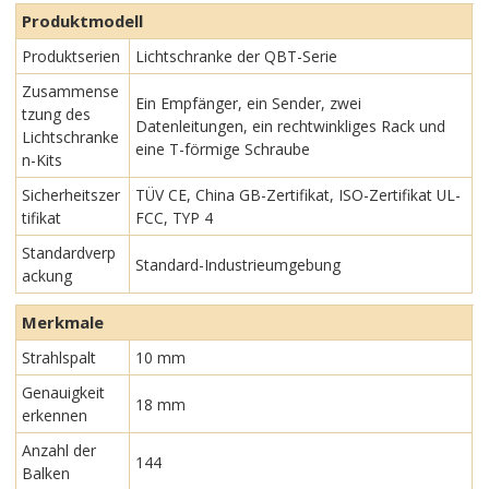
Produktmodell
Produktserien
Lichtschranke der QBT-Serie
Zusammense
Ein Empfänger, ein Sender, zwei
tzung des
Datenleitungen, ein rechtwinkliges Rack und
Lichtschranke
eine T-förmige Schraube
n-Kits
Sicherheitszer
TÜV CE, China GB-Zertifikat, ISO-Zertifikat UL-
tifikat
FCC, TYP 4
Standardverp
Standard-Industrieumgebung
ackung
Merkmale
Strahlspalt
10 mm
Genauigkeit
18 mm
erkennen
Anzahl der
144
Balken