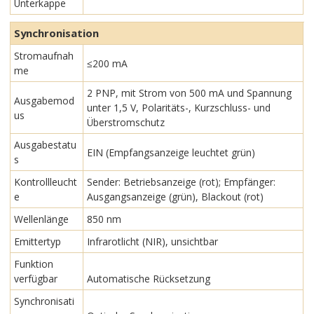
Unterkappe
Synchronisation
Stromaufnah
≤200 mA
me
2 PNP, mit Strom von 500 mA und Spannung
Ausgabemod
unter 1,5 V, Polaritäts-, Kurzschluss- und
us
Überstromschutz
Ausgabestatu
EIN (Empfangsanzeige leuchtet grün)
s
Kontrollleucht
Sender: Betriebsanzeige (rot); Empfänger:
e
Ausgangsanzeige (grün), Blackout (rot)
Wellenlänge
850 nm
Emittertyp
Infrarotlicht (NIR), unsichtbar
Funktion
verfügbar
Automatische Rücksetzung
Synchronisati