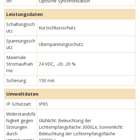
on
Optische Synchronisation
Leistungsdaten
Schaltungssch
Kurzschlussschutz
utz
Spannungssch
Überspannungsschutz
utz
Maximale
Stromaufnah
24 VDC, -20...20 %
me
Sicherung
150 mA
Umweltdaten
IP-Schutzart
IP65
Widerstandsfä
higkeit gegen
Glühlicht: Beleuchtung der
Störungen
Lichtempfangsfläche 3000Lx; Sonnenlicht:
durch
Beleuchtung der Lichtempfangsfläche