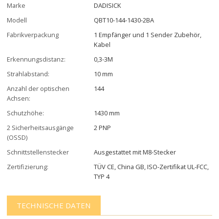
Marke
DADISICK
Modell
QBT10-144-1430-2BA
Fabrikverpackung
1 Empfänger und 1 Sender Zubehör,
Kabel
Erkennungsdistanz:
0,3-3M
Strahlabstand:
10 mm
Anzahl der optischen
144
Achsen:
Schutzhöhe:
1430 mm
2 Sicherheitsausgänge
2 PNP
(OSSD)
Schnittstellenstecker
Ausgestattet mit M8-Stecker
Zertifizierung:
TÜV CE, China GB, ISO-Zertifikat UL-FCC,
TYP 4
TECHNISCHE DATEN