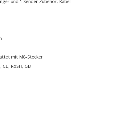
nger und 1 Sender Zubehör, Kabel
m
attet mit M8-Stecker
, CE, RoSH, GB