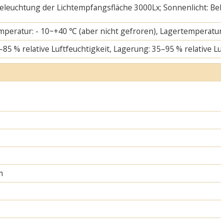
 Beleuchtung der Lichtempfangsfläche 3000Lx; Sonnenlicht: B
mperatur: - 10~+40 ℃ (aber nicht gefroren), Lagertemperatur
–85 % relative Luftfeuchtigkeit, Lagerung: 35–95 % relative L
m