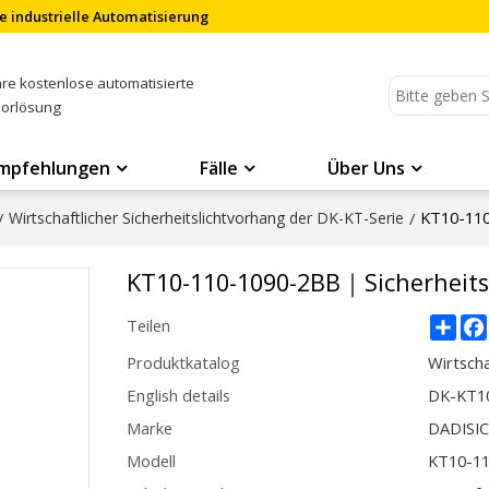
e industrielle Automatisierung
Ihre kostenlose automatisierte
sorlösung
mpfehlungen
Fälle
Über Uns
KT10-110
/
Wirtschaftlicher Sicherheitslichtvorhang der DK-KT-Serie
/
KT10-110-1090-2BB｜Sicherheit
Sha
Teilen
Produktkatalog
Wirtscha
English details
DK-KT10
Marke
DADISI
Modell
KT10-1