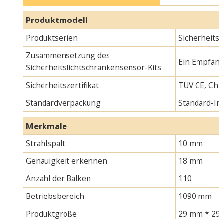
Produktmodell
Produktserien
Sicherheit
Zusammensetzung des
Ein Empfän
Sicherheitslichtschrankensensor-Kits
Sicherheitszertifikat
TÜV CE, Chi
Standardverpackung
Standard-
Merkmale
Strahlspalt
10 mm
Genauigkeit erkennen
18 mm
Anzahl der Balken
110
Betriebsbereich
1090 mm
Produktgröße
29 mm * 29