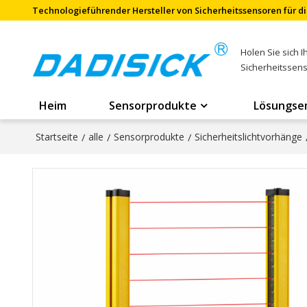
Technologieführender Hersteller von Sicherheitssensoren für di
Holen Sie sich 
Sicherheitssen
Heim
Sensorprodukte
Lösungse
Startseite
/
alle
/
Sensorprodukte
/
Sicherheitslichtvorhänge