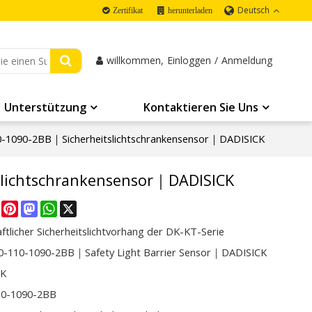
Deutsch
Zertifikat
herunterladen
willkommen,
Einloggen
/
Anmeldung
Unterstützung
Kontaktieren Sie Uns
-1090-2BB｜Sicherheitslichtschrankensensor｜DADISICK
slichtschrankensensor｜DADISICK
re
Facebook
Pinterest
Mastodon
WhatsApp
X
ftlicher Sicherheitslichtvorhang der DK-KT-Serie
-110-1090-2BB｜Safety Light Barrier Sensor｜DADISICK
CK
10-1090-2BB