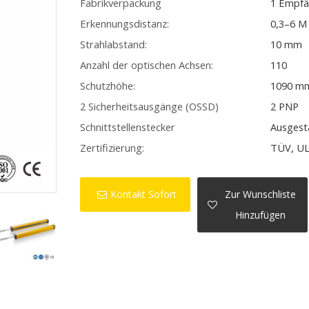
Fabrikverpackung
1 Empfä
Erkennungsdistanz:
0,3–6 M
Strahlabstand:
10 mm
Anzahl der optischen Achsen:
110
Schutzhöhe:
1090 m
2 Sicherheitsausgänge (OSSD)
2 PNP
Schnittstellenstecker
Ausgest
Zertifizierung:
TÜV, UL
Kontakt Sofort
Zur Wunschliste
Hinzufügen