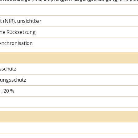
ht (NIR), unsichtbar
he Rücksetzung
ynchronisation
sschutz
ungsschutz
...20 %