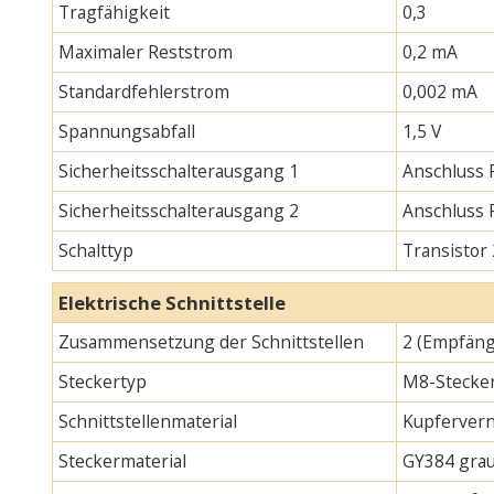
Tragfähigkeit
0,3
Maximaler Reststrom
0,2 mA
Standardfehlerstrom
0,002 mA
Spannungsabfall
1,5 V
Sicherheitsschalterausgang 1
Anschluss 
Sicherheitsschalterausgang 2
Anschluss
Schalttyp
Transistor
Elektrische Schnittstelle
Zusammensetzung der Schnittstellen
2 (Empfäng
Steckertyp
M8-Stecker
Schnittstellenmaterial
Kupfervern
Steckermaterial
GY384 gra