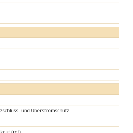
urzschluss- und Überstromschutz
kout (rot)