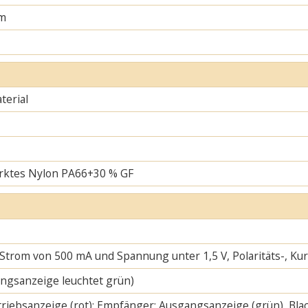
m
erial
rktes Nylon PA66+30 % GF
 Strom von 500 mA und Spannung unter 1,5 V, Polaritäts-, K
ngsanzeige leuchtet grün)
riebsanzeige (rot); Empfänger: Ausgangsanzeige (grün), Blac