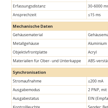
Erfassungsdistanz
30-6000 m
Ansprechzeit
≤15 ms
Mechanische Daten
Gehäusematerial
Gehäusemat
Metallgehäuse
Aluminium
Objektivfrontplatte
Acryl
Materialien für Ober- und Unterkappe
ABS-verstä
Synchronisation
Stromaufnahme
≤200 mA
Ausgabemodus
2 PNP, mit
Ausgabestatus
EIN (Empfa
Kontrollleuchte
Sender: Bet