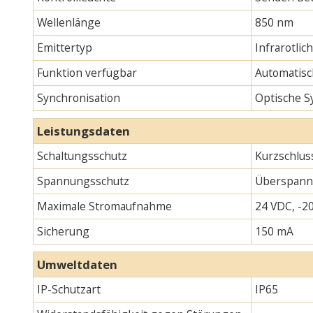
Wellenlänge
850 nm
Emittertyp
Infrarotlic
Funktion verfügbar
Automatisc
Synchronisation
Optische S
Leistungsdaten
Schaltungsschutz
Kurzschlus
Spannungsschutz
Überspann
Maximale Stromaufnahme
24 VDC, -20
Sicherung
150 mA
Umweltdaten
IP-Schutzart
IP65