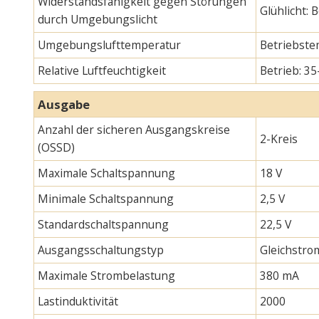
Widerstandsfähigkeit gegen Störungen
Glühlicht:
durch Umgebungslicht
Umgebungslufttemperatur
Betriebste
Relative Luftfeuchtigkeit
Betrieb: 35
Ausgabe
Anzahl der sicheren Ausgangskreise
2-Kreis
(OSSD)
Maximale Schaltspannung
18 V
Minimale Schaltspannung
2,5 V
Standardschaltspannung
22,5 V
Ausgangsschaltungstyp
Gleichstro
Maximale Strombelastung
380 mA
Lastinduktivität
2000