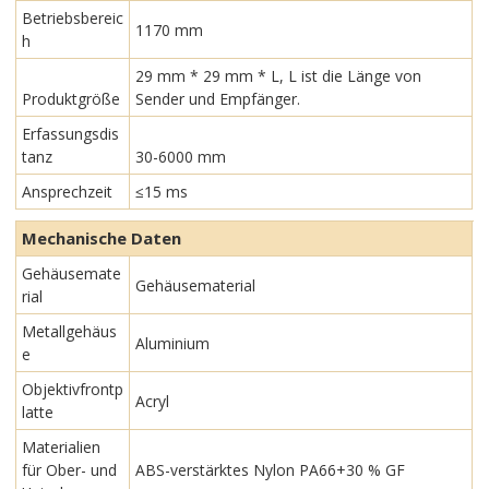
Betriebsbereic
1170 mm
h
29 mm * 29 mm * L, L ist die Länge von
Produktgröße
Sender und Empfänger.
Erfassungsdis
tanz
30-6000 mm
Ansprechzeit
≤15 ms
Mechanische Daten
Gehäusemate
Gehäusematerial
rial
Metallgehäus
Aluminium
e
Objektivfrontp
Acryl
latte
Materialien
für Ober- und
ABS-verstärktes Nylon PA66+30 % GF