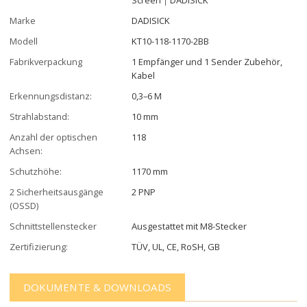
Marke
DADISICK
Modell
KT10-118-1170-2BB
Fabrikverpackung
1 Empfänger und 1 Sender Zubehör,
Kabel
Erkennungsdistanz:
0,3–6 M
Strahlabstand:
10 mm
Anzahl der optischen
118
Achsen:
Schutzhöhe:
1170 mm
2 Sicherheitsausgänge
2 PNP
(OSSD)
Schnittstellenstecker
Ausgestattet mit M8-Stecker
Zertifizierung:
TÜV, UL, CE, RoSH, GB
DOKUMENTE & DOWNLOADS