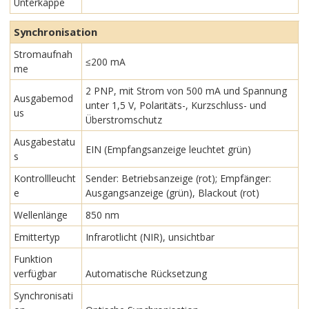
Unterkappe
Synchronisation
Stromaufnah
≤200 mA
me
2 PNP, mit Strom von 500 mA und Spannung
Ausgabemod
unter 1,5 V, Polaritäts-, Kurzschluss- und
us
Überstromschutz
Ausgabestatu
EIN (Empfangsanzeige leuchtet grün)
s
Kontrollleucht
Sender: Betriebsanzeige (rot); Empfänger:
e
Ausgangsanzeige (grün), Blackout (rot)
Wellenlänge
850 nm
Emittertyp
Infrarotlicht (NIR), unsichtbar
Funktion
verfügbar
Automatische Rücksetzung
Synchronisati