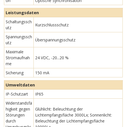
on
Optische Synchronisation
Leistungsdaten
Schaltungssch
Kurzschlussschutz
utz
Spannungssch
Überspannungsschutz
utz
Maximale
Stromaufnah
24 VDC, -20...20 %
me
Sicherung
150 mA
Umweltdaten
IP-Schutzart
IP65
Widerstandsfä
higkeit gegen
Glühlicht: Beleuchtung der
Störungen
Lichtempfangsfläche 3000Lx; Sonnenlicht:
durch
Beleuchtung der Lichtempfangsfläche
Umgebungslic
10000Lx