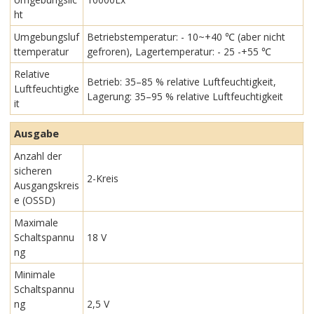
ht
Umgebungsluf
Betriebstemperatur: - 10~+40 ℃ (aber nicht
ttemperatur
gefroren), Lagertemperatur: - 25 -+55 ℃
Relative
Betrieb: 35–85 % relative Luftfeuchtigkeit,
Luftfeuchtigke
Lagerung: 35–95 % relative Luftfeuchtigkeit
it
Ausgabe
Anzahl der
sicheren
2-Kreis
Ausgangskreis
e (OSSD)
Maximale
Schaltspannu
18 V
ng
Minimale
Schaltspannu
ng
2,5 V