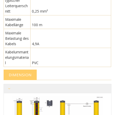
typischer
Leiterquersch
nitt
0,25 mm²
Maximale
Kabellänge
100 m
Maximale
Belastung des
Kabels
4,9A
Kabelummant
elungsmateria
l
PVC
DIMENSION