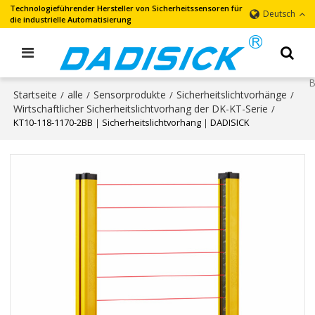
Technologieführender Hersteller von Sicherheitssensoren für
Deutsch
die industrielle Automatisierung
Startseite
alle
Sensorprodukte
Sicherheitslichtvorhänge
/
/
/
/
Wirtschaftlicher Sicherheitslichtvorhang der DK-KT-Serie
/
KT10-118-1170-2BB｜Sicherheitslichtvorhang｜DADISICK