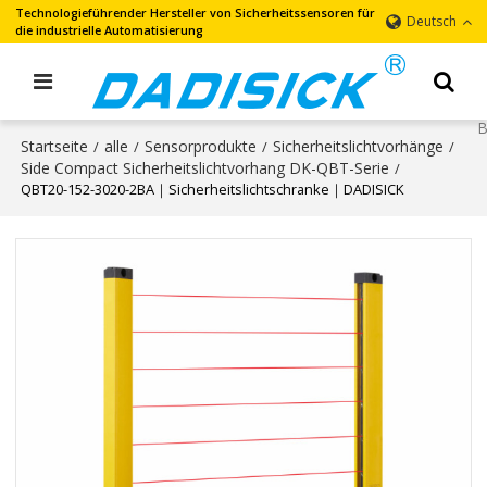
Technologieführender Hersteller von Sicherheitssensoren für
Deutsch
die industrielle Automatisierung
Startseite
alle
Sensorprodukte
Sicherheitslichtvorhänge
/
/
/
/
Side Compact Sicherheitslichtvorhang DK-QBT-Serie
/
QBT20-152-3020-2BA｜Sicherheitslichtschranke｜DADISICK