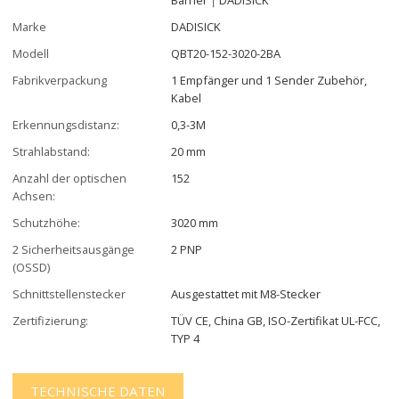
Marke
DADISICK
Modell
QBT20-152-3020-2BA
Fabrikverpackung
1 Empfänger und 1 Sender Zubehör,
Kabel
Erkennungsdistanz:
0,3-3M
Strahlabstand:
20 mm
Anzahl der optischen
152
Achsen:
Schutzhöhe:
3020 mm
2 Sicherheitsausgänge
2 PNP
(OSSD)
Schnittstellenstecker
Ausgestattet mit M8-Stecker
Zertifizierung:
TÜV CE, China GB, ISO-Zertifikat UL-FCC,
TYP 4
TECHNISCHE DATEN