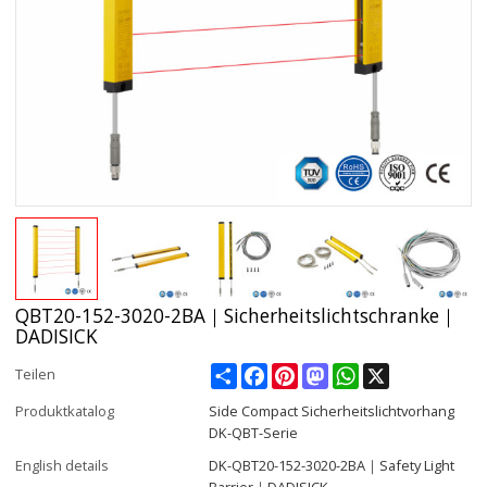
QBT20-152-3020-2BA｜Sicherheitslichtschranke｜
DADISICK
Share
Facebook
Pinterest
Mastodon
WhatsApp
X
Teilen
Produktkatalog
Side Compact Sicherheitslichtvorhang
DK-QBT-Serie
English details
DK-QBT20-152-3020-2BA｜Safety Light
Barrier｜DADISICK