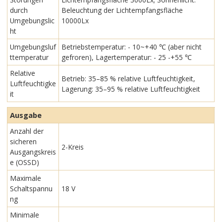
durch
Beleuchtung der Lichtempfangsfläche
Umgebungslic
10000Lx
ht
Umgebungsluf
Betriebstemperatur: - 10~+40 ℃ (aber nicht
ttemperatur
gefroren), Lagertemperatur: - 25 -+55 ℃
Relative
Betrieb: 35–85 % relative Luftfeuchtigkeit,
Luftfeuchtigke
Lagerung: 35–95 % relative Luftfeuchtigkeit
it
Ausgabe
Anzahl der
sicheren
2-Kreis
Ausgangskreis
e (OSSD)
Maximale
Schaltspannu
18 V
ng
Minimale