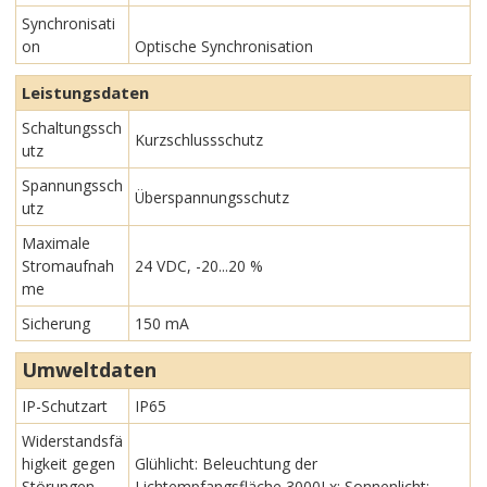
Synchronisati
on
Optische Synchronisation
Leistungsdaten
Schaltungssch
Kurzschlussschutz
utz
Spannungssch
Überspannungsschutz
utz
Maximale
Stromaufnah
24 VDC, -20...20 %
me
Sicherung
150 mA
Umweltdaten
IP-Schutzart
IP65
Widerstandsfä
higkeit gegen
Glühlicht: Beleuchtung der
Störungen
Lichtempfangsfläche 3000Lx; Sonnenlicht: