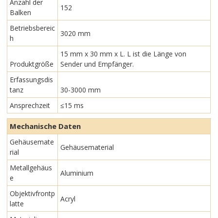
Anzahl der
152
Balken
Betriebsbereic
3020 mm
h
15 mm x 30 mm x L. L ist die Länge von
Produktgröße
Sender und Empfänger.
Erfassungsdis
tanz
30-3000 mm
Ansprechzeit
≤15 ms
Mechanische Daten
Gehäusemate
Gehäusematerial
rial
Metallgehäus
Aluminium
e
Objektivfrontp
Acryl
latte