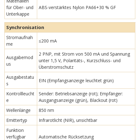
Materialien
für Ober- und
ABS-verstärktes Nylon PA66+30 % GF
Unterkappe
Synchronisation
Stromaufnah
≤200 mA
me
2 PNP, mit Strom von 500 mA und Spannung
Ausgabemod
unter 1,5 V, Polaritäts-, Kurzschluss- und
us
Überstromschutz
Ausgabestatu
EIN (Empfangsanzeige leuchtet grün)
s
Kontrollleucht
Sender: Betriebsanzeige (rot); Empfänger:
e
Ausgangsanzeige (grün), Blackout (rot)
Wellenlänge
850 nm
Emittertyp
Infrarotlicht (NIR), unsichtbar
Funktion
verfügbar
Automatische Rücksetzung