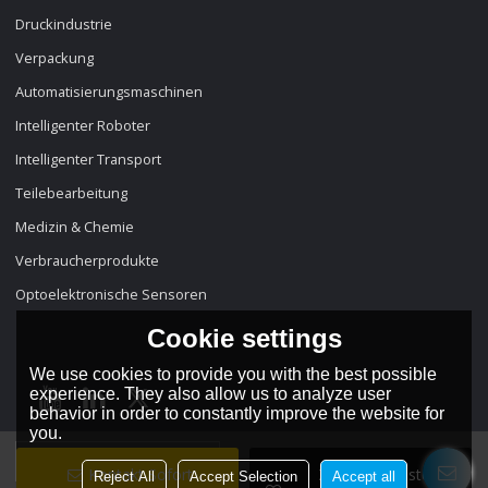
Druckindustrie
Verpackung
Automatisierungsmaschinen
Intelligenter Roboter
Intelligenter Transport
Teilebearbeitung
Medizin & Chemie
Verbraucherprodukte
Optoelektronische Sensoren
Cookie settings
We use cookies to provide you with the best possible
experience. They also allow us to analyze user
behavior in order to constantly improve the website for
you.
Sprache:
Deutsch
Kontakt Sofort
Zur Wunschliste
Reject All
Accept Selection
Accept all