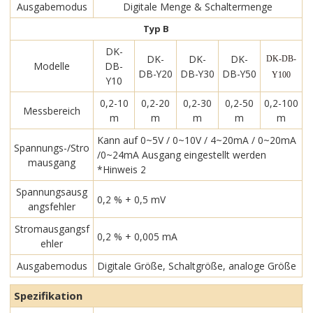
Ausgabemodus
Digitale Menge & Schaltermenge
Typ B
DK-
DK-
DK-
DK-
DK-DB-
Modelle
DB-
DB-Y20
DB-Y30
DB-Y50
Y100
Y10
0,2-10
0,2-20
0,2-30
0,2-50
0,2-100
Messbereich
m
m
m
m
m
Kann auf 0~5V / 0~10V / 4~20mA / 0~20mA
Spannungs-/Stro
/0~24mA Ausgang eingestellt werden
mausgang
*Hinweis 2
Spannungsausg
0,2 % + 0,5 mV
angsfehler
Stromausgangsf
0,2 % + 0,005 mA
ehler
Ausgabemodus
Digitale Größe, Schaltgröße, analoge Größe
Spezifikation