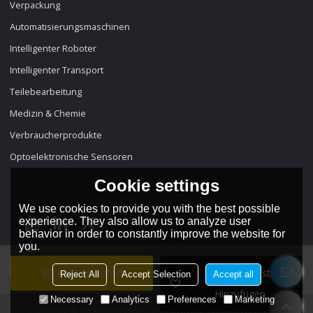
Verpackung
Automatisierungsmaschinen
Intelligenter Roboter
Intelligenter Transport
Teilebearbeitung
Medizin & Chemie
Verbraucherprodukte
Optoelektronische Sensoren
Cookie settings
We use cookies to provide you with the best possible
experience. They also allow us to analyze user
behavior in order to constantly improve the website for
you.
Sprache:
Deutsch
Kontakt Sofort
Zur Wunschliste
Reject All
Accept Selection
Accept all
Hinzufügen
Necessary
Analytics
Preferences
Marketing
Copyright © 2026
Dongguan Dadi Electronic Technology Co., Ltd