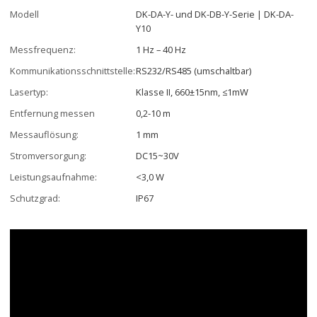
Modell
DK-DA-Y- und DK-DB-Y-Serie | DK-DA-
Y10
Messfrequenz:
1 Hz – 40 Hz
Kommunikationsschnittstelle:
RS232/RS485 (umschaltbar)
Lasertyp:
Klasse II, 660±15nm, ≤1mW
Entfernung messen
0,2-10 m
Messauflösung:
1 mm
Stromversorgung:
DC15~30V
Leistungsaufnahme:
<3,0 W
Schutzgrad:
IP67