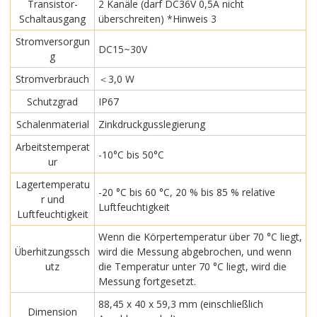
Transistor-
2 Kanäle (darf DC36V 0,5A nicht
Schaltausgang
überschreiten) *Hinweis 3
Stromversorgun
DC15~30V
g
Stromverbrauch
＜3,0 W
Schutzgrad
IP67
Schalenmaterial
Zinkdruckgusslegierung
Arbeitstemperat
-10°C bis 50°C
ur
Lagertemperatu
-20 °C bis 60 °C, 20 % bis 85 % relative
r und
Luftfeuchtigkeit
Luftfeuchtigkeit
Wenn die Körpertemperatur über 70 °C liegt,
Überhitzungssch
wird die Messung abgebrochen, und wenn
utz
die Temperatur unter 70 °C liegt, wird die
Messung fortgesetzt.
88,45 x 40 x 59,3 mm (einschließlich
Dimension