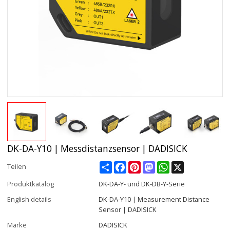
DK-DA-Y10 | Messdistanzsensor | DADISICK
Share
Facebook
Pinterest
Mastodon
WhatsApp
X
Teilen
Produktkatalog
DK-DA-Y- und DK-DB-Y-Serie
English details
DK-DA-Y10 | Measurement Distance
Sensor | DADISICK
Marke
DADISICK