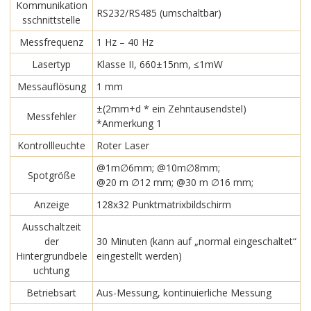
Kommunikation
RS232/RS485 (umschaltbar)
sschnittstelle
Messfrequenz
1 Hz – 40 Hz
Lasertyp
Klasse II, 660±15nm, ≤1mW
Messauflösung
1 mm
±(2mm+d * ein Zehntausendstel)
Messfehler
*Anmerkung 1
Kontrollleuchte
Roter Laser
@1m∅6mm; @10m∅8mm;
Spotgröße
@20 m ∅12 mm; @30 m ∅16 mm;
Anzeige
128x32 Punktmatrixbildschirm
Ausschaltzeit
der
30 Minuten (kann auf „normal eingeschaltet“
Hintergrundbele
eingestellt werden)
uchtung
Betriebsart
Aus-Messung, kontinuierliche Messung