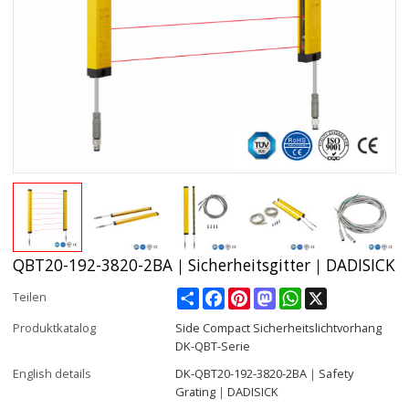
QBT20-192-3820-2BA｜Sicherheitsgitter｜DADISICK
Share
Facebook
Pinterest
Mastodon
WhatsApp
X
Teilen
Produktkatalog
Side Compact Sicherheitslichtvorhang
DK-QBT-Serie
English details
DK-QBT20-192-3820-2BA｜Safety
Grating｜DADISICK