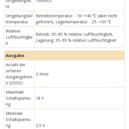
Umgebungslic
10000Lx
ht
Umgebungsluf
Betriebstemperatur: - 10~+40 ℃ (aber nicht
ttemperatur
gefroren), Lagertemperatur: - 25 -+55 ℃
Relative
Betrieb: 35–85 % relative Luftfeuchtigkeit,
Luftfeuchtigke
Lagerung: 35–95 % relative Luftfeuchtigkeit
it
Ausgabe
Anzahl der
sicheren
2-Kreis
Ausgangskreis
e (OSSD)
Maximale
Schaltspannu
18 V
ng
Minimale
Schaltspannu
ng
2,5 V