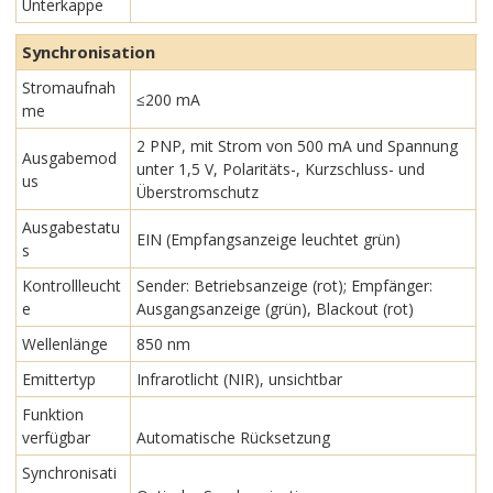
Unterkappe
Synchronisation
Stromaufnah
≤200 mA
me
2 PNP, mit Strom von 500 mA und Spannung
Ausgabemod
unter 1,5 V, Polaritäts-, Kurzschluss- und
us
Überstromschutz
Ausgabestatu
EIN (Empfangsanzeige leuchtet grün)
s
Kontrollleucht
Sender: Betriebsanzeige (rot); Empfänger:
e
Ausgangsanzeige (grün), Blackout (rot)
Wellenlänge
850 nm
Emittertyp
Infrarotlicht (NIR), unsichtbar
Funktion
verfügbar
Automatische Rücksetzung
Synchronisati