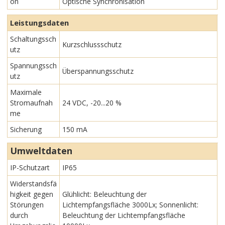
on
Optische Synchronisation
Leistungsdaten
Schaltungssch
Kurzschlussschutz
utz
Spannungssch
Überspannungsschutz
utz
Maximale
Stromaufnah
24 VDC, -20...20 %
me
Sicherung
150 mA
Umweltdaten
IP-Schutzart
IP65
Widerstandsfä
higkeit gegen
Glühlicht: Beleuchtung der
Störungen
Lichtempfangsfläche 3000Lx; Sonnenlicht:
durch
Beleuchtung der Lichtempfangsfläche