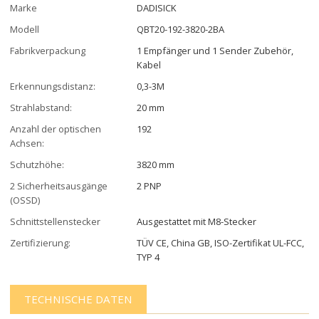
Marke
DADISICK
Modell
QBT20-192-3820-2BA
Fabrikverpackung
1 Empfänger und 1 Sender Zubehör,
Kabel
Erkennungsdistanz:
0,3-3M
Strahlabstand:
20 mm
Anzahl der optischen
192
Achsen:
Schutzhöhe:
3820 mm
2 Sicherheitsausgänge
2 PNP
(OSSD)
Schnittstellenstecker
Ausgestattet mit M8-Stecker
Zertifizierung:
TÜV CE, China GB, ISO-Zertifikat UL-FCC,
TYP 4
TECHNISCHE DATEN