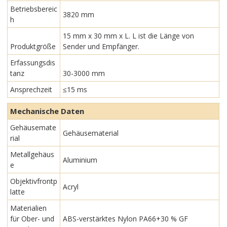
Betriebsbereic
3820 mm
h
15 mm x 30 mm x L. L ist die Länge von
Produktgröße
Sender und Empfänger.
Erfassungsdis
tanz
30-3000 mm
Ansprechzeit
≤15 ms
Mechanische Daten
Gehäusemate
Gehäusematerial
rial
Metallgehäus
Aluminium
e
Objektivfrontp
Acryl
latte
Materialien
für Ober- und
ABS-verstärktes Nylon PA66+30 % GF