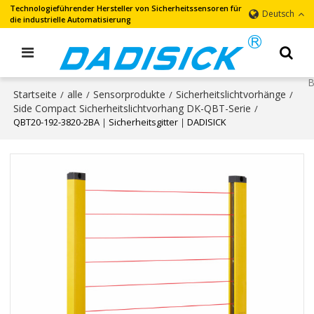
Technologieführender Hersteller von Sicherheitssensoren für
Deutsch
die industrielle Automatisierung
Startseite
alle
Sensorprodukte
Sicherheitslichtvorhänge
/
/
/
/
Side Compact Sicherheitslichtvorhang DK-QBT-Serie
/
QBT20-192-3820-2BA｜Sicherheitsgitter｜DADISICK