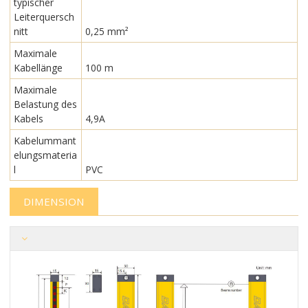
typischer
Leiterquersch
nitt
0,25 mm²
Maximale
Kabellänge
100 m
Maximale
Belastung des
Kabels
4,9A
Kabelummant
elungsmateria
l
PVC
DIMENSION