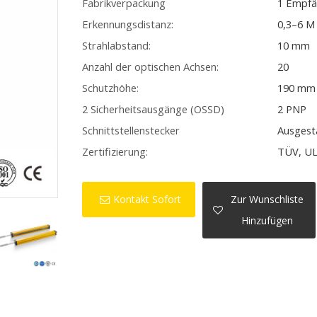
Fabrikverpackung
1 Empfä
Erkennungsdistanz:
0,3–6 M
Strahlabstand:
10 mm
Anzahl der optischen Achsen:
20
Schutzhöhe:
190 mm
2 Sicherheitsausgänge (OSSD)
2 PNP
Schnittstellenstecker
Ausgest
Zertifizierung:
TÜV, UL
Kontakt Sofort
Zur Wunschliste
Hinzufügen