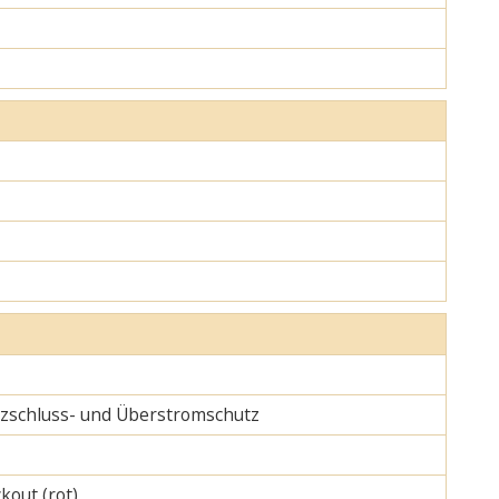
urzschluss- und Überstromschutz
kout (rot)