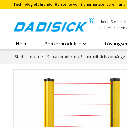
Technologieführender Hersteller von Sicherheitssensoren für di
Holen Sie sich 
Sicherheitssen
Heim
Sensorprodukte
Lösungse
Startseite
/
alle
/
Sensorprodukte
/
Sicherheitslichtvorhänge