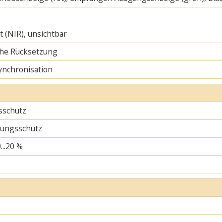
ht (NIR), unsichtbar
he Rücksetzung
ynchronisation
sschutz
ungsschutz
...20 %