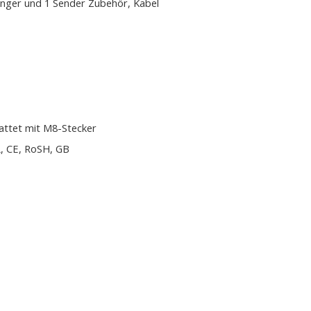
nger und 1 Sender Zubehör, Kabel
attet mit M8-Stecker
, CE, RoSH, GB