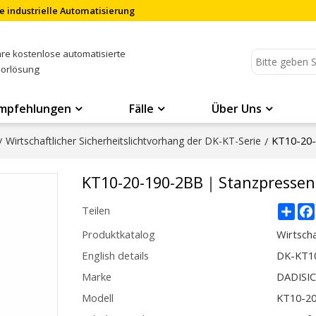
e industrielle Automatisierung
Ihre kostenlose automatisierte
sorlösung
mpfehlungen
Fälle
Über Uns
KT10-20
/
Wirtschaftlicher Sicherheitslichtvorhang der DK-KT-Serie
/
KT10-20-190-2BB｜Stanzpresse
Sha
Teilen
Produktkatalog
Wirtscha
English details
DK-KT1
Marke
DADISI
Modell
KT10-2