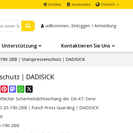
Deutsch
Zertifikat
herunterladen
willkommen,
Einloggen
/
Anmeldung
Unterstützung
Kontaktieren Sie Uns
-190-2BB｜Stanzpressenschutz｜DADISICK
nschutz｜DADISICK
re
Facebook
Pinterest
Mastodon
WhatsApp
X
ftlicher Sicherheitslichtvorhang der DK-KT-Serie
0-20-190-2BB｜Punch Press Guarding｜DADISICK
CK
0-190-2BB