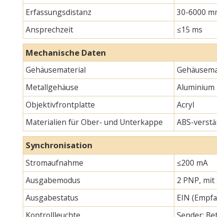
Erfassungsdistanz
30-6000 m
Ansprechzeit
≤15 ms
Mechanische Daten
Gehäusematerial
Gehäusemat
Metallgehäuse
Aluminium
Objektivfrontplatte
Acryl
Materialien für Ober- und Unterkappe
ABS-verstä
Synchronisation
Stromaufnahme
≤200 mA
Ausgabemodus
2 PNP, mit
Ausgabestatus
EIN (Empfa
Kontrollleuchte
Sender: Bet