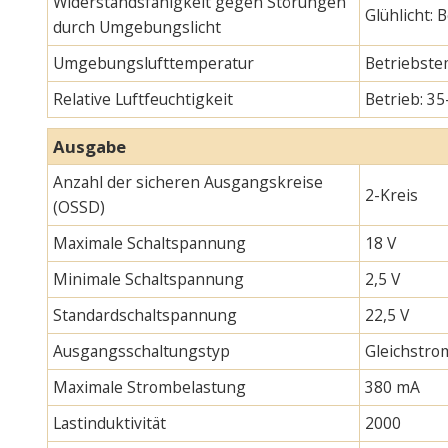
Widerstandsfähigkeit gegen Störungen
Glühlicht:
durch Umgebungslicht
Umgebungslufttemperatur
Betriebste
Relative Luftfeuchtigkeit
Betrieb: 35
Ausgabe
Anzahl der sicheren Ausgangskreise
2-Kreis
(OSSD)
Maximale Schaltspannung
18 V
Minimale Schaltspannung
2,5 V
Standardschaltspannung
22,5 V
Ausgangsschaltungstyp
Gleichstro
Maximale Strombelastung
380 mA
Lastinduktivität
2000