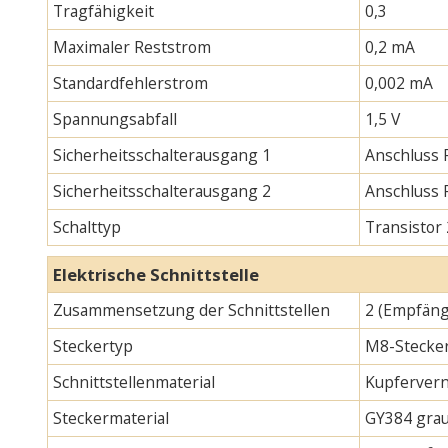
Tragfähigkeit
0,3
Maximaler Reststrom
0,2 mA
Standardfehlerstrom
0,002 mA
Spannungsabfall
1,5 V
Sicherheitsschalterausgang 1
Anschluss 
Sicherheitsschalterausgang 2
Anschluss
Schalttyp
Transistor
Elektrische Schnittstelle
Zusammensetzung der Schnittstellen
2 (Empfäng
Steckertyp
M8-Stecker
Schnittstellenmaterial
Kupfervern
Steckermaterial
GY384 gra