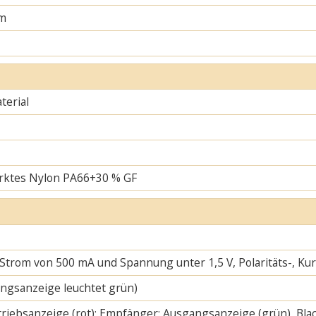
m
erial
rktes Nylon PA66+30 % GF
 Strom von 500 mA und Spannung unter 1,5 V, Polaritäts-, K
ngsanzeige leuchtet grün)
riebsanzeige (rot); Empfänger: Ausgangsanzeige (grün), Blac