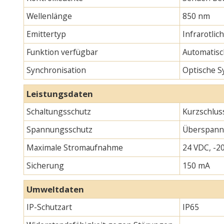
Wellenlänge
850 nm
Emittertyp
Infrarotlic
Funktion verfügbar
Automatisc
Synchronisation
Optische S
Leistungsdaten
Schaltungsschutz
Kurzschlus
Spannungsschutz
Überspann
Maximale Stromaufnahme
24 VDC, -20
Sicherung
150 mA
Umweltdaten
IP-Schutzart
IP65