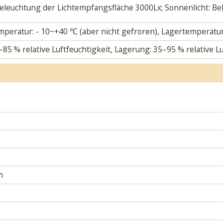
 Beleuchtung der Lichtempfangsfläche 3000Lx; Sonnenlicht: B
mperatur: - 10~+40 ℃ (aber nicht gefroren), Lagertemperatur
–85 % relative Luftfeuchtigkeit, Lagerung: 35–95 % relative L
m