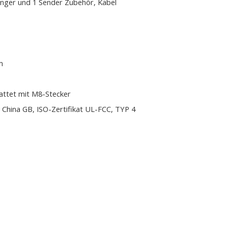
nger und 1 Sender Zubehör, Kabel
m
attet mit M8-Stecker
 China GB, ISO-Zertifikat UL-FCC, TYP 4