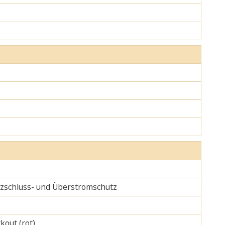
urzschluss- und Überstromschutz
kout (rot)