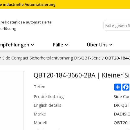
e industrielle Automatisierung
Ihre kostenlose automatisierte
sorlösung
mpfehlungen
Fälle
Über Uns
QBT20-184-3
/
Side Compact Sicherheitslichtvorhang DK-QBT-Serie
/
QBT20-184-3660-2BA｜Kleiner Si
Sha
Teilen
Produktkatalog
Side Co
English details
DK-QBT2
Marke
DADISI
Modell
QBT20-