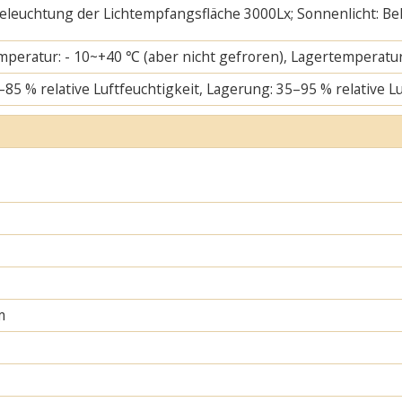
 Beleuchtung der Lichtempfangsfläche 3000Lx; Sonnenlicht: B
mperatur: - 10~+40 ℃ (aber nicht gefroren), Lagertemperatur
–85 % relative Luftfeuchtigkeit, Lagerung: 35–95 % relative L
m