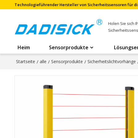
Technologieführender Hersteller von Sicherheitssensoren für di
Holen Sie sich 
Sicherheitssen
Heim
Sensorprodukte
Lösungse
Startseite
/
alle
/
Sensorprodukte
/
Sicherheitslichtvorhänge