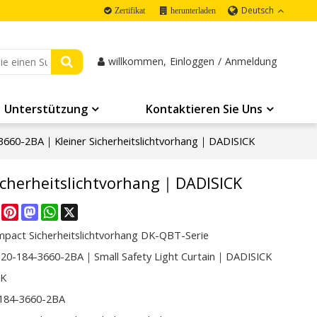
Deutsch
Zertifikat
herunterladen
willkommen,
Einloggen
/
Anmeldung
Unterstützung
Kontaktieren Sie Uns
660-2BA｜Kleiner Sicherheitslichtvorhang｜DADISICK
cherheitslichtvorhang｜DADISICK
re
Facebook
Pinterest
Mastodon
WhatsApp
X
mpact Sicherheitslichtvorhang DK-QBT-Serie
0-184-3660-2BA｜Small Safety Light Curtain｜DADISICK
CK
184-3660-2BA