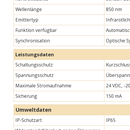
Wellenlänge
850 nm
Emittertyp
Infrarotlic
Funktion verfügbar
Automatisc
Synchronisation
Optische S
Leistungsdaten
Schaltungsschutz
Kurzschlus
Spannungsschutz
Überspann
Maximale Stromaufnahme
24 VDC, -20
Sicherung
150 mA
Umweltdaten
IP-Schutzart
IP65