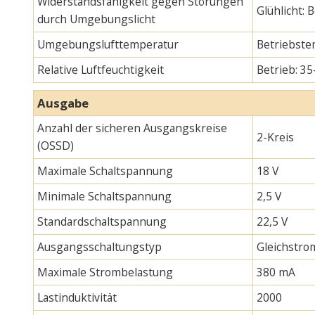
Widerstandsfähigkeit gegen Störungen
Glühlicht:
durch Umgebungslicht
Umgebungslufttemperatur
Betriebste
Relative Luftfeuchtigkeit
Betrieb: 35
Ausgabe
Anzahl der sicheren Ausgangskreise
2-Kreis
(OSSD)
Maximale Schaltspannung
18 V
Minimale Schaltspannung
2,5 V
Standardschaltspannung
22,5 V
Ausgangsschaltungstyp
Gleichstro
Maximale Strombelastung
380 mA
Lastinduktivität
2000