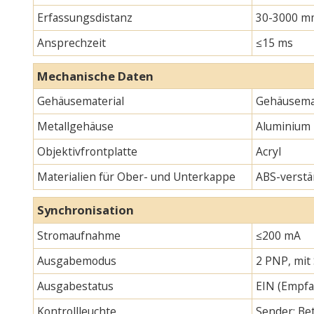
Erfassungsdistanz
30-3000 m
Ansprechzeit
≤15 ms
Mechanische Daten
Gehäusematerial
Gehäusemat
Metallgehäuse
Aluminium
Objektivfrontplatte
Acryl
Materialien für Ober- und Unterkappe
ABS-verstä
Synchronisation
Stromaufnahme
≤200 mA
Ausgabemodus
2 PNP, mit
Ausgabestatus
EIN (Empfa
Kontrollleuchte
Sender: Bet