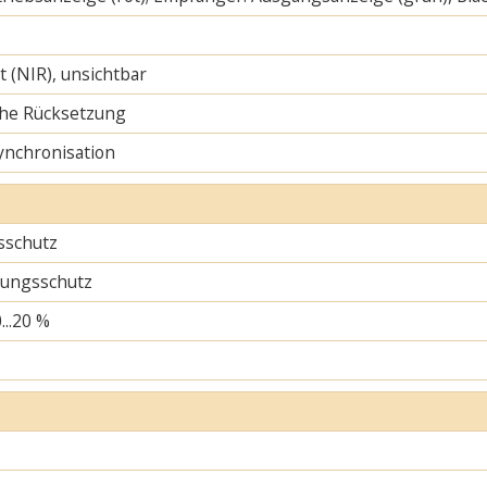
ht (NIR), unsichtbar
he Rücksetzung
ynchronisation
sschutz
ungsschutz
...20 %