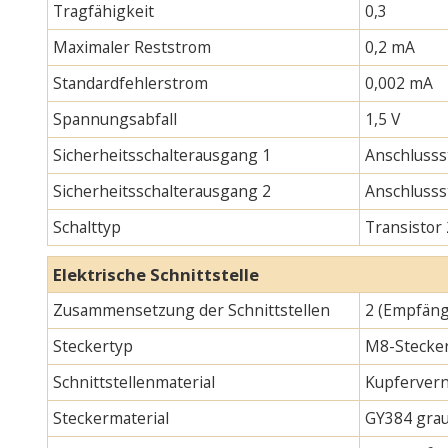
Tragfähigkeit
0,3
Maximaler Reststrom
0,2 mA
Standardfehlerstrom
0,002 mA
Spannungsabfall
1,5 V
Sicherheitsschalterausgang 1
Anschlusss
Sicherheitsschalterausgang 2
Anschlusss
Schalttyp
Transistor
Elektrische Schnittstelle
Zusammensetzung der Schnittstellen
2 (Empfäng
Steckertyp
M8-Stecker
Schnittstellenmaterial
Kupfervern
Steckermaterial
GY384 gra