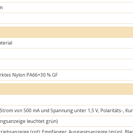
m
erial
rktes Nylon PA66+30 % GF
 Strom von 500 mA und Spannung unter 1,5 V, Polaritäts-, K
ngsanzeige leuchtet grün)
riebsanzeige (rot); Empfänger: Ausgangsanzeige (grün), Blac