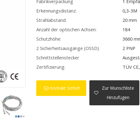
Fabrikverpackung
1 Empfä
Erkennungsdistanz:
0,3-3M
Strahlabstand:
20 mm
Anzahl der optischen Achsen:
184
Schutzhöhe:
3660 m
2 Sicherheitsausgänge (OSSD)
2 PNP
Schnittstellenstecker
Ausgest
Zertifizierung:
TÜV CE,
Kontakt Sofort
Zur Wunschliste
Hinzufügen