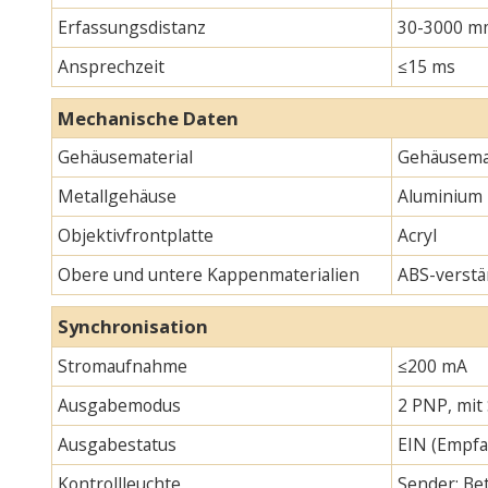
Erfassungsdistanz
30-3000 m
Ansprechzeit
≤15 ms
Mechanische Daten
Gehäusematerial
Gehäusemat
Metallgehäuse
Aluminium
Objektivfrontplatte
Acryl
Obere und untere Kappenmaterialien
ABS-verstä
Synchronisation
Stromaufnahme
≤200 mA
Ausgabemodus
2 PNP, mit
Ausgabestatus
EIN (Empfa
Kontrollleuchte
Sender: Bet