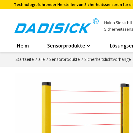
Technologieführender Hersteller von Sicherheitssensoren für di
Holen Sie sich 
Sicherheitssen
Heim
Sensorprodukte
Lösungse
Startseite
/
alle
/
Sensorprodukte
/
Sicherheitslichtvorhänge