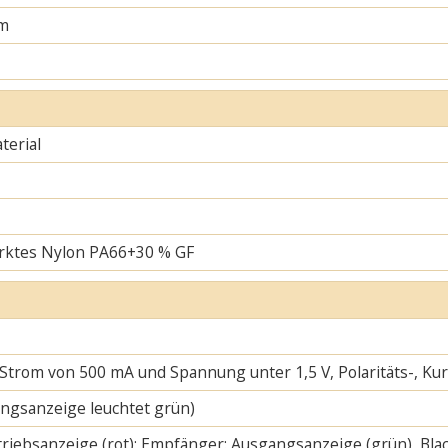
m
erial
rktes Nylon PA66+30 % GF
 Strom von 500 mA und Spannung unter 1,5 V, Polaritäts-, K
ngsanzeige leuchtet grün)
riebsanzeige (rot); Empfänger: Ausgangsanzeige (grün), Blac