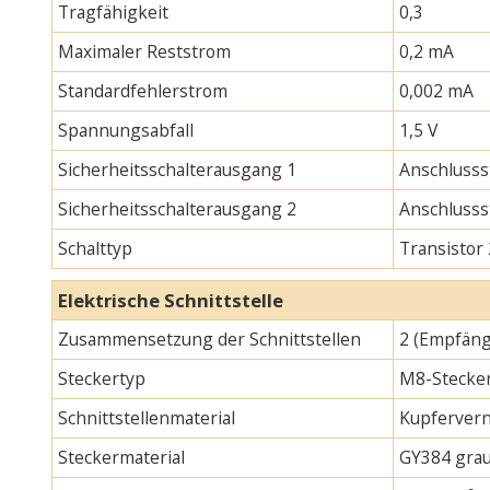
Tragfähigkeit
0,3
Maximaler Reststrom
0,2 mA
Standardfehlerstrom
0,002 mA
Spannungsabfall
1,5 V
Sicherheitsschalterausgang 1
Anschlusss
Sicherheitsschalterausgang 2
Anschlusss
Schalttyp
Transistor
Elektrische Schnittstelle
Zusammensetzung der Schnittstellen
2 (Empfäng
Steckertyp
M8-Stecker
Schnittstellenmaterial
Kupfervern
Steckermaterial
GY384 gra