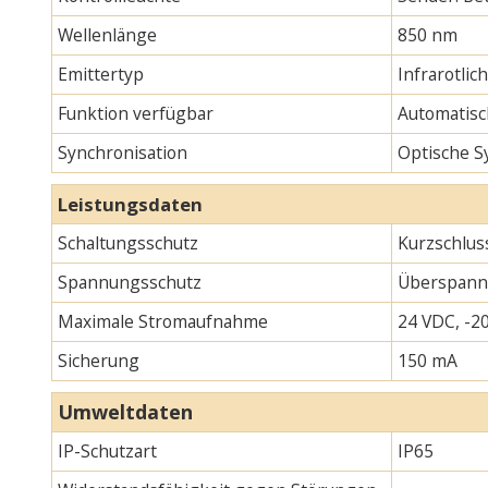
Wellenlänge
850 nm
Emittertyp
Infrarotlic
Funktion verfügbar
Automatisc
Synchronisation
Optische S
Leistungsdaten
Schaltungsschutz
Kurzschlus
Spannungsschutz
Überspann
Maximale Stromaufnahme
24 VDC, -20
Sicherung
150 mA
Umweltdaten
IP-Schutzart
IP65