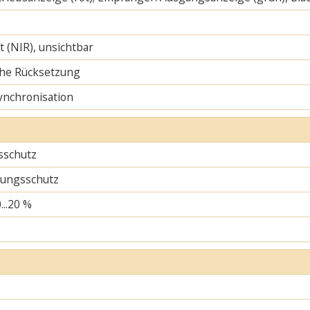
ht (NIR), unsichtbar
he Rücksetzung
ynchronisation
sschutz
ungsschutz
...20 %