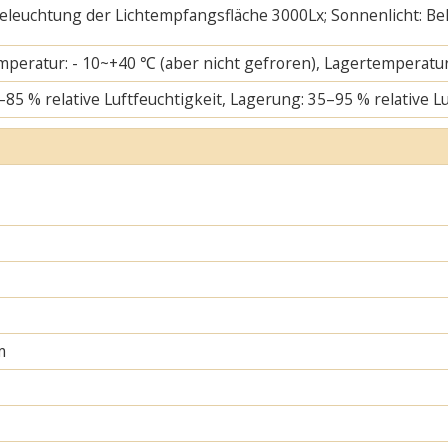
 Beleuchtung der Lichtempfangsfläche 3000Lx; Sonnenlicht: B
mperatur: - 10~+40 ℃ (aber nicht gefroren), Lagertemperatur
–85 % relative Luftfeuchtigkeit, Lagerung: 35–95 % relative L
m