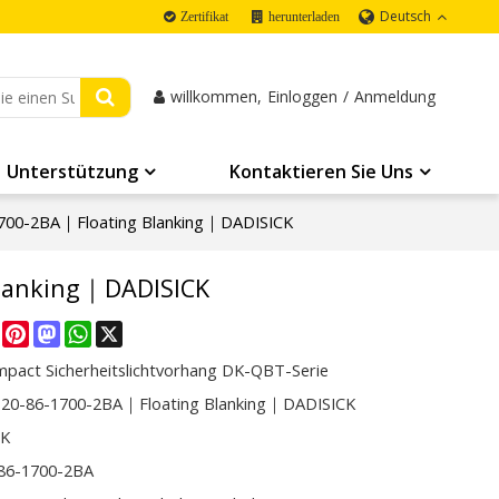
Deutsch
Zertifikat
herunterladen
willkommen,
Einloggen
/
Anmeldung
Unterstützung
Kontaktieren Sie Uns
700-2BA｜Floating Blanking｜DADISICK
lanking｜DADISICK
re
Facebook
Pinterest
Mastodon
WhatsApp
X
mpact Sicherheitslichtvorhang DK-QBT-Serie
20-86-1700-2BA｜Floating Blanking｜DADISICK
CK
86-1700-2BA