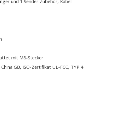
nger und 1 Sender Zubehör, Kabel
m
attet mit M8-Stecker
 China GB, ISO-Zertifikat UL-FCC, TYP 4