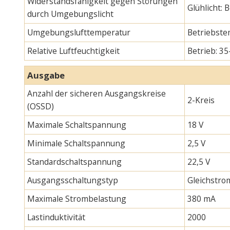
Widerstandsfähigkeit gegen Störungen
Glühlicht:
durch Umgebungslicht
Umgebungslufttemperatur
Betriebste
Relative Luftfeuchtigkeit
Betrieb: 35
Ausgabe
Anzahl der sicheren Ausgangskreise
2-Kreis
(OSSD)
Maximale Schaltspannung
18 V
Minimale Schaltspannung
2,5 V
Standardschaltspannung
22,5 V
Ausgangsschaltungstyp
Gleichstro
Maximale Strombelastung
380 mA
Lastinduktivität
2000