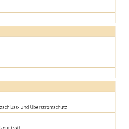
urzschluss- und Überstromschutz
kout (rot)