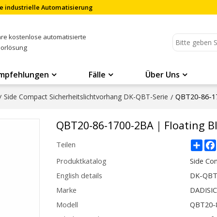
e industrielle Automatisierung
Ihre kostenlose automatisierte
sorlösung
mpfehlungen
Fälle
Über Uns
QBT20-86-1
/
Side Compact Sicherheitslichtvorhang DK-QBT-Serie
/
QBT20-86-1700-2BA｜Floating B
Sha
Teilen
Produktkatalog
Side Co
English details
DK-QBT
Marke
DADISI
Modell
QBT20-