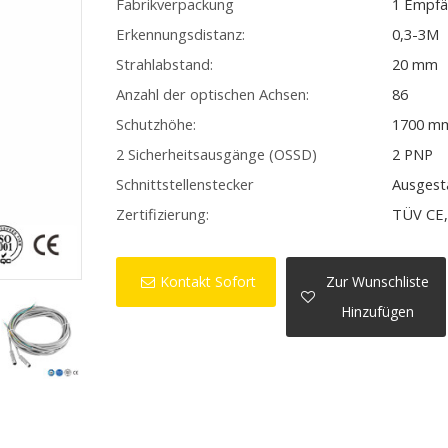
Fabrikverpackung
1 Empfä
Erkennungsdistanz:
0,3-3M
Strahlabstand:
20 mm
Anzahl der optischen Achsen:
86
Schutzhöhe:
1700 m
2 Sicherheitsausgänge (OSSD)
2 PNP
Schnittstellenstecker
Ausgest
Zertifizierung:
TÜV CE,
Kontakt Sofort
Zur Wunschliste
Hinzufügen