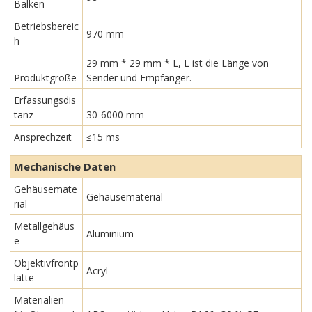
Balken
Betriebsbereic
970 mm
h
29 mm * 29 mm * L, L ist die Länge von
Produktgröße
Sender und Empfänger.
Erfassungsdis
tanz
30-6000 mm
Ansprechzeit
≤15 ms
Mechanische Daten
Gehäusemate
Gehäusematerial
rial
Metallgehäus
Aluminium
e
Objektivfrontp
Acryl
latte
Materialien