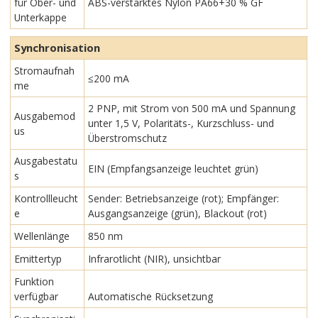
für Ober- und
ABS-verstärktes Nylon PA66+30 % GF
Unterkappe
Synchronisation
Stromaufnah
≤200 mA
me
2 PNP, mit Strom von 500 mA und Spannung
Ausgabemod
unter 1,5 V, Polaritäts-, Kurzschluss- und
us
Überstromschutz
Ausgabestatu
EIN (Empfangsanzeige leuchtet grün)
s
Kontrollleucht
Sender: Betriebsanzeige (rot); Empfänger:
e
Ausgangsanzeige (grün), Blackout (rot)
Wellenlänge
850 nm
Emittertyp
Infrarotlicht (NIR), unsichtbar
Funktion
verfügbar
Automatische Rücksetzung