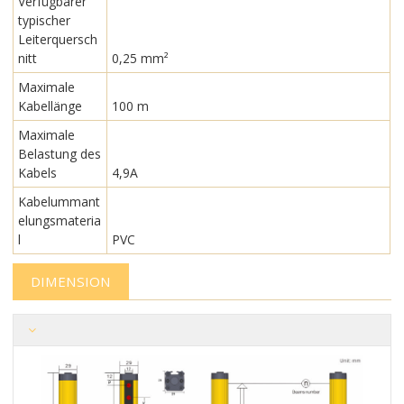
Verfügbarer
typischer
Leiterquersch
nitt
0,25 mm²
Maximale
Kabellänge
100 m
Maximale
Belastung des
Kabels
4,9A
Kabelummant
elungsmateria
l
PVC
DIMENSION