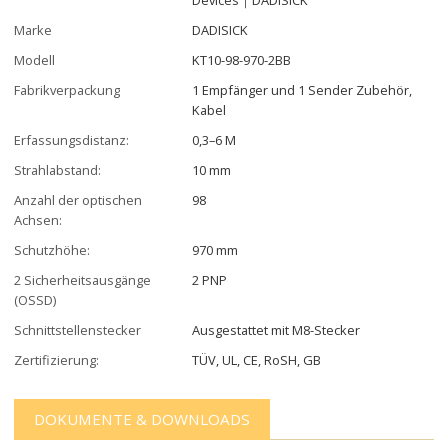
Marke
DADISICK
Modell
KT10-98-970-2BB
Fabrikverpackung
1 Empfänger und 1 Sender Zubehör,
Kabel
Erfassungsdistanz:
0,3–6 M
Strahlabstand:
10 mm
Anzahl der optischen
98
Achsen:
Schutzhöhe:
970 mm
2 Sicherheitsausgänge
2 PNP
(OSSD)
Schnittstellenstecker
Ausgestattet mit M8-Stecker
Zertifizierung:
TÜV, UL, CE, RoSH, GB
DOKUMENTE & DOWNLOADS