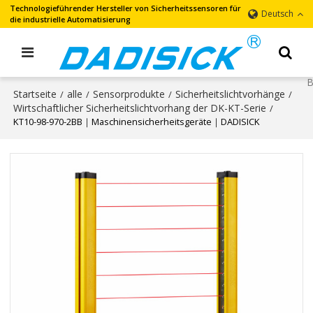
Technologieführender Hersteller von Sicherheitssensoren für
Deutsch
die industrielle Automatisierung
Startseite
alle
Sensorprodukte
Sicherheitslichtvorhänge
/
/
/
/
Wirtschaftlicher Sicherheitslichtvorhang der DK-KT-Serie
/
KT10-98-970-2BB｜Maschinensicherheitsgeräte｜DADISICK