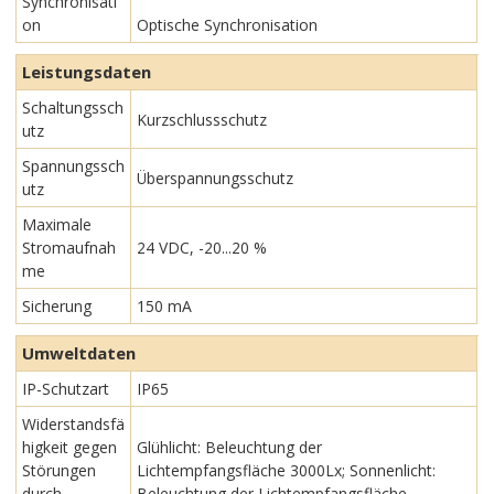
Synchronisati
on
Optische Synchronisation
Leistungsdaten
Schaltungssch
Kurzschlussschutz
utz
Spannungssch
Überspannungsschutz
utz
Maximale
Stromaufnah
24 VDC, -20...20 %
me
Sicherung
150 mA
Umweltdaten
IP-Schutzart
IP65
Widerstandsfä
higkeit gegen
Glühlicht: Beleuchtung der
Störungen
Lichtempfangsfläche 3000Lx; Sonnenlicht:
durch
Beleuchtung der Lichtempfangsfläche