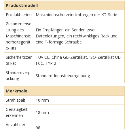
Produktmodell
Produktserien
Maschinenschutzeinrichtungen der KT-Serie
Zusammense
tzung des
Ein Empfänger, ein Sender, zwei
Maschinensic
Datenleitungen, ein rechtwinkliges Rack und
herheitsgerät
eine T-förmige Schraube
e-Kits
Sicherheitszer
TÜV CE, China GB-Zertifikat, ISO-Zertifikat UL-
tifikat
FCC, TYP 2
Standardverp
Standard-Industrieumgebung
ackung
Merkmale
Strahlspalt
10 mm
Genauigkeit
18 mm
erkennen
Anzahl der
98