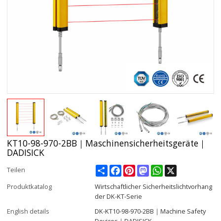
KT10-98-970-2BB｜Maschinensicherheitsgeräte｜
DADISICK
Share
Facebook
Pinterest
Mastodon
WhatsApp
X
Teilen
Produktkatalog
Wirtschaftlicher Sicherheitslichtvorhang
der DK-KT-Serie
English details
DK-KT10-98-970-2BB｜Machine Safety
Devices｜DADISICK