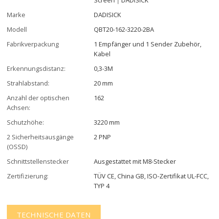
Marke
DADISICK
Modell
QBT20-162-3220-2BA
Fabrikverpackung
1 Empfänger und 1 Sender Zubehör,
Kabel
Erkennungsdistanz:
0,3-3M
Strahlabstand:
20 mm
Anzahl der optischen
162
Achsen:
Schutzhöhe:
3220 mm
2 Sicherheitsausgänge
2 PNP
(OSSD)
Schnittstellenstecker
Ausgestattet mit M8-Stecker
Zertifizierung:
TÜV CE, China GB, ISO-Zertifikat UL-FCC,
TYP 4
TECHNISCHE DATEN