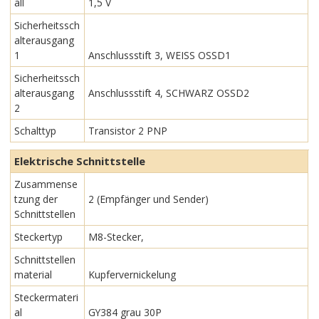
all
1,5 V
Sicherheitssch
alterausgang
1
Anschlussstift 3, WEISS OSSD1
Sicherheitssch
alterausgang
Anschlussstift 4, SCHWARZ OSSD2
2
Schalttyp
Transistor 2 PNP
Elektrische Schnittstelle
Zusammense
tzung der
2 (Empfänger und Sender)
Schnittstellen
Steckertyp
M8-Stecker,
Schnittstellen
material
Kupfervernickelung
Steckermateri
al
GY384 grau 30P