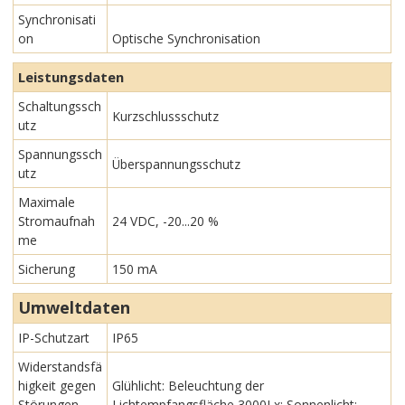
Synchronisati
on
Optische Synchronisation
Leistungsdaten
Schaltungssch
Kurzschlussschutz
utz
Spannungssch
Überspannungsschutz
utz
Maximale
Stromaufnah
24 VDC, -20...20 %
me
Sicherung
150 mA
Umweltdaten
IP-Schutzart
IP65
Widerstandsfä
higkeit gegen
Glühlicht: Beleuchtung der
Störungen
Lichtempfangsfläche 3000Lx; Sonnenlicht: