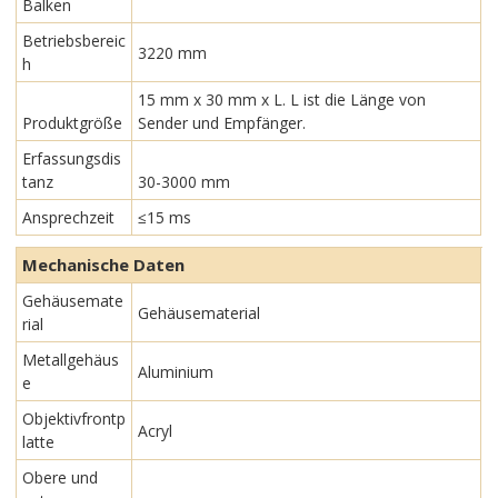
Balken
Betriebsbereic
3220 mm
h
15 mm x 30 mm x L. L ist die Länge von
Produktgröße
Sender und Empfänger.
Erfassungsdis
tanz
30-3000 mm
Ansprechzeit
≤15 ms
Mechanische Daten
Gehäusemate
Gehäusematerial
rial
Metallgehäus
Aluminium
e
Objektivfrontp
Acryl
latte
Obere und