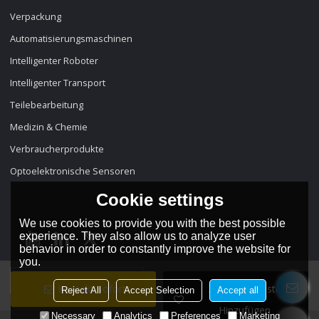
Verpackung
Automatisierungsmaschinen
Intelligenter Roboter
Intelligenter Transport
Teilebearbeitung
Medizin & Chemie
Verbraucherprodukte
Optoelektronische Sensoren
Cookie settings
We use cookies to provide you with the best possible
experience. They also allow us to analyze user
behavior in order to constantly improve the website for
you.
Sprache:
Deutsch
Kontakt Sofort
Zur Wunschliste
Reject All
Accept Selection
Accept all
Hinzufügen
Necessary
Analytics
Preferences
Marketing