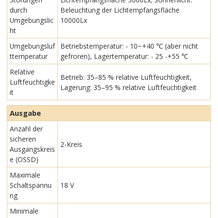
durch
Beleuchtung der Lichtempfangsfläche
Umgebungslic
10000Lx
ht
Umgebungsluf
Betriebstemperatur: - 10~+40 ℃ (aber nicht
ttemperatur
gefroren), Lagertemperatur: - 25 -+55 ℃
Relative
Betrieb: 35–85 % relative Luftfeuchtigkeit,
Luftfeuchtigke
Lagerung: 35–95 % relative Luftfeuchtigkeit
it
Ausgabe
Anzahl der
sicheren
2-Kreis
Ausgangskreis
e (OSSD)
Maximale
Schaltspannu
18 V
ng
Minimale