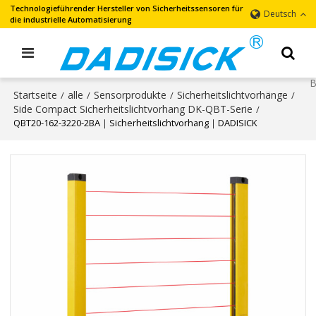
Technologieführender Hersteller von Sicherheitssensoren für
Deutsch
die industrielle Automatisierung
Startseite
alle
Sensorprodukte
Sicherheitslichtvorhänge
/
/
/
/
Side Compact Sicherheitslichtvorhang DK-QBT-Serie
/
QBT20-162-3220-2BA｜Sicherheitslichtvorhang｜DADISICK