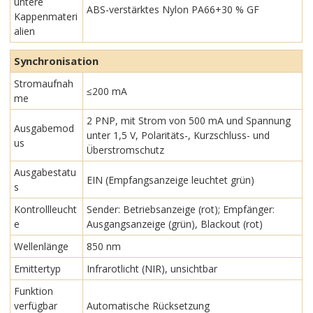
untere
ABS-verstärktes Nylon PA66+30 % GF
Kappenmateri
alien
Synchronisation
Stromaufnah
≤200 mA
me
2 PNP, mit Strom von 500 mA und Spannung
Ausgabemod
unter 1,5 V, Polaritäts-, Kurzschluss- und
us
Überstromschutz
Ausgabestatu
EIN (Empfangsanzeige leuchtet grün)
s
Kontrollleucht
Sender: Betriebsanzeige (rot); Empfänger:
e
Ausgangsanzeige (grün), Blackout (rot)
Wellenlänge
850 nm
Emittertyp
Infrarotlicht (NIR), unsichtbar
Funktion
verfügbar
Automatische Rücksetzung