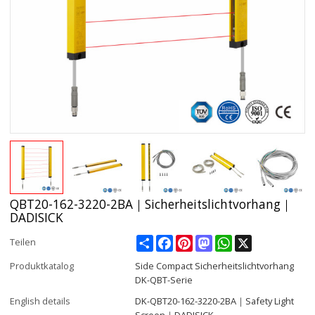
QBT20-162-3220-2BA｜Sicherheitslichtvorhang｜
DADISICK
Share
Facebook
Pinterest
Mastodon
WhatsApp
X
Teilen
Produktkatalog
Side Compact Sicherheitslichtvorhang
DK-QBT-Serie
English details
DK-QBT20-162-3220-2BA｜Safety Light
Screen｜DADISICK