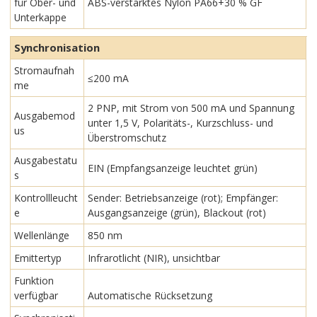
für Ober- und
ABS-verstärktes Nylon PA66+30 % GF
Unterkappe
Synchronisation
Stromaufnah
≤200 mA
me
2 PNP, mit Strom von 500 mA und Spannung
Ausgabemod
unter 1,5 V, Polaritäts-, Kurzschluss- und
us
Überstromschutz
Ausgabestatu
EIN (Empfangsanzeige leuchtet grün)
s
Kontrollleucht
Sender: Betriebsanzeige (rot); Empfänger:
e
Ausgangsanzeige (grün), Blackout (rot)
Wellenlänge
850 nm
Emittertyp
Infrarotlicht (NIR), unsichtbar
Funktion
verfügbar
Automatische Rücksetzung