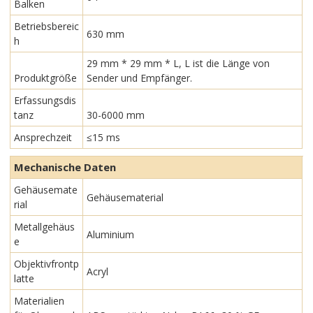
Balken
Betriebsbereic
630 mm
h
29 mm * 29 mm * L, L ist die Länge von
Produktgröße
Sender und Empfänger.
Erfassungsdis
tanz
30-6000 mm
Ansprechzeit
≤15 ms
Mechanische Daten
Gehäusemate
Gehäusematerial
rial
Metallgehäus
Aluminium
e
Objektivfrontp
Acryl
latte
Materialien