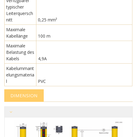
Verfügbarer
typischer
Leiterquersch
nitt
0,25 mm²
Maximale
Kabellänge
100 m
Maximale
Belastung des
Kabels
4,9A
Kabelummant
elungsmateria
l
PVC
DIMENSION