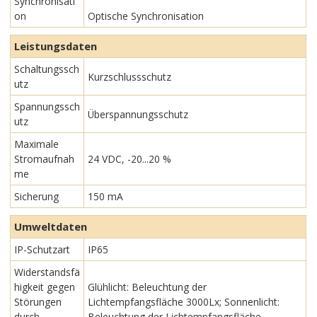
Synchronisati
on
Optische Synchronisation
Leistungsdaten
Schaltungssch
Kurzschlussschutz
utz
Spannungssch
Überspannungsschutz
utz
Maximale
Stromaufnah
24 VDC, -20...20 %
me
Sicherung
150 mA
Umweltdaten
IP-Schutzart
IP65
Widerstandsfä
higkeit gegen
Glühlicht: Beleuchtung der
Störungen
Lichtempfangsfläche 3000Lx; Sonnenlicht:
durch
Beleuchtung der Lichtempfangsfläche