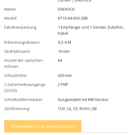
Marke
DADISICK
Modell
KT10-64-630-2BB
Fabrikverpackung
1 Empfänger und 1 Sender Zubehör,
Kabel
Erkennungsdistanz:
0,3–6 M
Strahlabstand:
10 mm
Anzahl der optischen
64
Achsen:
Schutzhöhe:
630 mm
2 Sicherheitsausgänge
2 PNP
(OSSD)
Schnittstellenstecker
Ausgestattet mit M8-Stecker
Zertifizierung:
TÜV, UL, CE, RoSH, GB
DOKUMENTE & DOWNLOADS