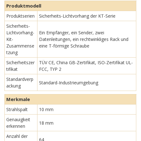
Produktmodell
Produktserien
Sicherheits-Lichtvorhang der KT-Serie
Sicherheits-
Lichtvorhang-
Ein Empfänger, ein Sender, zwei
Kit-
Datenleitungen, ein rechtwinkliges Rack und
Zusammense
eine T-förmige Schraube
tzung
Sicherheitszer
TÜV CE, China GB-Zertifikat, ISO-Zertifikat UL-
tifikat
FCC, TYP 2
Standardverp
Standard-Industrieumgebung
ackung
Merkmale
Strahlspalt
10 mm
Genauigkeit
18 mm
erkennen
Anzahl der
64