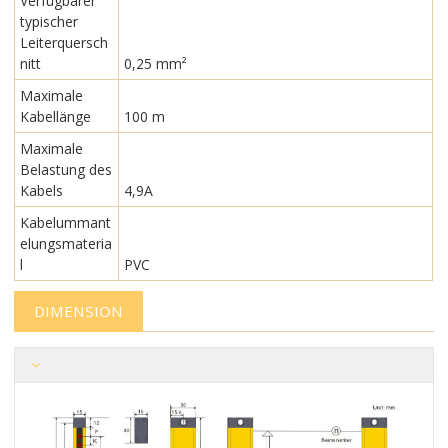
Verfügbarer
typischer
Leiterquersch
nitt
0,25 mm²
Maximale
Kabellänge
100 m
Maximale
Belastung des
Kabels
4,9A
Kabelummant
elungsmateria
l
PVC
DIMENSION