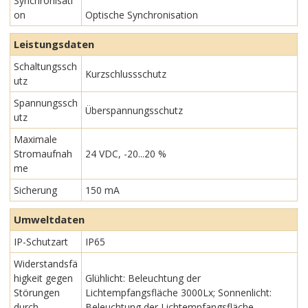
Synchronisati
on
Optische Synchronisation
Leistungsdaten
Schaltungssch
Kurzschlussschutz
utz
Spannungssch
Überspannungsschutz
utz
Maximale
Stromaufnah
24 VDC, -20...20 %
me
Sicherung
150 mA
Umweltdaten
IP-Schutzart
IP65
Widerstandsfä
higkeit gegen
Glühlicht: Beleuchtung der
Störungen
Lichtempfangsfläche 3000Lx; Sonnenlicht:
durch
Beleuchtung der Lichtempfangsfläche