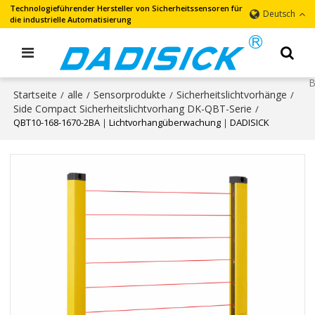
Technologieführender Hersteller von Sicherheitssensoren für
Deutsch
die industrielle Automatisierung
Startseite
alle
Sensorprodukte
Sicherheitslichtvorhänge
/
/
/
/
Side Compact Sicherheitslichtvorhang DK-QBT-Serie
/
QBT10-168-1670-2BA｜Lichtvorhangüberwachung｜DADISICK