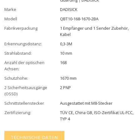
Marke
DADISICK
Modell
QBT10-168-1670-2BA
Fabrikverpackung
1 Empfänger und 1 Sender Zubehör,
Kabel
Erkennungsdistanz:
0,3-3M
Strahlabstand:
10 mm
Anzahl der optischen
168
Achsen:
Schutzhöhe:
1670 mm
2 Sicherheitsausgänge
2 PNP
(OSSD)
Schnittstellenstecker
Ausgestattet mit M8-Stecker
Zertifizierung:
TÜV CE, China GB, ISO-Zertifikat UL-FCC,
TYP 4
TECHNISCHE DATEN