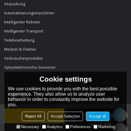
Verpackung
Automatisierungsmaschinen
Intelligenter Roboter
Intelligenter Transport
Teilebearbeitung
Medizin & Chemie
Verbraucherprodukte
Optoelektronische Sensoren
Cookie settings
We use cookies to provide you with the best possible
experience. They also allow us to analyze user
behavior in order to constantly improve the website for
you.
Sprache:
Deutsch
Kontakt Sofort
Zur Wunschliste
Reject All
Accept Selection
Accept all
Hinzufügen
Necessary
Analytics
Preferences
Marketing