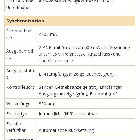
für Ober- und
ABS-verstärktes Nylon PA66+30 % GF
Unterkappe
Synchronisation
Stromaufnah
≤200 mA
me
2 PNP, mit Strom von 500 mA und Spannung
Ausgabemod
unter 1,5 V, Polaritäts-, Kurzschluss- und
us
Überstromschutz
Ausgabestatu
EIN (Empfangsanzeige leuchtet grün)
s
Kontrollleucht
Sender: Betriebsanzeige (rot); Empfänger:
e
Ausgangsanzeige (grün), Blackout (rot)
Wellenlänge
850 nm
Emittertyp
Infrarotlicht (NIR), unsichtbar
Funktion
verfügbar
Automatische Rücksetzung