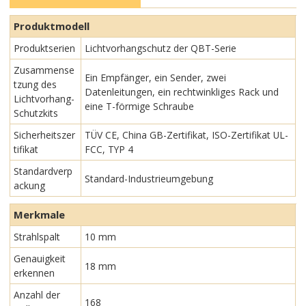
Produktmodell
Produktserien
Lichtvorhangschutz der QBT-Serie
Zusammense
Ein Empfänger, ein Sender, zwei
tzung des
Datenleitungen, ein rechtwinkliges Rack und
Lichtvorhang-
eine T-förmige Schraube
Schutzkits
Sicherheitszer
TÜV CE, China GB-Zertifikat, ISO-Zertifikat UL-
tifikat
FCC, TYP 4
Standardverp
Standard-Industrieumgebung
ackung
Merkmale
Strahlspalt
10 mm
Genauigkeit
18 mm
erkennen
Anzahl der
168