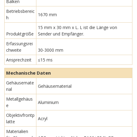
Balken
Betriebsbereic
1670 mm
h
15 mm x 30 mm x L. L ist die Länge von
Produktgröße
Sender und Empfänger.
Erfassungsrei
chweite
30-3000 mm
Ansprechzeit
≤15 ms
Mechanische Daten
Gehäusemate
Gehäusematerial
rial
Metallgehäus
Aluminium
e
Objektivfrontp
Acryl
latte
Materialien