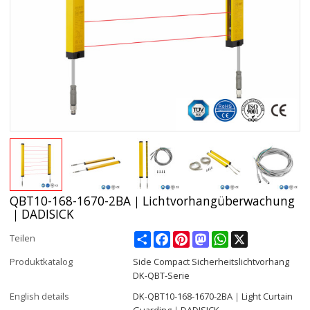
QBT10-168-1670-2BA｜Lichtvorhangüberwachung
｜DADISICK
Share
Facebook
Pinterest
Mastodon
WhatsApp
X
Teilen
Produktkatalog
Side Compact Sicherheitslichtvorhang
DK-QBT-Serie
English details
DK-QBT10-168-1670-2BA｜Light Curtain
Guarding｜DADISICK