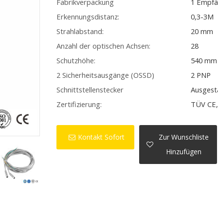
Fabrikverpackung
1 Empfä
Erkennungsdistanz:
0,3-3M
Strahlabstand:
20 mm
Anzahl der optischen Achsen:
28
Schutzhöhe:
540 mm
2 Sicherheitsausgänge (OSSD)
2 PNP
Schnittstellenstecker
Ausgest
Zertifizierung:
TÜV CE,
Kontakt Sofort
Zur Wunschliste
Hinzufügen