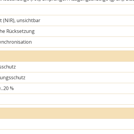
ht (NIR), unsichtbar
he Rücksetzung
ynchronisation
sschutz
ungsschutz
...20 %