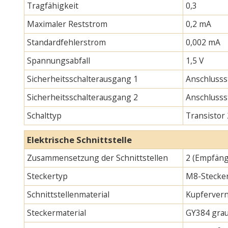
Tragfähigkeit
0,3
Maximaler Reststrom
0,2 mA
Standardfehlerstrom
0,002 mA
Spannungsabfall
1,5 V
Sicherheitsschalterausgang 1
Anschlusss
Sicherheitsschalterausgang 2
Anschlusss
Schalttyp
Transistor
Elektrische Schnittstelle
Zusammensetzung der Schnittstellen
2 (Empfäng
Steckertyp
M8-Stecker
Schnittstellenmaterial
Kupfervern
Steckermaterial
GY384 gra