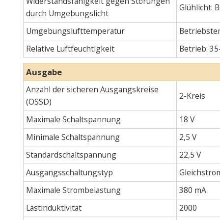
Widerstandsfähigkeit gegen Störungen
Glühlicht:
durch Umgebungslicht
Umgebungslufttemperatur
Betriebste
Relative Luftfeuchtigkeit
Betrieb: 35
Ausgabe
Anzahl der sicheren Ausgangskreise
2-Kreis
(OSSD)
Maximale Schaltspannung
18 V
Minimale Schaltspannung
2,5 V
Standardschaltspannung
22,5 V
Ausgangsschaltungstyp
Gleichstro
Maximale Strombelastung
380 mA
Lastinduktivität
2000