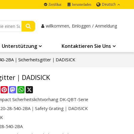
Deutsch
Zertifikat
herunterladen
willkommen,
Einloggen
/
Anmeldung
Unterstützung
Kontaktieren Sie Uns
40-2BA｜Sicherheitsgitter｜DADISICK
gitter｜DADISICK
re
Facebook
Pinterest
Mastodon
WhatsApp
X
mpact Sicherheitslichtvorhang DK-QBT-Serie
20-28-540-2BA｜Safety Grating｜DADISICK
CK
28-540-2BA