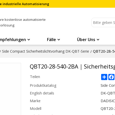
e industrielle Automatisierung
Ihre kostenlose automatisierte
sorlösung
mpfehlungen
Fälle
Über Uns
QBT20-28-5
/
Side Compact Sicherheitslichtvorhang DK-QBT-Serie
/
QBT20-28-540-2BA｜Sicherheits
Sha
Teilen
Produktkatalog
Side Co
English details
DK-QBT
Marke
DADISI
Modell
QBT20-