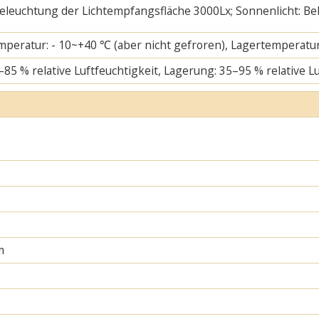
 Beleuchtung der Lichtempfangsfläche 3000Lx; Sonnenlicht: B
mperatur: - 10~+40 ℃ (aber nicht gefroren), Lagertemperatur
–85 % relative Luftfeuchtigkeit, Lagerung: 35–95 % relative L
m