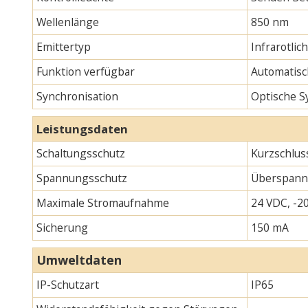
Wellenlänge
850 nm
Emittertyp
Infrarotlic
Funktion verfügbar
Automatisc
Synchronisation
Optische S
Leistungsdaten
Schaltungsschutz
Kurzschlus
Spannungsschutz
Überspann
Maximale Stromaufnahme
24 VDC, -20
Sicherung
150 mA
Umweltdaten
IP-Schutzart
IP65