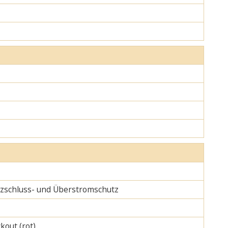
urzschluss- und Überstromschutz
kout (rot)