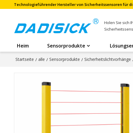
Technologieführender Hersteller von Sicherheitssensoren für di
Holen Sie sich 
Sicherheitssen
Heim
Sensorprodukte
Lösungse
Startseite
/
alle
/
Sensorprodukte
/
Sicherheitslichtvorhänge