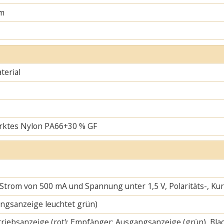
m
erial
rktes Nylon PA66+30 % GF
 Strom von 500 mA und Spannung unter 1,5 V, Polaritäts-, K
ngsanzeige leuchtet grün)
riebsanzeige (rot); Empfänger: Ausgangsanzeige (grün), Blac