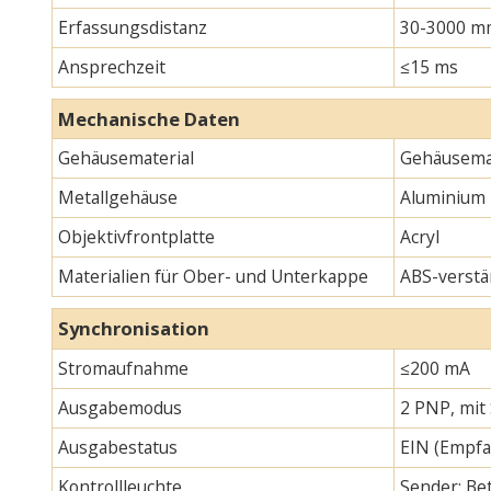
Erfassungsdistanz
30-3000 m
Ansprechzeit
≤15 ms
Mechanische Daten
Gehäusematerial
Gehäusemat
Metallgehäuse
Aluminium
Objektivfrontplatte
Acryl
Materialien für Ober- und Unterkappe
ABS-verstä
Synchronisation
Stromaufnahme
≤200 mA
Ausgabemodus
2 PNP, mit
Ausgabestatus
EIN (Empfa
Kontrollleuchte
Sender: Bet