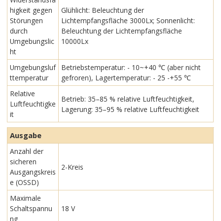
higkeit gegen
Glühlicht: Beleuchtung der
Störungen
Lichtempfangsfläche 3000Lx; Sonnenlicht:
durch
Beleuchtung der Lichtempfangsfläche
Umgebungslic
10000Lx
ht
Umgebungsluf
Betriebstemperatur: - 10~+40 ℃ (aber nicht
ttemperatur
gefroren), Lagertemperatur: - 25 -+55 ℃
Relative
Betrieb: 35–85 % relative Luftfeuchtigkeit,
Luftfeuchtigke
Lagerung: 35–95 % relative Luftfeuchtigkeit
it
Ausgabe
Anzahl der
sicheren
2-Kreis
Ausgangskreis
e (OSSD)
Maximale
Schaltspannu
18 V
ng