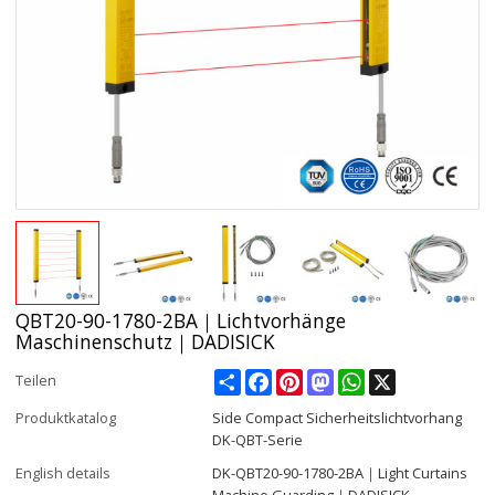
QBT20-90-1780-2BA｜Lichtvorhänge
Maschinenschutz｜DADISICK
Share
Facebook
Pinterest
Mastodon
WhatsApp
X
Teilen
Produktkatalog
Side Compact Sicherheitslichtvorhang
DK-QBT-Serie
English details
DK-QBT20-90-1780-2BA｜Light Curtains
Machine Guarding｜DADISICK