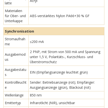
Acryl
latte
Materialien
für Ober- und
ABS-verstärktes Nylon PA66+30 % GF
Unterkappe
Synchronisation
Stromaufnah
≤200 mA
me
2 PNP, mit Strom von 500 mA und Spannung
Ausgabemod
unter 1,5 V, Polaritäts-, Kurzschluss- und
us
Überstromschutz
Ausgabestatu
EIN (Empfangsanzeige leuchtet grün)
s
Kontrollleucht
Sender: Betriebsanzeige (rot); Empfänger:
e
Ausgangsanzeige (grün), Blackout (rot)
Wellenlänge
850 nm
Emittertyp
Infrarotlicht (NIR), unsichtbar