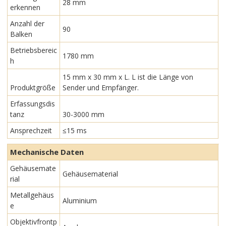
28 mm
erkennen
Anzahl der
90
Balken
Betriebsbereic
1780 mm
h
15 mm x 30 mm x L. L ist die Länge von
Produktgröße
Sender und Empfänger.
Erfassungsdis
tanz
30-3000 mm
Ansprechzeit
≤15 ms
Mechanische Daten
Gehäusemate
Gehäusematerial
rial
Metallgehäus
Aluminium
e
Objektivfrontp