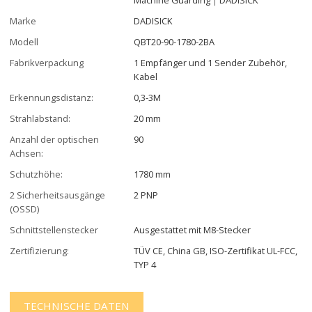
Marke
DADISICK
Modell
QBT20-90-1780-2BA
Fabrikverpackung
1 Empfänger und 1 Sender Zubehör,
Kabel
Erkennungsdistanz:
0,3-3M
Strahlabstand:
20 mm
Anzahl der optischen
90
Achsen:
Schutzhöhe:
1780 mm
2 Sicherheitsausgänge
2 PNP
(OSSD)
Schnittstellenstecker
Ausgestattet mit M8-Stecker
Zertifizierung:
TÜV CE, China GB, ISO-Zertifikat UL-FCC,
TYP 4
TECHNISCHE DATEN