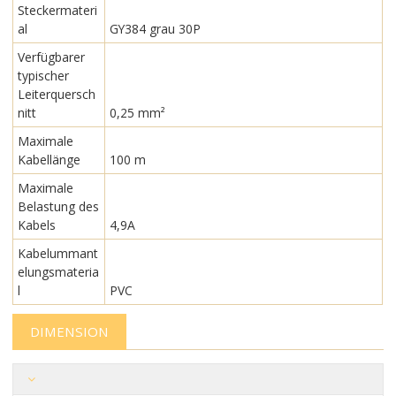
Steckermateri
al
GY384 grau 30P
Verfügbarer
typischer
Leiterquersch
nitt
0,25 mm²
Maximale
Kabellänge
100 m
Maximale
Belastung des
Kabels
4,9A
Kabelummant
elungsmateria
l
PVC
DIMENSION