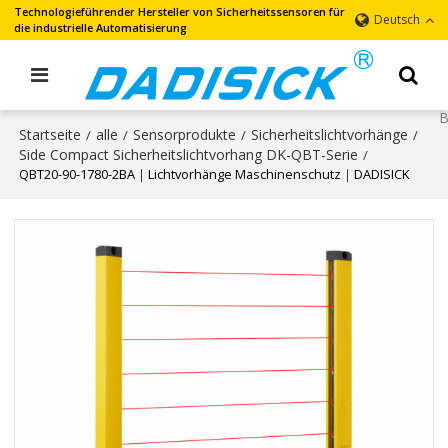
Technologieführender Hersteller von Sicherheitssensoren für
Deutsch
die industrielle Automatisierung
Startseite
alle
Sensorprodukte
Sicherheitslichtvorhänge
/
/
/
/
Side Compact Sicherheitslichtvorhang DK-QBT-Serie
/
QBT20-90-1780-2BA｜Lichtvorhänge Maschinenschutz｜DADISICK