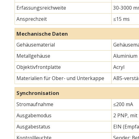
Erfassungsreichweite
30-3000 m
Ansprechzeit
≤15 ms
Mechanische Daten
Gehäusematerial
Gehäusemat
Metallgehäuse
Aluminium
Objektivfrontplatte
Acryl
Materialien für Ober- und Unterkappe
ABS-verstä
Synchronisation
Stromaufnahme
≤200 mA
Ausgabemodus
2 PNP, mit
Ausgabestatus
EIN (Empfa
Kontrollleuchte
Sender: Bet