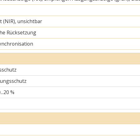
ht (NIR), unsichtbar
he Rücksetzung
ynchronisation
sschutz
ungsschutz
...20 %