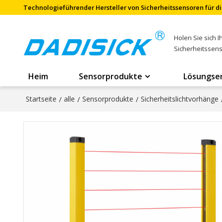
Technologieführender Hersteller von Sicherheitssensoren für di
Holen Sie sich 
Sicherheitssen
Heim
Sensorprodukte
Lösungse
Startseite
/
alle
/
Sensorprodukte
/
Sicherheitslichtvorhänge