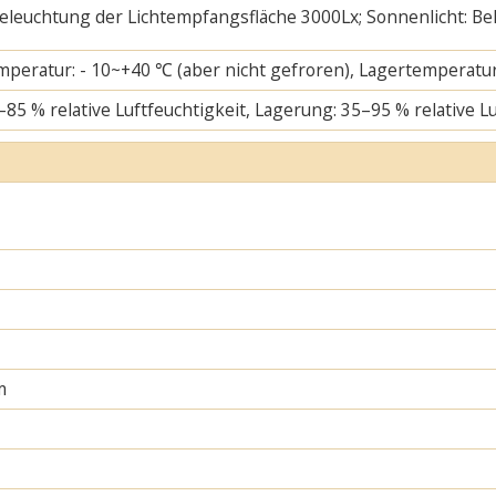
 Beleuchtung der Lichtempfangsfläche 3000Lx; Sonnenlicht: B
mperatur: - 10~+40 ℃ (aber nicht gefroren), Lagertemperatur
–85 % relative Luftfeuchtigkeit, Lagerung: 35–95 % relative L
m