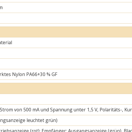
m
erial
rktes Nylon PA66+30 % GF
 Strom von 500 mA und Spannung unter 1,5 V, Polaritäts-, K
ngsanzeige leuchtet grün)
riebsanzeige (rot); Empfänger: Ausgangsanzeige (grün), Blac