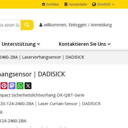
Deutsch
Zertifikat
herunterladen
willkommen,
Einloggen
/
Anmeldung
Unterstützung
Kontaktieren Sie Uns
2460-2BA｜Laservorhangsensor｜DADISICK
hangsensor｜DADISICK
re
Facebook
Pinterest
Mastodon
WhatsApp
X
mpact Sicherheitslichtvorhang DK-QBT-Serie
20-124-2460-2BA｜Laser Curtain Sensor｜DADISICK
CK
124-2460-2BA