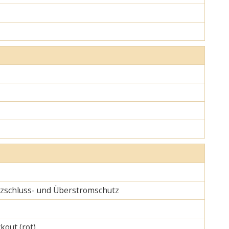
urzschluss- und Überstromschutz
kout (rot)