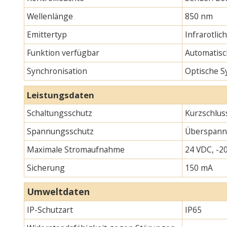
Wellenlänge
850 nm
Emittertyp
Infrarotlic
Funktion verfügbar
Automatisc
Synchronisation
Optische S
Leistungsdaten
Schaltungsschutz
Kurzschlus
Spannungsschutz
Überspann
Maximale Stromaufnahme
24 VDC, -20
Sicherung
150 mA
Umweltdaten
IP-Schutzart
IP65