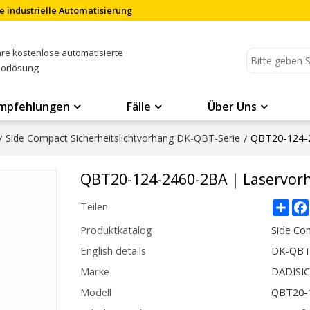
e industrielle Automatisierung
Ihre kostenlose automatisierte
sorlösung
mpfehlungen
Fälle
Über Uns
QBT20-124-
/
Side Compact Sicherheitslichtvorhang DK-QBT-Serie
/
QBT20-124-2460-2BA｜Laservor
Sha
Teilen
Produktkatalog
Side Co
English details
DK-QBT
Marke
DADISI
Modell
QBT20-