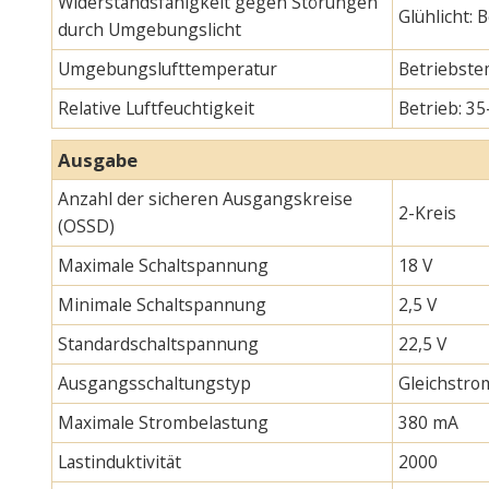
Widerstandsfähigkeit gegen Störungen
Glühlicht:
durch Umgebungslicht
Umgebungslufttemperatur
Betriebste
Relative Luftfeuchtigkeit
Betrieb: 35
Ausgabe
Anzahl der sicheren Ausgangskreise
2-Kreis
(OSSD)
Maximale Schaltspannung
18 V
Minimale Schaltspannung
2,5 V
Standardschaltspannung
22,5 V
Ausgangsschaltungstyp
Gleichstro
Maximale Strombelastung
380 mA
Lastinduktivität
2000