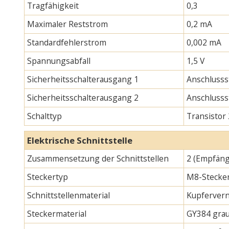
Tragfähigkeit
0,3
Maximaler Reststrom
0,2 mA
Standardfehlerstrom
0,002 mA
Spannungsabfall
1,5 V
Sicherheitsschalterausgang 1
Anschlusss
Sicherheitsschalterausgang 2
Anschlusss
Schalttyp
Transistor
Elektrische Schnittstelle
Zusammensetzung der Schnittstellen
2 (Empfäng
Steckertyp
M8-Stecker
Schnittstellenmaterial
Kupfervern
Steckermaterial
GY384 gra