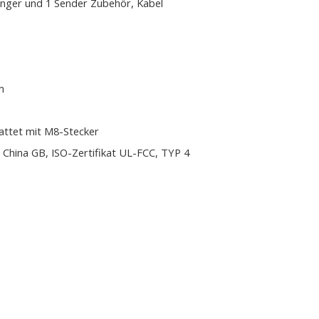
nger und 1 Sender Zubehör, Kabel
m
attet mit M8-Stecker
 China GB, ISO-Zertifikat UL-FCC, TYP 4