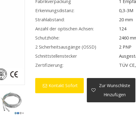
Fabrikverpackung
1 Empfä
Erkennungsdistanz:
0,3-3M
Strahlabstand:
20 mm
Anzahl der optischen Achsen:
124
Schutzhöhe:
2460 m
2 Sicherheitsausgänge (OSSD)
2 PNP
Schnittstellenstecker
Ausgest
Zertifizierung:
TÜV CE,
Kontakt Sofort
Zur Wunschliste
Hinzufügen