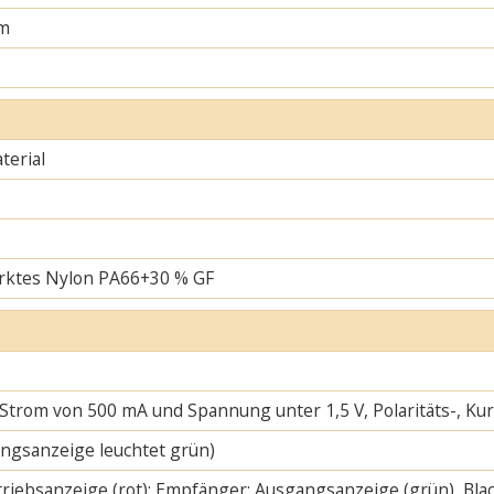
m
erial
rktes Nylon PA66+30 % GF
 Strom von 500 mA und Spannung unter 1,5 V, Polaritäts-, K
ngsanzeige leuchtet grün)
riebsanzeige (rot); Empfänger: Ausgangsanzeige (grün), Blac