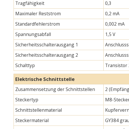
Tragfähigkeit
0,3
Maximaler Reststrom
0,2 mA
Standardfehlerstrom
0,002 mA
Spannungsabfall
1,5 V
Sicherheitsschalterausgang 1
Anschlusss
Sicherheitsschalterausgang 2
Anschlusss
Schalttyp
Transistor
Elektrische Schnittstelle
Zusammensetzung der Schnittstellen
2 (Empfäng
Steckertyp
M8-Stecker
Schnittstellenmaterial
Kupfervern
Steckermaterial
GY384 gra