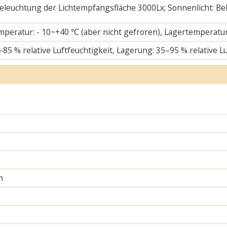
 Beleuchtung der Lichtempfangsfläche 3000Lx; Sonnenlicht: B
mperatur: - 10~+40 ℃ (aber nicht gefroren), Lagertemperatur
–85 % relative Luftfeuchtigkeit, Lagerung: 35–95 % relative L
m