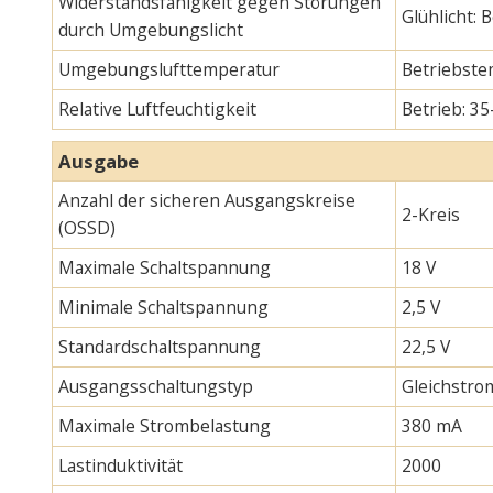
Widerstandsfähigkeit gegen Störungen
Glühlicht:
durch Umgebungslicht
Umgebungslufttemperatur
Betriebste
Relative Luftfeuchtigkeit
Betrieb: 35
Ausgabe
Anzahl der sicheren Ausgangskreise
2-Kreis
(OSSD)
Maximale Schaltspannung
18 V
Minimale Schaltspannung
2,5 V
Standardschaltspannung
22,5 V
Ausgangsschaltungstyp
Gleichstro
Maximale Strombelastung
380 mA
Lastinduktivität
2000