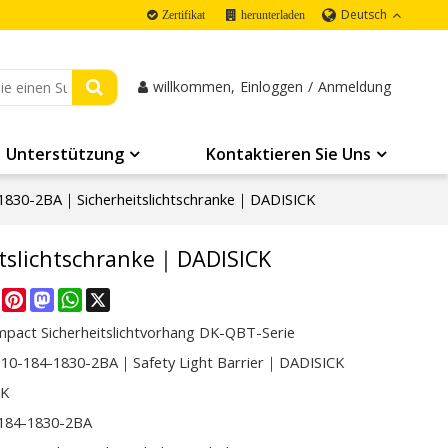
Deutsch
Zertifikat
herunterladen
willkommen,
Einloggen
/
Anmeldung
Unterstützung
Kontaktieren Sie Uns
830-2BA｜Sicherheitslichtschranke｜DADISICK
tslichtschranke｜DADISICK
re
Facebook
Pinterest
Mastodon
WhatsApp
X
mpact Sicherheitslichtvorhang DK-QBT-Serie
0-184-1830-2BA｜Safety Light Barrier｜DADISICK
CK
184-1830-2BA