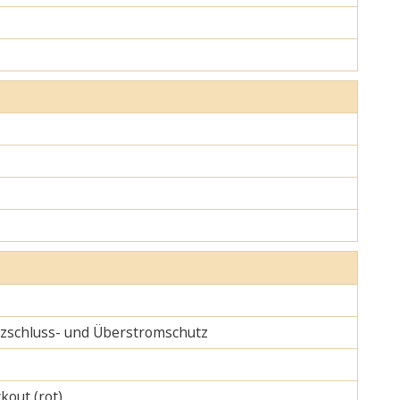
urzschluss- und Überstromschutz
kout (rot)