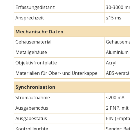
Erfassungsdistanz
30-3000 m
Ansprechzeit
≤15 ms
Mechanische Daten
Gehäusematerial
Gehäusemat
Metallgehäuse
Aluminium
Objektivfrontplatte
Acryl
Materialien für Ober- und Unterkappe
ABS-verstä
Synchronisation
Stromaufnahme
≤200 mA
Ausgabemodus
2 PNP, mit
Ausgabestatus
EIN (Empfa
Kontrollleuchte
Sender: Bet