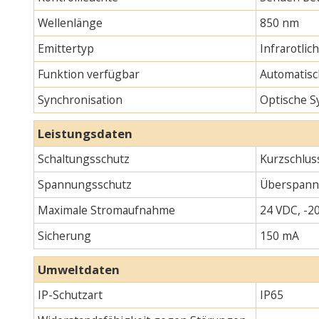
Wellenlänge
850 nm
Emittertyp
Infrarotlic
Funktion verfügbar
Automatisc
Synchronisation
Optische S
Leistungsdaten
Schaltungsschutz
Kurzschlus
Spannungsschutz
Überspann
Maximale Stromaufnahme
24 VDC, -20
Sicherung
150 mA
Umweltdaten
IP-Schutzart
IP65