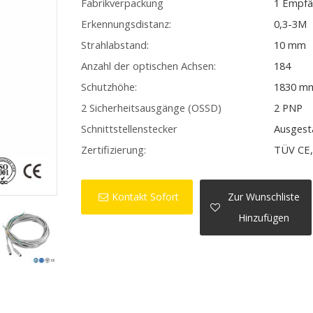
Fabrikverpackung
1 Empfä
Erkennungsdistanz:
0,3-3M
Strahlabstand:
10 mm
Anzahl der optischen Achsen:
184
Schutzhöhe:
1830 m
2 Sicherheitsausgänge (OSSD)
2 PNP
Schnittstellenstecker
Ausgest
Zertifizierung:
TÜV CE,
Kontakt Sofort
Zur Wunschliste
Hinzufügen