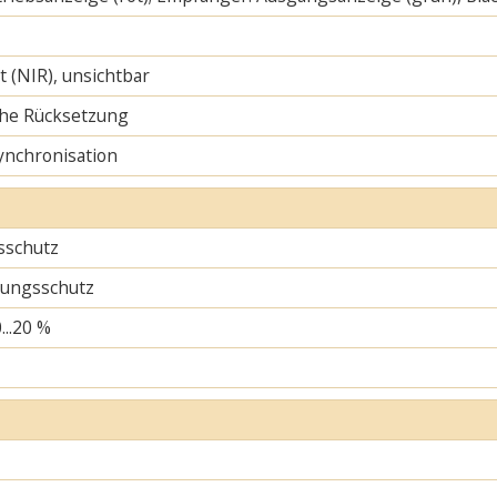
ht (NIR), unsichtbar
he Rücksetzung
ynchronisation
sschutz
ungsschutz
...20 %