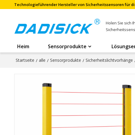
Technologieführender Hersteller von Sicherheitssensoren für di
Holen Sie sich 
Sicherheitssen
Heim
Sensorprodukte
Lösungse
Startseite
/
alle
/
Sensorprodukte
/
Sicherheitslichtvorhänge