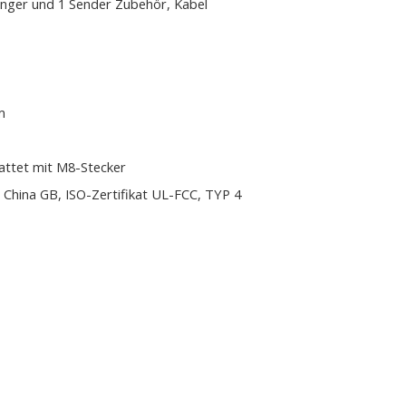
nger und 1 Sender Zubehör, Kabel
m
attet mit M8-Stecker
 China GB, ISO-Zertifikat UL-FCC, TYP 4