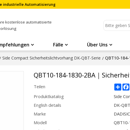
e industrielle Automatisierung
Ihre kostenlose automatisierte
sorlösung
mpfehlungen
Fälle
Über Uns
QBT10-184-1
/
Side Compact Sicherheitslichtvorhang DK-QBT-Serie
/
QBT10-184-1830-2BA｜Sicherhei
Sha
Teilen
Produktkatalog
Side Co
English details
DK-QBT1
Marke
DADISI
Modell
QBT10-