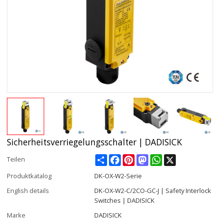
Sicherheitsverriegelungsschalter | DADISICK
Share
Facebook
Pinterest
Mastodon
WhatsApp
X
Teilen
Produktkatalog
DK-OX-W2-Serie
English details
DK-OX-W2-C/2CO-GC-J | Safety Interlock
Switches | DADISICK
Marke
DADISICK