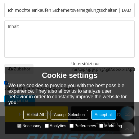
Unterstützt nur
.rar/.zip/.jpg/.png/.gif/.doc/.xls/.pdf,
Zubehör
Cookie settings
maximal 20 MB
We use cookies to provide you with the best possible
Stimme ich Service-Artikel zu,
Service-Artikel
experience. They also allow us to analyze user
behavior in order to constantly improve the website for
SENDEN
you.
Kontakt Sofort
Zur Wunschliste
Reject All
Accept Selection
Accept all
Hinzufügen
Necessary
Analytics
Preferences
Marketing