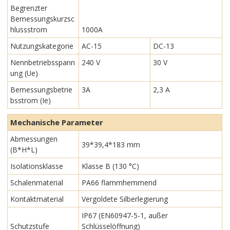
Begrenzter
Bemessungskurzsc
hlussstrom
1000A
Nutzungskategorie
AC-15
DC-13
Nennbetriebsspann
240 V
30 V
ung (Ue)
Bemessungsbetrie
3A
2,3 A
bsstrom (Ie)
Mechanische Parameter
Abmessungen
39*39,4*183 mm
(B*H*L)
Isolationsklasse
Klasse B (130 °C)
Schalenmaterial
PA66 flammhemmend
Kontaktmaterial
Vergoldete Silberlegierung
IP67 (EN60947-5-1, außer
Schutzstufe
Schlüsselöffnung)