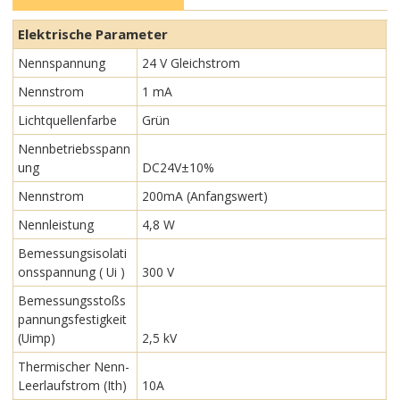
Elektrische Parameter
Nennspannung
24 V Gleichstrom
Nennstrom
1 mA
Lichtquellenfarbe
Grün
Nennbetriebsspann
ung
DC24V±10%
Nennstrom
200mA (Anfangswert)
Nennleistung
4,8 W
Bemessungsisolati
onsspannung ( Ui )
300 V
Bemessungsstoßs
pannungsfestigkeit
(Uimp)
2,5 kV
Thermischer Nenn-
Leerlaufstrom (Ith)
10A