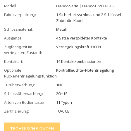
Modell
OX-W2-Serie | OX-W2-C/2CO-GC-J
Fabrikverpackung:
1 Sicherheitsschloss und 2 Schlüssel
Zubehör, Kabel
Schlossmaterial:
Metall
Ausgänge:
4 Sätze vergoldeter Kontakte
Zugfestigkeit im
Verriegelungskraft 1300N
verriegelten Zustand:
Kontaktart:
14 Kontaktkombinationen
Optionale
Kontrollleuchte+Notentriegelung
Rückenentriegelungsfunktion:
Türüberwachung:
1NC
Schlossüberwachung:
2Ö+1S
Arten von Bedientasten:
11 Typen
Zertifizierung:
TÜV, CE
TECHNISCHE DATEN