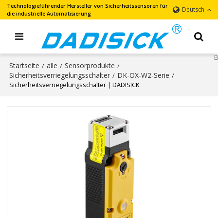
Technologieführender Hersteller von Sicherheitssensoren für
Deutsch
die industrielle Automatisierung
Startseite
alle
Sensorprodukte
/
/
/
Sicherheitsverriegelungsschalter
DK-OX-W2-Serie
/
/
Sicherheitsverriegelungsschalter | DADISICK