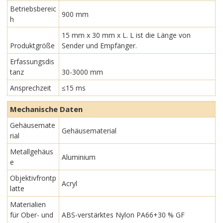
Betriebsbereic
900 mm
h
15 mm x 30 mm x L. L ist die Länge von
Produktgröße
Sender und Empfänger.
Erfassungsdis
tanz
30-3000 mm
Ansprechzeit
≤15 ms
Mechanische Daten
Gehäusemate
Gehäusematerial
rial
Metallgehäus
Aluminium
e
Objektivfrontp
Acryl
latte
Materialien
für Ober- und
ABS-verstärktes Nylon PA66+30 % GF