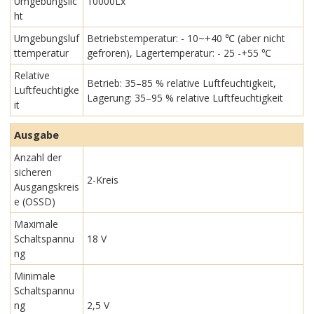
Umgebungslic
10000Lx
ht
Umgebungsluf
Betriebstemperatur: - 10~+40 ℃ (aber nicht
ttemperatur
gefroren), Lagertemperatur: - 25 -+55 ℃
Relative
Betrieb: 35–85 % relative Luftfeuchtigkeit,
Luftfeuchtigke
Lagerung: 35–95 % relative Luftfeuchtigkeit
it
Ausgabe
Anzahl der
sicheren
2-Kreis
Ausgangskreis
e (OSSD)
Maximale
Schaltspannu
18 V
ng
Minimale
Schaltspannu
ng
2,5 V