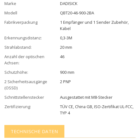
Marke
DADISICK
Modell
QBT20-46-900-2BA
Fabrikverpackung
1 Empfänger und 1 Sender Zubehör,
Kabel
Erkennungsdistanz:
0,3-3M
Strahlabstand:
20 mm
Anzahl der optischen
46
Achsen:
Schutzhöhe:
900 mm
2 Sicherheitsausgänge
2 PNP
(OSSD)
Schnittstellenstecker
Ausgestattet mit M8-Stecker
Zertifizierung:
TÜV CE, China GB, ISO-Zertifikat UL-FCC,
TYP 4
TECHNISCHE DATEN