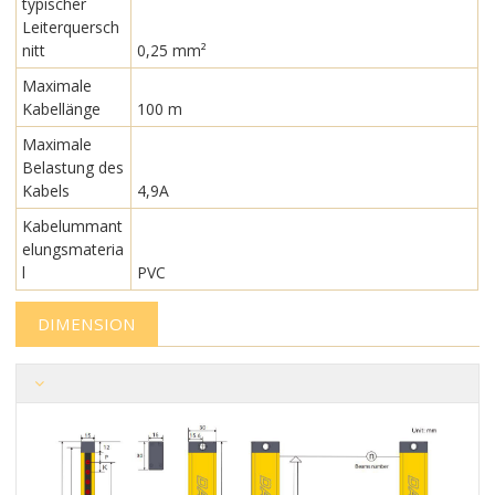
typischer
Leiterquersch
nitt
0,25 mm²
Maximale
Kabellänge
100 m
Maximale
Belastung des
Kabels
4,9A
Kabelummant
elungsmateria
l
PVC
DIMENSION