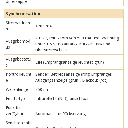
Unterkappe
Synchronisation
Stromaufnah
≤200 mA
me
2 PNP, mit Strom von 500 mA und Spannung
Ausgabemod
unter 1,5 V, Polaritäts-, Kurzschluss- und
us
Überstromschutz
Ausgabestatu
EIN (Empfangsanzeige leuchtet grün)
s
Kontrollleucht
Sender: Betriebsanzeige (rot); Empfänger:
e
Ausgangsanzeige (grün), Blackout (rot)
Wellenlänge
850 nm
Emittertyp
Infrarotlicht (NIR), unsichtbar
Funktion
verfügbar
Automatische Rücksetzung
Synchronisati