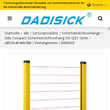
Technologieführender Hersteller von Sicherheitssensoren für
Deutsch
die industrielle Automatisierung
Startseite
alle
Sensorprodukte
Sicherheitslichtvorhänge
/
/
/
/
Side Compact Sicherheitslichtvorhang DK-QBT-Serie
/
QBT20-46-900-2BA｜Vorhangsensor｜DADISICK