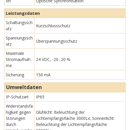
on
Optische Synchronisation
Leistungsdaten
Schaltungssch
Kurzschlussschutz
utz
Spannungssch
Überspannungsschutz
utz
Maximale
Stromaufnah
24 VDC, -20...20 %
me
Sicherung
150 mA
Umweltdaten
IP-Schutzart
IP65
Widerstandsfä
higkeit gegen
Glühlicht: Beleuchtung der
Störungen
Lichtempfangsfläche 3000Lx; Sonnenlicht:
durch
Beleuchtung der Lichtempfangsfläche