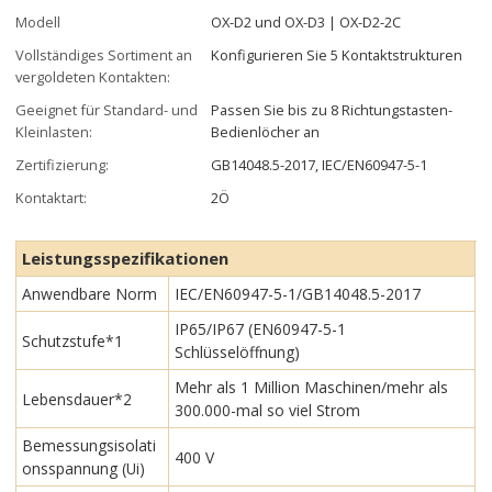
Modell
OX-D2 und OX-D3 | OX-D2-2C
Vollständiges Sortiment an
Konfigurieren Sie 5 Kontaktstrukturen
vergoldeten Kontakten:
Geeignet für Standard- und
Passen Sie bis zu 8 Richtungstasten-
Kleinlasten:
Bedienlöcher an
Zertifizierung:
GB14048.5-2017, IEC/EN60947-5-1
Kontaktart:
2Ö
Leistungsspezifikationen
Anwendbare Norm
IEC/EN60947-5-1/GB14048.5-2017
IP65/IP67 (EN60947-5-1
Schutzstufe*1
Schlüsselöffnung)
Mehr als 1 Million Maschinen/mehr als
Lebensdauer*2
300.000-mal so viel Strom
Bemessungsisolati
400 V
onsspannung (Ui)