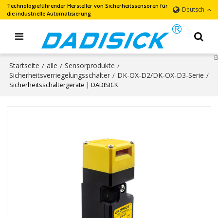
Technologieführender Hersteller von Sicherheitssensoren für
Deutsch
die industrielle Automatisierung
Startseite
alle
Sensorprodukte
/
/
/
Sicherheitsverriegelungsschalter
DK-OX-D2/DK-OX-D3-Serie
/
/
Sicherheitsschaltergeräte | DADISICK