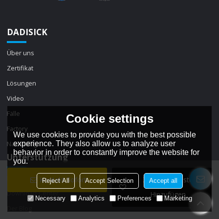
DADISICK
Über uns
Zertifikat
Lösungen
Video
Fälle
Cookie settings
Factory
We use cookies to provide you with the best possible
experience. They also allow us to analyze user
Nachhaltig
behavior in order to constantly improve the website for
Unterstützung
you.
Beispiel anfordern
Kontakt Sofort
Zur Wunschliste
Reject All
Accept Selection
Accept all
Download-Center
Hinzufügen
Necessary
Analytics
Preferences
Marketing
Der Blog