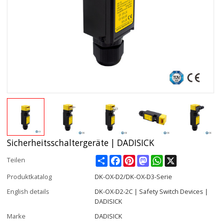
Sicherheitsschaltergeräte | DADISICK
Share
Facebook
Pinterest
Mastodon
WhatsApp
X
Teilen
Produktkatalog
DK-OX-D2/DK-OX-D3-Serie
English details
DK-OX-D2-2C | Safety Switch Devices |
DADISICK
Marke
DADISICK