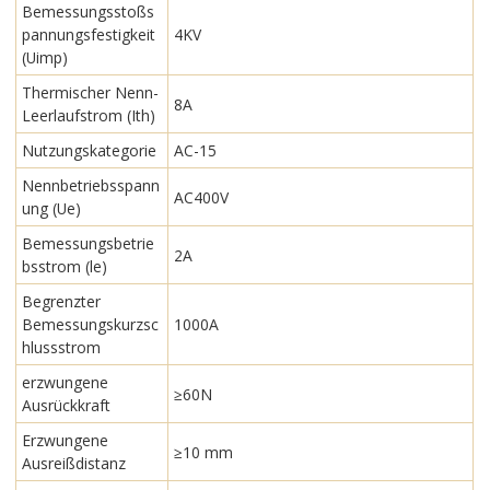
Bemessungsstoßs
pannungsfestigkeit
4KV
(Uimp)
Thermischer Nenn-
8A
Leerlaufstrom (Ith)
Nutzungskategorie
AC-15
Nennbetriebsspann
AC400V
ung (Ue)
Bemessungsbetrie
2A
bsstrom (le)
Begrenzter
Bemessungskurzsc
1000A
hlussstrom
erzwungene
≥60N
Ausrückkraft
Erzwungene
≥10 mm
Ausreißdistanz