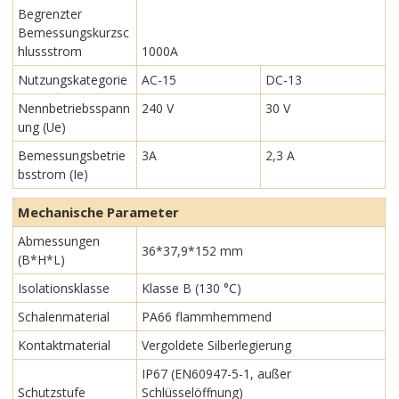
Begrenzter
Bemessungskurzsc
hlussstrom
1000A
Nutzungskategorie
AC-15
DC-13
Nennbetriebsspann
240 V
30 V
ung (Ue)
Bemessungsbetrie
3A
2,3 A
bsstrom (Ie)
Mechanische Parameter
Abmessungen
36*37,9*152 mm
(B*H*L)
Isolationsklasse
Klasse B (130 °C)
Schalenmaterial
PA66 flammhemmend
Kontaktmaterial
Vergoldete Silberlegierung
IP67 (EN60947-5-1, außer
Schutzstufe
Schlüsselöffnung)