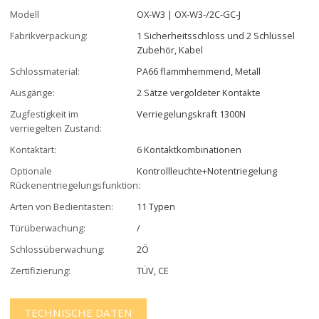
Modell
OX-W3 | OX-W3-/2C-GC-J
Fabrikverpackung:
1 Sicherheitsschloss und 2 Schlüssel
Zubehör, Kabel
Schlossmaterial:
PA66 flammhemmend, Metall
Ausgänge:
2 Sätze vergoldeter Kontakte
Zugfestigkeit im
Verriegelungskraft 1300N
verriegelten Zustand:
Kontaktart:
6 Kontaktkombinationen
Optionale
Kontrollleuchte+Notentriegelung
Rückenentriegelungsfunktion:
Arten von Bedientasten:
11 Typen
Türüberwachung:
/
Schlossüberwachung:
2Ö
Zertifizierung:
TÜV, CE
TECHNISCHE DATEN