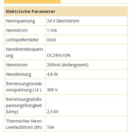
Elektrische Parameter
Nennspannung
24 V Gleichstrom
Nennstrom
1 mA
Lichtquellenfarbe
Grün
Nennbetriebsspann
ung
DC24V±10%
Nennstrom
200mA (Anfangswert)
Nennleistung
4,8 W
Bemessungsisolati
onsspannung ( Ui )
300 V
Bemessungsstoßs
pannungsfestigkeit
(Uimp)
2,5 kV
Thermischer Nenn-
Leerlaufstrom (Ith)
10A