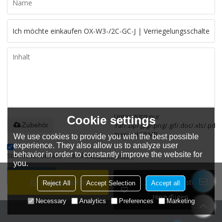
Unterstützt nur
Cookie settings
.rar/.zip/.jpg/.png/.gif/.doc/.xls/.pdf,
Zubehör
maximal 20 MB
We use cookies to provide you with the best possible
experience. They also allow us to analyze user
behavior in order to constantly improve the website for
Stimme ich Service-Artikel zu,
Service-Artikel
you.
SENDEN
Kontakt Sofort
Zur Wunschliste
Reject All
Accept Selection
Accept all
Hinzufügen
Necessary
Analytics
Preferences
Marketing