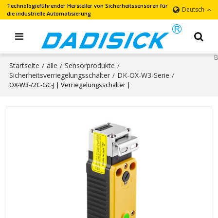
Technologieführender Hersteller von Sicherheitssensoren für
Deutsch
die industrielle Automatisierung
Startseite
alle
Sensorprodukte
/
/
/
Sicherheitsverriegelungsschalter
DK-OX-W3-Serie
/
/
OX-W3-/2C-GC-J | Verriegelungsschalter |