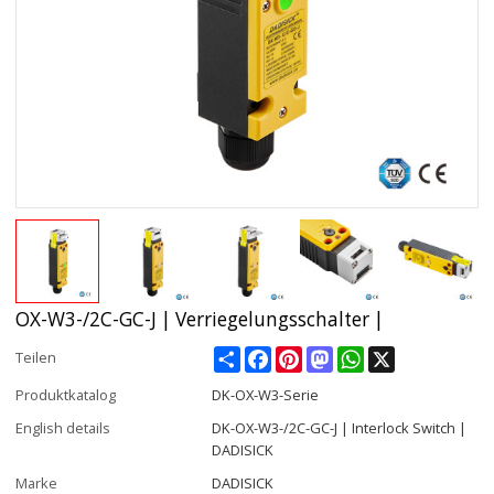
OX-W3-/2C-GC-J | Verriegelungsschalter |
Share
Facebook
Pinterest
Mastodon
WhatsApp
X
Teilen
Produktkatalog
DK-OX-W3-Serie
English details
DK-OX-W3-/2C-GC-J | Interlock Switch |
DADISICK
Marke
DADISICK