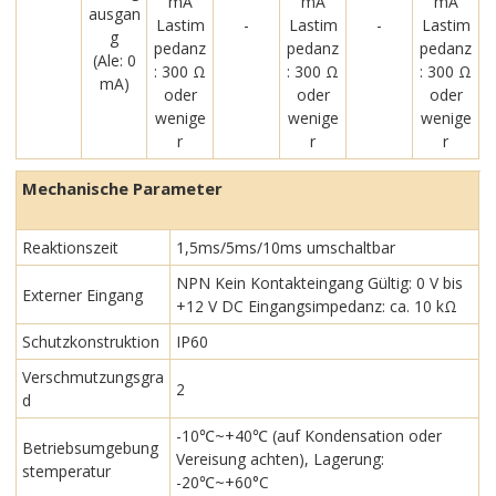
mA
mA
mA
ausgan
Lastim
-
Lastim
-
Lastim
g
pedanz
pedanz
pedanz
(Ale: 0
: 300 Ω
: 300 Ω
: 300 Ω
mA)
oder
oder
oder
wenige
wenige
wenige
r
r
r
Mechanische Parameter
Reaktionszeit
1,5ms/5ms/10ms umschaltbar
NPN Kein Kontakteingang Gültig: 0 V bis
Externer Eingang
+12 V DC Eingangsimpedanz: ca. 10 kΩ
Schutzkonstruktion
IP60
Verschmutzungsgra
2
d
-10℃~+40℃ (auf Kondensation oder
Betriebsumgebung
Vereisung achten), Lagerung:
stemperatur
-20℃~+60°C