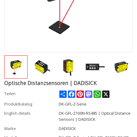
Optische Distanzsensoren | DADISICK
Share
Facebook
Pinterest
Mastodon
WhatsApp
X
Teilen
Produktkatalog
DK-GFL-Z-Serie
English details
DK-GFL-Z100N-RS485 | Optical Distance
Sensors | DADISICK
Marke
DADISICK