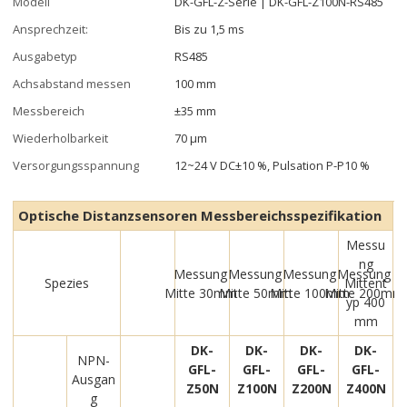
Modell
DK-GFL-Z-Serie | DK-GFL-Z100N-RS485
Ansprechzeit:
Bis zu 1,5 ms
Ausgabetyp
RS485
Achsabstand messen
100 mm
Messbereich
±35 mm
Wiederholbarkeit
70 μm
Versorgungsspannung
12~24 V DC±10 %, Pulsation P-P10 %
Optische Distanzsensoren Messbereichsspezifikation
Messu
ng
Messung
Messung
Messung
Messung
Spezies
Mittent
Mitte 30mm
Mitte 50mm
Mitte 100mm
Mitte 200mm
yp 400
mm
DK-
DK-
DK-
DK-
NPN-
GFL-
GFL-
GFL-
GFL-
Ausgan
Z50N
Z100N
Z200N
Z400N
g