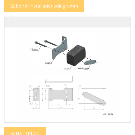
Zubehörinstallationsdiagramm
SCHALTPLAN