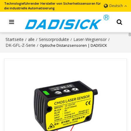
Technologieführender Hersteller von Sicherheitssensoren für
Deutsch
die industrielle Automatisierung
Startseite
alle
Sensorprodukte
Laser-Wegsensor
/
/
/
/
DK-GFL-Z-Serie
/
Optische Distanzsensoren | DADISICK