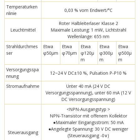
Temperaturken
0,03 % vom Endwert/°C
nlinie
Roter Halbleiterlaser Klasse 2
Leuchtmittel
Maximale Leistung: 1 mW, Lichtstrahl
Wellenlänge: 655 nm
Strahldurchmes
Etwa
Etwa
Etwa
Etwa
Etwa
ser
φ50μm
φ70μm
φ120μ
φ300μ
φ500μ
m
m
m
Versorgungsspa
12~24 V DC±10 %, Pulsation P-P10 %
nnung
Stromaufnahme
Unter 40 mA (24 V DC
Versorgungsspannung), unter 60 mA (12 V
DC Versorgungsspannung)
<NPN-Ausgangstyp >
NPN-Transistor mit offenem Kollektor
●Maximaler Eingangsstrom: 50 mA
●Angelegte Spannung: 30 V DC weniger
Steuerausgang
(Steuerausgang -0∨)