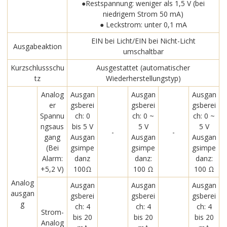
●Restspannung: weniger als 1,5 V (bei
niedrigem Strom 50 mA)
● Leckstrom: unter 0,1 mA
EIN bei Licht/EIN bei Nicht-Licht
Ausgabeaktion
umschaltbar
Kurzschlussschu
Ausgestattet (automatischer
tz
Wiederherstellungstyp)
Analog
Ausgan
Ausgan
Ausgan
er
gsberei
gsberei
gsberei
Spannu
ch: 0
ch: 0 ~
ch: 0 ~
ngsaus
bis 5 V
5 V
5 V
-
-
gang
Ausgan
Ausgan
Ausgan
(Bei
gsimpe
gsimpe
gsimpe
Alarm:
danz
danz:
danz:
+5,2 V)
100Ω
100 Ω
100 Ω
Analog
Ausgan
Ausgan
Ausgan
ausgan
gsberei
gsberei
gsberei
g
ch: 4
ch: 4
ch: 4
Strom-
bis 20
bis 20
bis 20
Analog