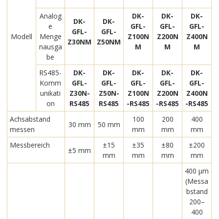
Analog
DK-
DK-
DK-
DK-
DK-
e
GFL-
GFL-
GFL-
GFL-
GFL-
Modell
Menge
Z100N
Z200N
Z400N
Z30NM
Z50NM
nausga
M
M
M
be
RS485-
DK-
DK-
DK-
DK-
DK-
Komm
GFL-
GFL-
GFL-
GFL-
GFL-
unikati
Z30N-
Z50N-
Z100N
Z200N
Z400N
on
RS485
RS485
-RS485
-RS485
-RS485
Achsabstand
100
200
400
30 mm
50 mm
messen
mm
mm
mm
Messbereich
±15
±35
±80
±200
±5 mm
mm
mm
mm
mm
400 μm
(Messa
bstand
200–
400