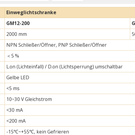
Einweglichtschranke
GM12-200
G
2000 mm
5
NPN Schließer/Öffner, PNP Schließer/Öffner
＜5 %
L.on (Lichteinfall) / D.on (Lichtsperrung) umschaltbar
Gelbe LED
<5 ms
10~30 V Gleichstrom
<30 mA
<200 mA
-15℃~+55℃, kein Gefrieren