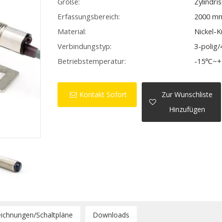
Größe:
Zylindr
Erfassungsbereich:
2000 m
Material:
Nickel-
Verbindungstyp:
3-polig/
Betriebstemperatur:
-15℃~+5
Kontakt Sofort
Zur Wunschliste
Hinzufügen
ichnungen/Schaltpläne
Downloads