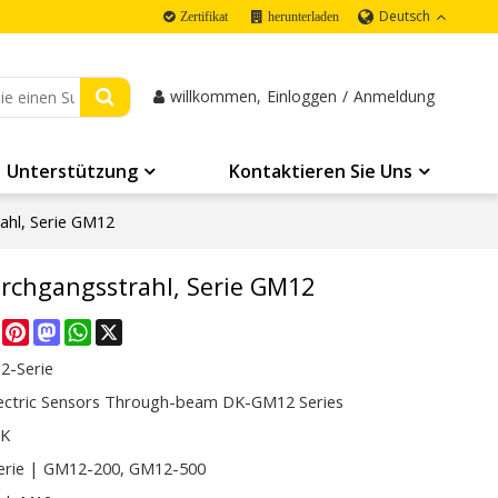
Deutsch
Zertifikat
herunterladen
willkommen,
Einloggen
/
Anmeldung
Unterstützung
Kontaktieren Sie Uns
ahl, Serie GM12
rchgangsstrahl, Serie GM12
re
Facebook
Pinterest
Mastodon
WhatsApp
X
2-Serie
ectric Sensors Through-beam DK-GM12 Series
CK
rie | GM12-200, GM12-500