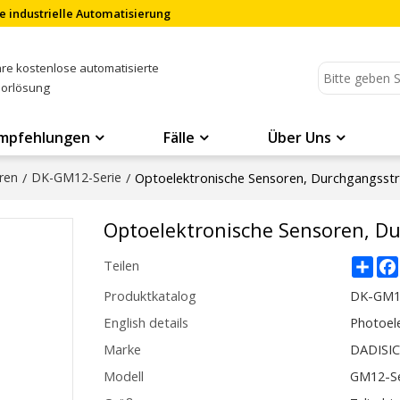
e industrielle Automatisierung
Ihre kostenlose automatisierte
sorlösung
mpfehlungen
Fälle
Über Uns
ren
/
DK-GM12-Serie
/
Optoelektronische Sensoren, Durchgangsstr
Optoelektronische Sensoren, Du
Sha
Teilen
Produktkatalog
DK-GM1
English details
Photoel
Marke
DADISI
Modell
GM12-Se