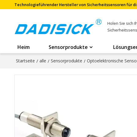
Technologieführender Hersteller von Sicherheitssensoren für di
Holen Sie sich 
Sicherheitssen
Heim
Sensorprodukte
Lösungse
Startseite
/
alle
/
Sensorprodukte
/
Optoelektronische Senso