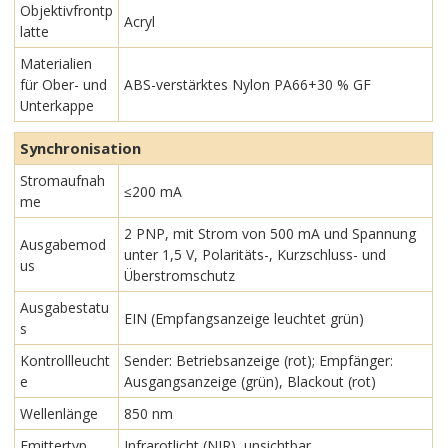
Objektivfrontp
Acryl
latte
Materialien
für Ober- und
ABS-verstärktes Nylon PA66+30 % GF
Unterkappe
Synchronisation
Stromaufnah
≤200 mA
me
2 PNP, mit Strom von 500 mA und Spannung
Ausgabemod
unter 1,5 V, Polaritäts-, Kurzschluss- und
us
Überstromschutz
Ausgabestatu
EIN (Empfangsanzeige leuchtet grün)
s
Kontrollleucht
Sender: Betriebsanzeige (rot); Empfänger:
e
Ausgangsanzeige (grün), Blackout (rot)
Wellenlänge
850 nm
Emittertyp
Infrarotlicht (NIR), unsichtbar