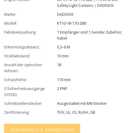
Safety Light Curtains｜DADISICK
Marke
DADISICK
Modell
KT10-18-170-2BB
Fabrikverpackung
1 Empfänger und 1 Sender Zubehör,
Kabel
Erkennungsdistanz:
0,3–6 M
Strahlabstand:
10 mm
Anzahl der optischen
18
Achsen:
Schutzhöhe:
170 mm
2 Sicherheitsausgänge
2 PNP
(OSSD)
Schnittstellenstecker
Ausgestattet mit M8-Stecker
Zertifizierung:
TÜV, UL, CE, RoSH, GB
DOKUMENTE & DOWNLOADS