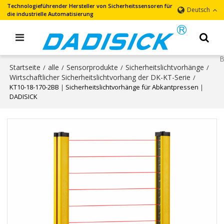
Technologieführender Hersteller von Sicherheitssensoren für
Deutsch
die industrielle Automatisierung
Startseite
alle
Sensorprodukte
Sicherheitslichtvorhänge
/
/
/
/
Wirtschaftlicher Sicherheitslichtvorhang der DK-KT-Serie
/
KT10-18-170-2BB｜Sicherheitslichtvorhänge für Abkantpressen｜
DADISICK