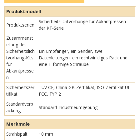
Produktmodell
Sicherheitslichtvorhänge für Abkantpressen
Produktserien
der KT-Serie
Zusammenst
ellung des
Sicherheitslich
Ein Empfänger, ein Sender, zwei
tvorhang-Kits
Datenleitungen, ein rechtwinkliges Rack und
für
eine T-förmige Schraube
Abkantpresse
n
Sicherheitszer
TÜV CE, China GB-Zertifikat, ISO-Zertifikat UL-
tifikat
FCC, TYP 2
Standardverp
Standard-Industrieumgebung
ackung
Merkmale
Strahlspalt
10 mm