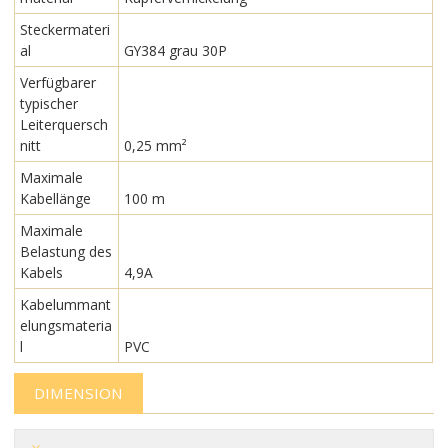
Steckermateri
al
GY384 grau 30P
Verfügbarer
typischer
Leiterquersch
nitt
0,25 mm²
Maximale
Kabellänge
100 m
Maximale
Belastung des
Kabels
4,9A
Kabelummant
elungsmateria
l
PVC
DIMENSION