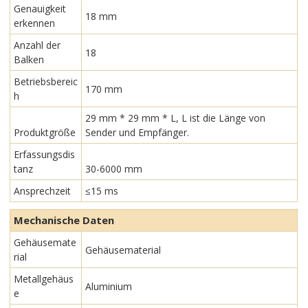
Genauigkeit
18 mm
erkennen
Anzahl der
18
Balken
Betriebsbereic
170 mm
h
29 mm * 29 mm * L, L ist die Länge von
Produktgröße
Sender und Empfänger.
Erfassungsdis
tanz
30-6000 mm
Ansprechzeit
≤15 ms
Mechanische Daten
Gehäusemate
Gehäusematerial
rial
Metallgehäus
Aluminium
e