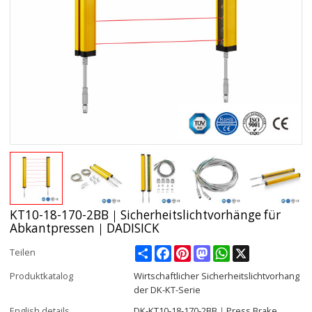
KT10-18-170-2BB｜Sicherheitslichtvorhänge für
Abkantpressen｜DADISICK
Share
Facebook
Pinterest
Mastodon
WhatsApp
X
Teilen
Produktkatalog
Wirtschaftlicher Sicherheitslichtvorhang
der DK-KT-Serie
English details
DK-KT10-18-170-2BB｜Press Brake