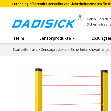
Technologieführender Hersteller von Sicherheitssensoren für di
Holen Sie sich 
Sicherheitssen
Heim
Sensorprodukte
Lösungse
Startseite
/
alle
/
Sensorprodukte
/
Sicherheitslichtvorhänge