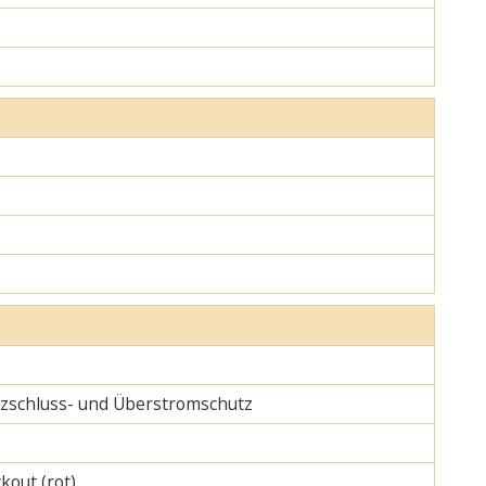
urzschluss- und Überstromschutz
kout (rot)