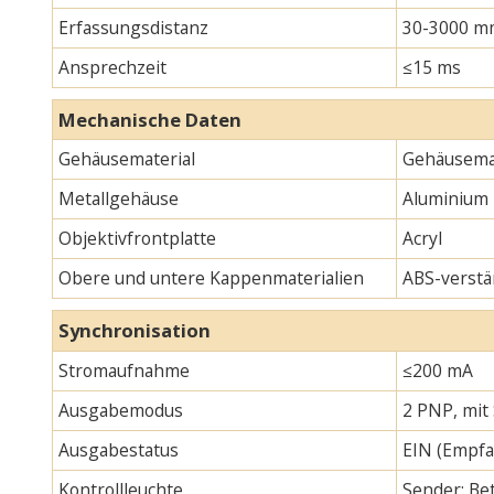
Erfassungsdistanz
30-3000 m
Ansprechzeit
≤15 ms
Mechanische Daten
Gehäusematerial
Gehäusemat
Metallgehäuse
Aluminium
Objektivfrontplatte
Acryl
Obere und untere Kappenmaterialien
ABS-verstä
Synchronisation
Stromaufnahme
≤200 mA
Ausgabemodus
2 PNP, mit
Ausgabestatus
EIN (Empfa
Kontrollleuchte
Sender: Bet