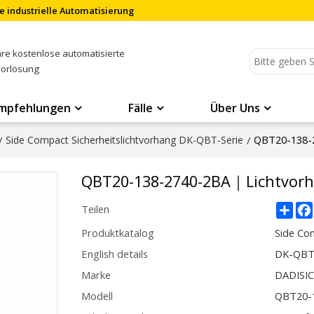
e industrielle Automatisierung
Ihre kostenlose automatisierte
sorlösung
mpfehlungen
Fälle
Über Uns
QBT20-138-2
/
Side Compact Sicherheitslichtvorhang DK-QBT-Serie
/
QBT20-138-2740-2BA｜Lichtvorh
Sha
Teilen
Produktkatalog
Side Co
English details
DK-QBT2
Marke
DADISI
Modell
QBT20-