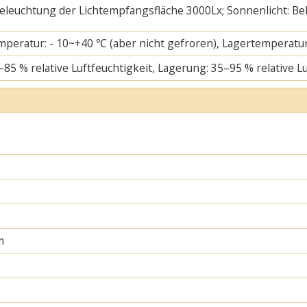
 Beleuchtung der Lichtempfangsfläche 3000Lx; Sonnenlicht: B
mperatur: - 10~+40 ℃ (aber nicht gefroren), Lagertemperatur
–85 % relative Luftfeuchtigkeit, Lagerung: 35–95 % relative L
m