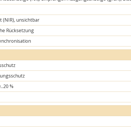
ht (NIR), unsichtbar
he Rücksetzung
ynchronisation
sschutz
ungsschutz
...20 %