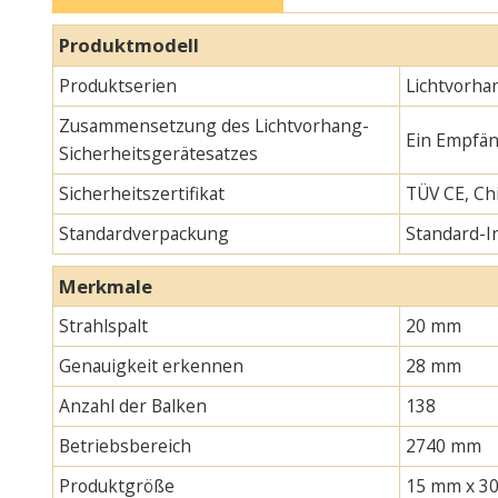
Produktmodell
Produktserien
Lichtvorha
Zusammensetzung des Lichtvorhang-
Ein Empfän
Sicherheitsgerätesatzes
Sicherheitszertifikat
TÜV CE, Chi
Standardverpackung
Standard-
Merkmale
Strahlspalt
20 mm
Genauigkeit erkennen
28 mm
Anzahl der Balken
138
Betriebsbereich
2740 mm
Produktgröße
15 mm x 30