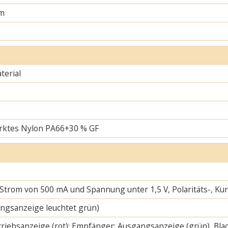
m
erial
rktes Nylon PA66+30 % GF
 Strom von 500 mA und Spannung unter 1,5 V, Polaritäts-, K
ngsanzeige leuchtet grün)
riebsanzeige (rot); Empfänger: Ausgangsanzeige (grün), Blac