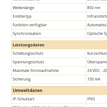
Wellenlänge
850 nm
Emittertyp
Infrarotlic
Funktion verfügbar
Automatisc
Synchronisation
Optische S
Leistungsdaten
Schaltungsschutz
Kurzschlus
Spannungsschutz
Überspann
Maximale Stromaufnahme
24 VDC, -20
Sicherung
150 mA
Umweltdaten
IP-Schutzart
IP65