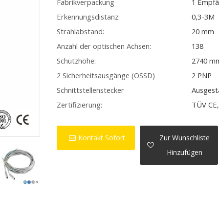
Fabrikverpackung
1 Empfä
Erkennungsdistanz:
0,3-3M
Strahlabstand:
20 mm
Anzahl der optischen Achsen:
138
Schutzhöhe:
2740 m
2 Sicherheitsausgänge (OSSD)
2 PNP
Schnittstellenstecker
Ausgest
Zertifizierung:
TÜV CE,
Kontakt Sofort
Zur Wunschliste
Hinzufügen