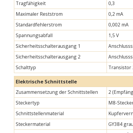
Tragfähigkeit
0,3
Maximaler Reststrom
0,2 mA
Standardfehlerstrom
0,002 mA
Spannungsabfall
1,5 V
Sicherheitsschalterausgang 1
Anschlusss
Sicherheitsschalterausgang 2
Anschlusss
Schalttyp
Transistor
Elektrische Schnittstelle
Zusammensetzung der Schnittstellen
2 (Empfäng
Steckertyp
M8-Stecker
Schnittstellenmaterial
Kupfervern
Steckermaterial
GY384 gra