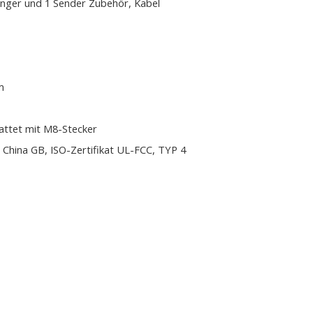
nger und 1 Sender Zubehör, Kabel
m
attet mit M8-Stecker
 China GB, ISO-Zertifikat UL-FCC, TYP 4