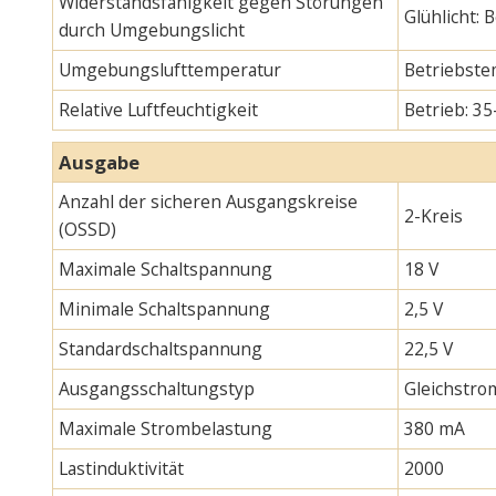
Widerstandsfähigkeit gegen Störungen
Glühlicht:
durch Umgebungslicht
Umgebungslufttemperatur
Betriebste
Relative Luftfeuchtigkeit
Betrieb: 35
Ausgabe
Anzahl der sicheren Ausgangskreise
2-Kreis
(OSSD)
Maximale Schaltspannung
18 V
Minimale Schaltspannung
2,5 V
Standardschaltspannung
22,5 V
Ausgangsschaltungstyp
Gleichstro
Maximale Strombelastung
380 mA
Lastinduktivität
2000