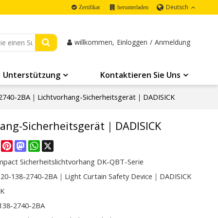
Deutsch
Zertifikat
herunterladen
willkommen,
Einloggen
/
Anmeldung
Unterstützung
Kontaktieren Sie Uns
740-2BA｜Lichtvorhang-Sicherheitsgerät｜DADISICK
ang-Sicherheitsgerät｜DADISICK
re
Facebook
Pinterest
Mastodon
WhatsApp
X
mpact Sicherheitslichtvorhang DK-QBT-Serie
0-138-2740-2BA｜Light Curtain Safety Device｜DADISICK
CK
138-2740-2BA