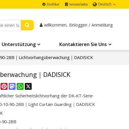
Deutsch
Zertifikat
herunterladen
willkommen,
Einloggen
/
Anmeldung
Unterstützung
Kontaktieren Sie Uns
-90-2BB｜Lichtvorhangüberwachung｜DADISICK
überwachung｜DADISICK
re
Facebook
Pinterest
Mastodon
WhatsApp
X
ftlicher Sicherheitslichtvorhang der DK-KT-Serie
-10-90-2BB｜Light Curtain Guarding｜DADISICK
CK
0-90-2BB