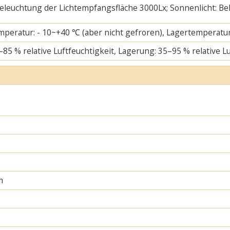
 Beleuchtung der Lichtempfangsfläche 3000Lx; Sonnenlicht: B
mperatur: - 10~+40 ℃ (aber nicht gefroren), Lagertemperatur
–85 % relative Luftfeuchtigkeit, Lagerung: 35–95 % relative L
m