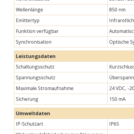
Wellenlänge
850 nm
Emittertyp
Infrarotlic
Funktion verfügbar
Automatisc
Synchronisation
Optische S
Leistungsdaten
Schaltungsschutz
Kurzschlus
Spannungsschutz
Überspann
Maximale Stromaufnahme
24 VDC, -20
Sicherung
150 mA
Umweltdaten
IP-Schutzart
IP65