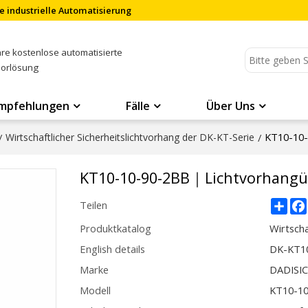
e industrielle Automatisierung
Ihre kostenlose automatisierte
sorlösung
mpfehlungen
Fälle
Über Uns
KT10-10
/
Wirtschaftlicher Sicherheitslichtvorhang der DK-KT-Serie
/
KT10-10-90-2BB｜Lichtvorhang
Sha
Teilen
Produktkatalog
Wirtscha
English details
DK-KT10
Marke
DADISI
Modell
KT10-1