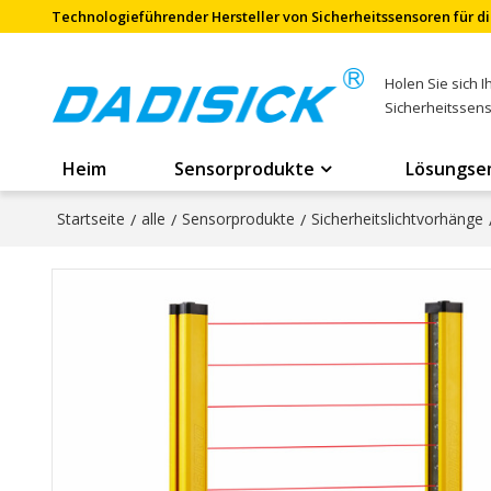
Technologieführender Hersteller von Sicherheitssensoren für di
Holen Sie sich 
Sicherheitssen
Heim
Sensorprodukte
Lösungse
Startseite
/
alle
/
Sensorprodukte
/
Sicherheitslichtvorhänge