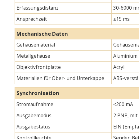
Erfassungsdistanz
30-6000 m
Ansprechzeit
≤15 ms
Mechanische Daten
Gehäusematerial
Gehäusemat
Metallgehäuse
Aluminium
Objektivfrontplatte
Acryl
Materialien für Ober- und Unterkappe
ABS-verstä
Synchronisation
Stromaufnahme
≤200 mA
Ausgabemodus
2 PNP, mit
Ausgabestatus
EIN (Empfa
Kontrollleuchte
Sender: Bet