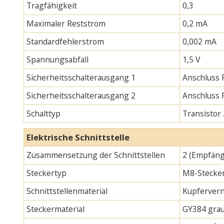
Tragfähigkeit
0,3
Maximaler Reststrom
0,2 mA
Standardfehlerstrom
0,002 mA
Spannungsabfall
1,5 V
Sicherheitsschalterausgang 1
Anschluss 
Sicherheitsschalterausgang 2
Anschluss
Schalttyp
Transistor
Elektrische Schnittstelle
Zusammensetzung der Schnittstellen
2 (Empfäng
Steckertyp
M8-Stecker
Schnittstellenmaterial
Kupfervern
Steckermaterial
GY384 gra