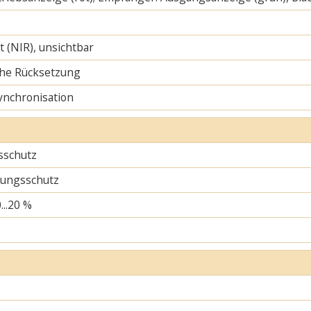
ht (NIR), unsichtbar
he Rücksetzung
ynchronisation
sschutz
ungsschutz
...20 %