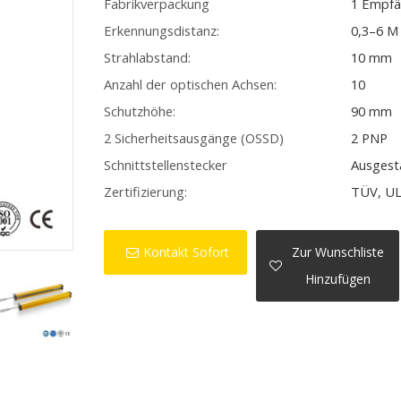
Fabrikverpackung
1 Empfä
Erkennungsdistanz:
0,3–6 M
Strahlabstand:
10 mm
Anzahl der optischen Achsen:
10
Schutzhöhe:
90 mm
2 Sicherheitsausgänge (OSSD)
2 PNP
Schnittstellenstecker
Ausgest
Zertifizierung:
TÜV, UL
Kontakt Sofort
Zur Wunschliste
Hinzufügen