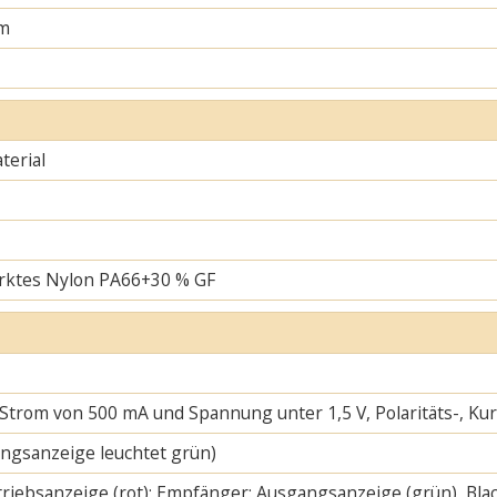
m
erial
rktes Nylon PA66+30 % GF
 Strom von 500 mA und Spannung unter 1,5 V, Polaritäts-, K
ngsanzeige leuchtet grün)
riebsanzeige (rot); Empfänger: Ausgangsanzeige (grün), Blac