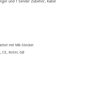
nger und 1 Sender Zubehör, Kabel
attet mit M8-Stecker
, CE, RoSH, GB