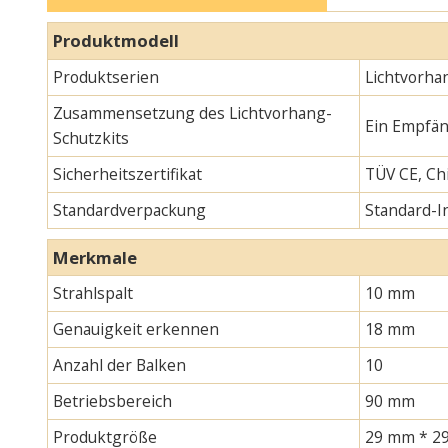
Produktmodell
Produktserien
Lichtvorha
Zusammensetzung des Lichtvorhang-
Ein Empfän
Schutzkits
Sicherheitszertifikat
TÜV CE, Chi
Standardverpackung
Standard-
Merkmale
Strahlspalt
10 mm
Genauigkeit erkennen
18 mm
Anzahl der Balken
10
Betriebsbereich
90 mm
Produktgröße
29 mm * 29