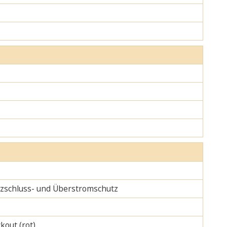
urzschluss- und Überstromschutz
kout (rot)