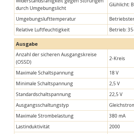
Widerstandsfähigkeit gegen Störungen
Glühlicht:
durch Umgebungslicht
Umgebungslufttemperatur
Betriebste
Relative Luftfeuchtigkeit
Betrieb: 35
Ausgabe
Anzahl der sicheren Ausgangskreise
2-Kreis
(OSSD)
Maximale Schaltspannung
18 V
Minimale Schaltspannung
2,5 V
Standardschaltspannung
22,5 V
Ausgangsschaltungstyp
Gleichstro
Maximale Strombelastung
380 mA
Lastinduktivität
2000