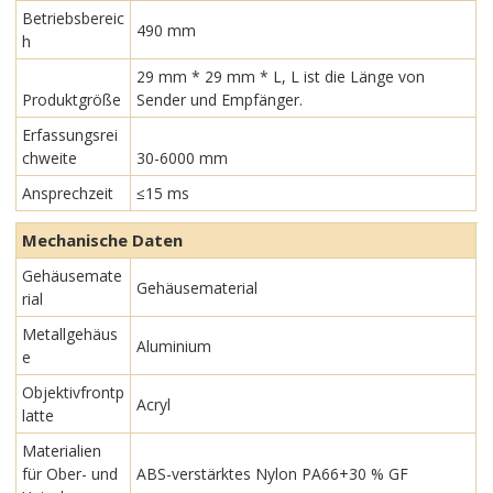
Betriebsbereic
490 mm
h
29 mm * 29 mm * L, L ist die Länge von
Produktgröße
Sender und Empfänger.
Erfassungsrei
chweite
30-6000 mm
Ansprechzeit
≤15 ms
Mechanische Daten
Gehäusemate
Gehäusematerial
rial
Metallgehäus
Aluminium
e
Objektivfrontp
Acryl
latte
Materialien
für Ober- und
ABS-verstärktes Nylon PA66+30 % GF