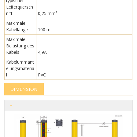
typischer
Leiterquersch
nitt
0,25 mm²
Maximale
Kabellänge
100 m
Maximale
Belastung des
Kabels
4,9A
Kabelummant
elungsmateria
l
PVC
DIMENSION