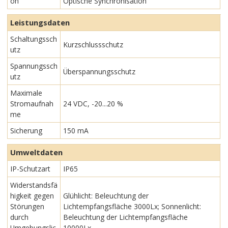
on
Optische Synchronisation
Leistungsdaten
Schaltungssch
Kurzschlussschutz
utz
Spannungssch
Überspannungsschutz
utz
Maximale
Stromaufnah
24 VDC, -20...20 %
me
Sicherung
150 mA
Umweltdaten
IP-Schutzart
IP65
Widerstandsfä
higkeit gegen
Glühlicht: Beleuchtung der
Störungen
Lichtempfangsfläche 3000Lx; Sonnenlicht:
durch
Beleuchtung der Lichtempfangsfläche
Umgebungslic
10000Lx