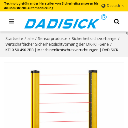
Technologieführender Hersteller von Sicherheitssensoren für
Deutsch
die industrielle Automatisierung
Startseite
alle
Sensorprodukte
Sicherheitslichtvorhänge
/
/
/
/
Wirtschaftlicher Sicherheitslichtvorhang der DK-KT-Serie
/
KT10-50-490-2BB｜Maschinenlichtschutzvorrichtungen｜DADISICK