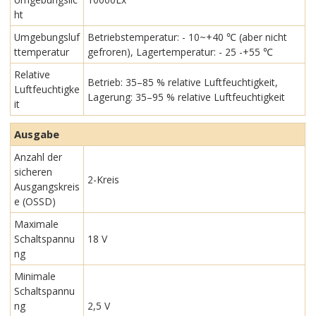
ht
Umgebungsluf
Betriebstemperatur: - 10~+40 ℃ (aber nicht
ttemperatur
gefroren), Lagertemperatur: - 25 -+55 ℃
Relative
Betrieb: 35–85 % relative Luftfeuchtigkeit,
Luftfeuchtigke
Lagerung: 35–95 % relative Luftfeuchtigkeit
it
Ausgabe
Anzahl der
sicheren
2-Kreis
Ausgangskreis
e (OSSD)
Maximale
Schaltspannu
18 V
ng
Minimale
Schaltspannu
ng
2,5 V