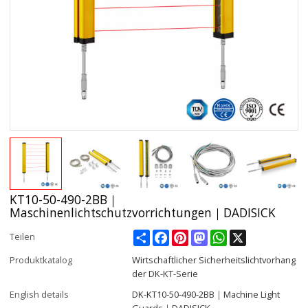
KT10-50-490-2BB｜
Maschinenlichtschutzvorrichtungen｜DADISICK
Share
Facebook
Pinterest
Mastodon
WhatsApp
X
Teilen
Produktkatalog
Wirtschaftlicher Sicherheitslichtvorhang
der DK-KT-Serie
English details
DK-KT10-50-490-2BB｜Machine Light
Guards｜DADISICK