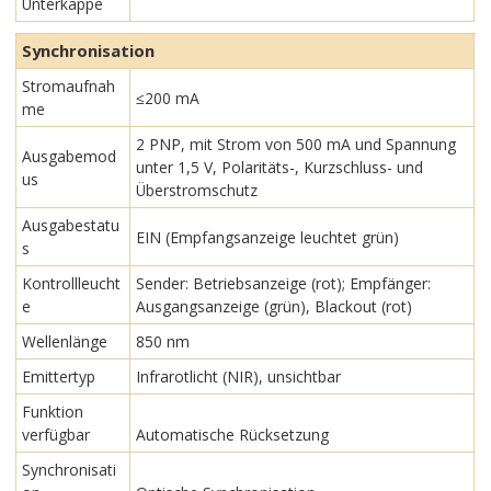
Unterkappe
Synchronisation
Stromaufnah
≤200 mA
me
2 PNP, mit Strom von 500 mA und Spannung
Ausgabemod
unter 1,5 V, Polaritäts-, Kurzschluss- und
us
Überstromschutz
Ausgabestatu
EIN (Empfangsanzeige leuchtet grün)
s
Kontrollleucht
Sender: Betriebsanzeige (rot); Empfänger:
e
Ausgangsanzeige (grün), Blackout (rot)
Wellenlänge
850 nm
Emittertyp
Infrarotlicht (NIR), unsichtbar
Funktion
verfügbar
Automatische Rücksetzung
Synchronisati