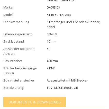
Marke
DADISICK
Modell
KT10-50-490-2BB
Fabrikverpackung
1 Empfänger und 1 Sender Zubehör,
Kabel
Erkennungsdistanz:
0,3–6 M
Strahlabstand:
10 mm
Anzahl der optischen
50
Achsen:
Schutzhöhe:
490 mm
2 Sicherheitsausgänge
2 PNP
(OSSD)
Schnittstellenstecker
Ausgestattet mit M8-Stecker
Zertifizierung:
TÜV, UL, CE, RoSH, GB
DOKUMENTE & DOWNLOADS