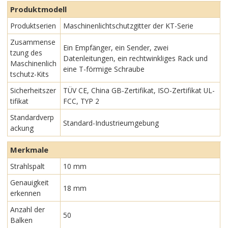
Produktmodell
Produktserien
Maschinenlichtschutzgitter der KT-Serie
Zusammense
Ein Empfänger, ein Sender, zwei
tzung des
Datenleitungen, ein rechtwinkliges Rack und
Maschinenlich
eine T-förmige Schraube
tschutz-Kits
Sicherheitszer
TÜV CE, China GB-Zertifikat, ISO-Zertifikat UL-
tifikat
FCC, TYP 2
Standardverp
Standard-Industrieumgebung
ackung
Merkmale
Strahlspalt
10 mm
Genauigkeit
18 mm
erkennen
Anzahl der
50
Balken