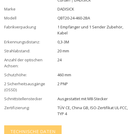
Marke
DADISICK
Modell
QBT20-24-460-2BA
Fabrikverpackung
1 Empfänger und 1 Sender Zubehör,
Kabel
Erkennungsdistanz:
0,3-3M
Strahlabstand:
20 mm
Anzahl der optischen
24
Achsen:
Schutzhöhe:
460 mm
2 Sicherheitsausgänge
2 PNP
(OSSD)
Schnittstellenstecker
Ausgestattet mit M8-Stecker
Zertifizierung:
TÜV CE, China GB, ISO-Zertifikat UL-FCC,
TYP 4
TECHNISCHE DATEN