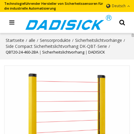
Technologieführender Hersteller von Sicherheitssensoren für
Deutsch
die industrielle Automatisierung
Startseite
alle
Sensorprodukte
Sicherheitslichtvorhänge
/
/
/
/
Side Compact Sicherheitslichtvorhang DK-QBT-Serie
/
QBT20-24-460-2BA｜Sicherheitslichtvorhang｜DADISICK