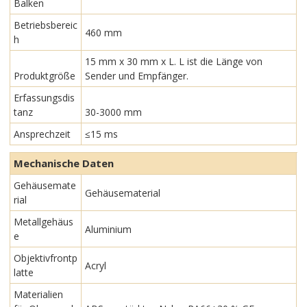
Balken
Betriebsbereic
460 mm
h
15 mm x 30 mm x L. L ist die Länge von
Produktgröße
Sender und Empfänger.
Erfassungsdis
tanz
30-3000 mm
Ansprechzeit
≤15 ms
Mechanische Daten
Gehäusemate
Gehäusematerial
rial
Metallgehäus
Aluminium
e
Objektivfrontp
Acryl
latte
Materialien