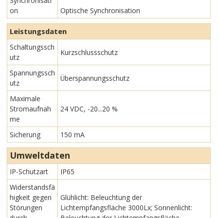
Synchronisati
on
Optische Synchronisation
Leistungsdaten
Schaltungssch
Kurzschlussschutz
utz
Spannungssch
Überspannungsschutz
utz
Maximale
Stromaufnah
24 VDC, -20...20 %
me
Sicherung
150 mA
Umweltdaten
IP-Schutzart
IP65
Widerstandsfä
higkeit gegen
Glühlicht: Beleuchtung der
Störungen
Lichtempfangsfläche 3000Lx; Sonnenlicht:
durch
Beleuchtung der Lichtempfangsfläche