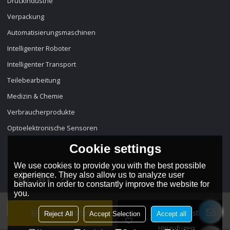
Druckindustrie
Verpackung
Automatisierungsmaschinen
Intelligenter Roboter
Intelligenter Transport
Teilebearbeitung
Medizin & Chemie
Verbraucherprodukte
Optoelektronische Sensoren
Cookie settings
We use cookies to provide you with the best possible
experience. They also allow us to analyze user
behavior in order to constantly improve the website for
you.
Sprache:
Deutsch
Kontakt Sofort
Zur Wunschliste
Reject All
Accept Selection
Accept all
Hinzufügen