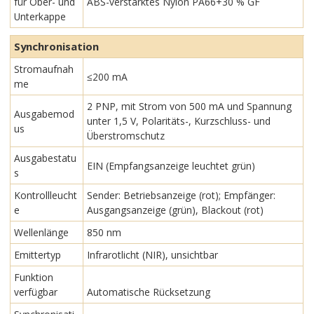
für Ober- und
ABS-verstärktes Nylon PA66+30 % GF
Unterkappe
Synchronisation
Stromaufnah
≤200 mA
me
2 PNP, mit Strom von 500 mA und Spannung
Ausgabemod
unter 1,5 V, Polaritäts-, Kurzschluss- und
us
Überstromschutz
Ausgabestatu
EIN (Empfangsanzeige leuchtet grün)
s
Kontrollleucht
Sender: Betriebsanzeige (rot); Empfänger:
e
Ausgangsanzeige (grün), Blackout (rot)
Wellenlänge
850 nm
Emittertyp
Infrarotlicht (NIR), unsichtbar
Funktion
verfügbar
Automatische Rücksetzung