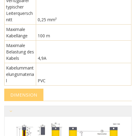
Verfügbarer
typischer
Leiterquersch
nitt
0,25 mm²
Maximale
Kabellänge
100 m
Maximale
Belastung des
Kabels
4,9A
Kabelummant
elungsmateria
l
PVC
DIMENSION