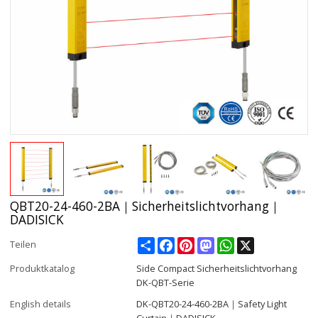
QBT20-24-460-2BA｜Sicherheitslichtvorhang｜
DADISICK
Share
Facebook
Pinterest
Mastodon
WhatsApp
X
Teilen
Produktkatalog
Side Compact Sicherheitslichtvorhang
DK-QBT-Serie
English details
DK-QBT20-24-460-2BA｜Safety Light
Curtain｜DADISICK