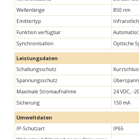
Wellenlänge
850 nm
Emittertyp
Infrarotlic
Funktion verfügbar
Automatisc
Synchronisation
Optische S
Leistungsdaten
Schaltungsschutz
Kurzschlus
Spannungsschutz
Überspann
Maximale Stromaufnahme
24 VDC, -20
Sicherung
150 mA
Umweltdaten
IP-Schutzart
IP65