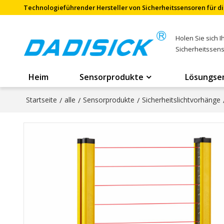
Technologieführender Hersteller von Sicherheitssensoren für di
Holen Sie sich 
Sicherheitssen
Heim
Sensorprodukte
Lösungse
Startseite
/
alle
/
Sensorprodukte
/
Sicherheitslichtvorhänge