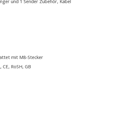
nger und 1 Sender Zubehör, Kabel
attet mit M8-Stecker
, CE, RoSH, GB