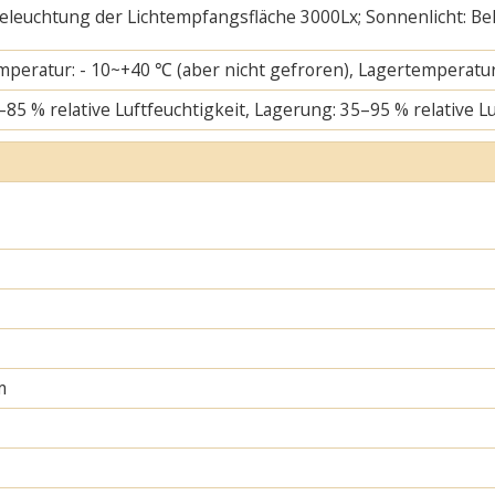
 Beleuchtung der Lichtempfangsfläche 3000Lx; Sonnenlicht: B
mperatur: - 10~+40 ℃ (aber nicht gefroren), Lagertemperatur
–85 % relative Luftfeuchtigkeit, Lagerung: 35–95 % relative L
m