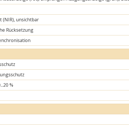
ht (NIR), unsichtbar
he Rücksetzung
ynchronisation
sschutz
ungsschutz
...20 %