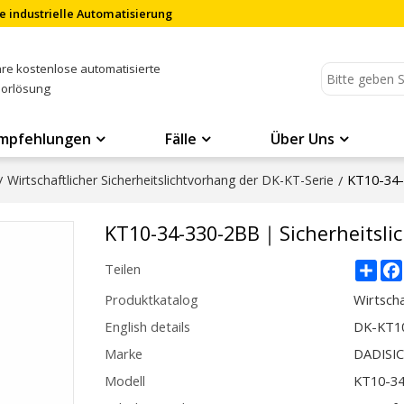
e industrielle Automatisierung
Ihre kostenlose automatisierte
sorlösung
mpfehlungen
Fälle
Über Uns
KT10-34-
/
Wirtschaftlicher Sicherheitslichtvorhang der DK-KT-Serie
/
KT10-34-330-2BB｜Sicherheitsl
Sha
Teilen
Produktkatalog
Wirtscha
English details
DK-KT10
Marke
DADISI
Modell
KT10-3