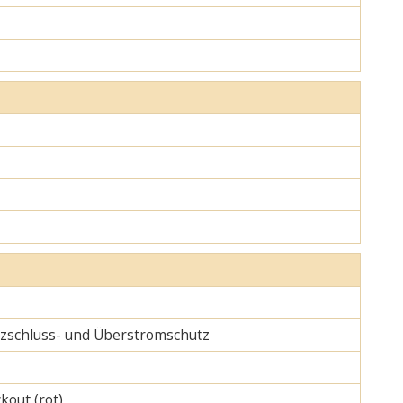
urzschluss- und Überstromschutz
kout (rot)