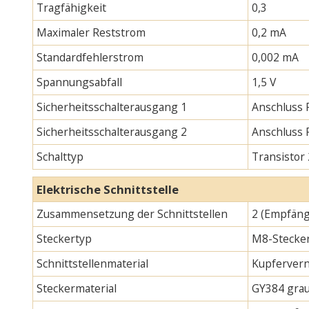
Tragfähigkeit
0,3
Maximaler Reststrom
0,2 mA
Standardfehlerstrom
0,002 mA
Spannungsabfall
1,5 V
Sicherheitsschalterausgang 1
Anschluss 
Sicherheitsschalterausgang 2
Anschluss
Schalttyp
Transistor
Elektrische Schnittstelle
Zusammensetzung der Schnittstellen
2 (Empfäng
Steckertyp
M8-Stecker
Schnittstellenmaterial
Kupfervern
Steckermaterial
GY384 gra