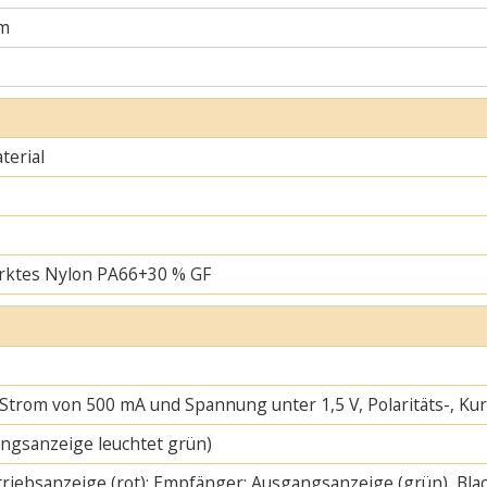
m
erial
rktes Nylon PA66+30 % GF
 Strom von 500 mA und Spannung unter 1,5 V, Polaritäts-, K
ngsanzeige leuchtet grün)
riebsanzeige (rot); Empfänger: Ausgangsanzeige (grün), Blac