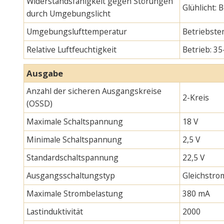
Widerstandsfähigkeit gegen Störungen
Glühlicht:
durch Umgebungslicht
Umgebungslufttemperatur
Betriebste
Relative Luftfeuchtigkeit
Betrieb: 35
Ausgabe
Anzahl der sicheren Ausgangskreise
2-Kreis
(OSSD)
Maximale Schaltspannung
18 V
Minimale Schaltspannung
2,5 V
Standardschaltspannung
22,5 V
Ausgangsschaltungstyp
Gleichstro
Maximale Strombelastung
380 mA
Lastinduktivität
2000