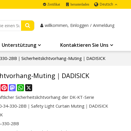
Deutsch
Zertifikat
herunterladen
willkommen,
Einloggen
/
Anmeldung
Unterstützung
Kontaktieren Sie Uns
330-2BB｜Sicherheitslichtvorhang-Muting｜DADISICK
ichtvorhang-Muting｜DADISICK
re
Facebook
Pinterest
Mastodon
WhatsApp
X
ftlicher Sicherheitslichtvorhang der DK-KT-Serie
-34-330-2BB｜Safety Light Curtain Muting｜DADISICK
CK
4-330-2BB