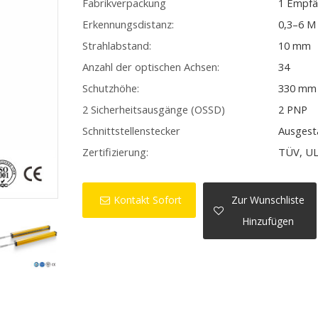
Fabrikverpackung
1 Empfä
Erkennungsdistanz:
0,3–6 M
Strahlabstand:
10 mm
Anzahl der optischen Achsen:
34
Schutzhöhe:
330 mm
2 Sicherheitsausgänge (OSSD)
2 PNP
Schnittstellenstecker
Ausgest
Zertifizierung:
TÜV, UL
Kontakt Sofort
Zur Wunschliste
Hinzufügen