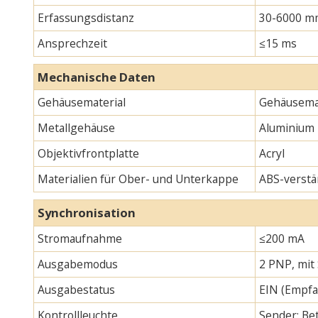
Erfassungsdistanz
30-6000 m
Ansprechzeit
≤15 ms
Mechanische Daten
Gehäusematerial
Gehäusemat
Metallgehäuse
Aluminium
Objektivfrontplatte
Acryl
Materialien für Ober- und Unterkappe
ABS-verstä
Synchronisation
Stromaufnahme
≤200 mA
Ausgabemodus
2 PNP, mit
Ausgabestatus
EIN (Empfa
Kontrollleuchte
Sender: Bet