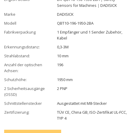
Sensors for Machines｜DADISICK
Marke
DADISICK
Modell
QBT10-196-1950-2BA
Fabrikverpackung
1 Empfänger und 1 Sender Zubehör,
Kabel
Erkennungsdistanz:
0,3-3M
Strahlabstand:
10 mm
Anzahl der optischen
196
Achsen:
Schutzhöhe:
1950 mm
2 Sicherheitsausgänge
2 PNP
(OSSD)
Schnittstellenstecker
Ausgestattet mit M8-Stecker
Zertifizierung:
TÜV CE, China GB, ISO-Zertifikat UL-FCC,
TYP 4