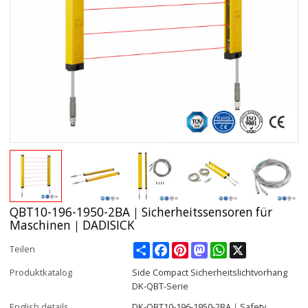
QBT10-196-1950-2BA｜Sicherheitssensoren für
Maschinen｜DADISICK
Share
Facebook
Pinterest
Mastodon
WhatsApp
X
Teilen
Produktkatalog
Side Compact Sicherheitslichtvorhang
DK-QBT-Serie
English details
DK-QBT10-196-1950-2BA｜Safety