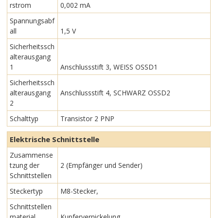
rstrom
0,002 mA
Spannungsabf
all
1,5 V
Sicherheitssch
alterausgang
1
Anschlussstift 3, WEISS OSSD1
Sicherheitssch
alterausgang
Anschlussstift 4, SCHWARZ OSSD2
2
Schalttyp
Transistor 2 PNP
Elektrische Schnittstelle
Zusammense
tzung der
2 (Empfänger und Sender)
Schnittstellen
Steckertyp
M8-Stecker,
Schnittstellen
material
Kupfervernickelung