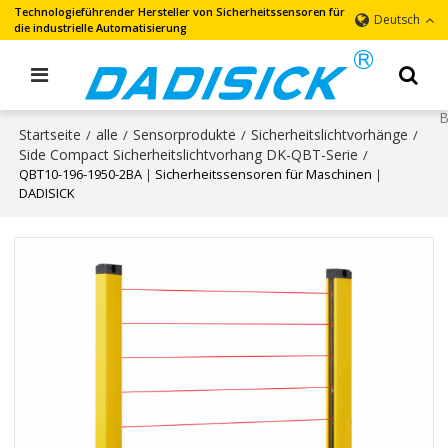
Technologieführender Hersteller von Sicherheitssensoren für
Deutsch
die industrielle Automatisierung
Startseite
alle
Sensorprodukte
Sicherheitslichtvorhänge
/
/
/
/
Side Compact Sicherheitslichtvorhang DK-QBT-Serie
/
QBT10-196-1950-2BA｜Sicherheitssensoren für Maschinen｜
DADISICK