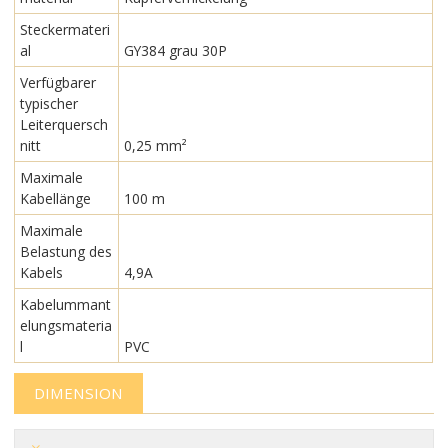
Steckermateri
al
GY384 grau 30P
Verfügbarer
typischer
Leiterquersch
nitt
0,25 mm²
Maximale
Kabellänge
100 m
Maximale
Belastung des
Kabels
4,9A
Kabelummant
elungsmateria
l
PVC
DIMENSION