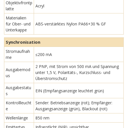
Objektivfrontp
Acryl
latte
Materialien
für Ober- und
ABS-verstärktes Nylon PA66+30 % GF
Unterkappe
Synchronisation
Stromaufnah
≤200 mA
me
2 PNP, mit Strom von 500 mA und Spannung
Ausgabemod
unter 1,5 V, Polaritäts-, Kurzschluss- und
us
Überstromschutz
Ausgabestatu
EIN (Empfangsanzeige leuchtet grün)
s
Kontrollleucht
Sender: Betriebsanzeige (rot); Empfänger:
e
Ausgangsanzeige (grün), Blackout (rot)
Wellenlänge
850 nm
Emittertyp
Infrarotlicht (NIR), unsichtbar