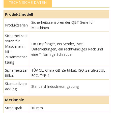
TECHNISCHE DATEN
Produktmodell
Sicherheitssensoren der QBT-Serie für
Produktserien
Maschinen
Sicherheitssen
soren für
Ein Empfänger, ein Sender, zwei
Maschinen –
Datenleitungen, ein rechtwinkliges Rack und
Kit-
eine T-förmige Schraube
Zusammense
tzung
Sicherheitszer
TÜV CE, China GB-Zertifikat, ISO-Zertifikat UL-
tifikat
FCC, TYP 4
Standardverp
Standard-Industrieumgebung
ackung
Merkmale
Strahlspalt
10 mm