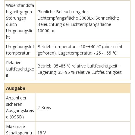
Widerstandsfä
higkeit gegen
Glühlicht: Beleuchtung der
Störungen
Lichtempfangsfläche 3000Lx; Sonnenlicht:
durch
Beleuchtung der Lichtempfangsfläche
Umgebungslic
10000Lx
ht
Umgebungsluf
Betriebstemperatur: - 10~+40 ℃ (aber nicht
ttemperatur
gefroren), Lagertemperatur: - 25 -+55 ℃
Relative
Betrieb: 35–85 % relative Luftfeuchtigkeit,
Luftfeuchtigke
Lagerung: 35–95 % relative Luftfeuchtigkeit
it
Ausgabe
Anzahl der
sicheren
2-Kreis
Ausgangskreis
e (OSSD)
Maximale
Schaltspannu
18 V