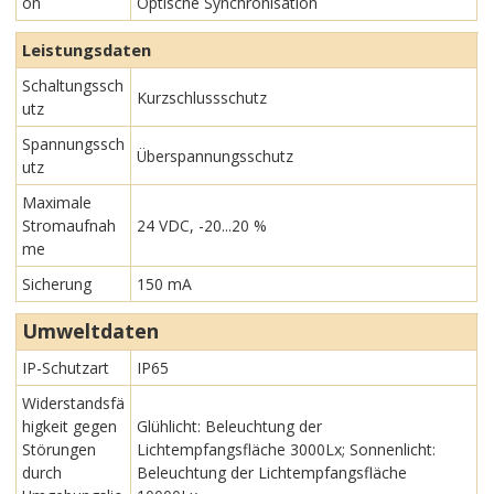
on
Optische Synchronisation
Leistungsdaten
Schaltungssch
Kurzschlussschutz
utz
Spannungssch
Überspannungsschutz
utz
Maximale
Stromaufnah
24 VDC, -20...20 %
me
Sicherung
150 mA
Umweltdaten
IP-Schutzart
IP65
Widerstandsfä
higkeit gegen
Glühlicht: Beleuchtung der
Störungen
Lichtempfangsfläche 3000Lx; Sonnenlicht:
durch
Beleuchtung der Lichtempfangsfläche