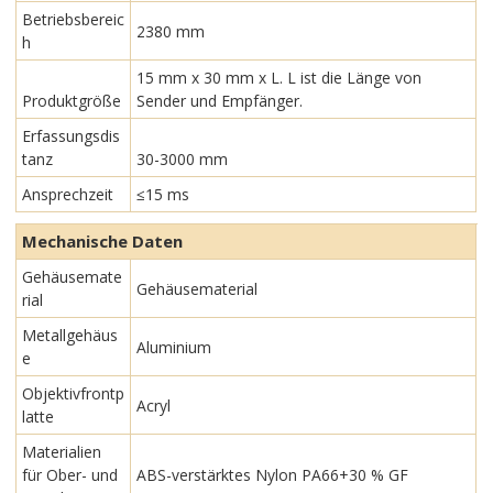
Betriebsbereic
2380 mm
h
15 mm x 30 mm x L. L ist die Länge von
Produktgröße
Sender und Empfänger.
Erfassungsdis
tanz
30-3000 mm
Ansprechzeit
≤15 ms
Mechanische Daten
Gehäusemate
Gehäusematerial
rial
Metallgehäus
Aluminium
e
Objektivfrontp
Acryl
latte
Materialien
für Ober- und
ABS-verstärktes Nylon PA66+30 % GF