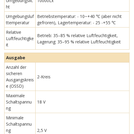
Umgebungslic
10000Lx
ht
Umgebungsluf
Betriebstemperatur: - 10~+40 ℃ (aber nicht
ttemperatur
gefroren), Lagertemperatur: - 25 -+55 ℃
Relative
Betrieb: 35–85 % relative Luftfeuchtigkeit,
Luftfeuchtigke
Lagerung: 35–95 % relative Luftfeuchtigkeit
it
Ausgabe
Anzahl der
sicheren
2-Kreis
Ausgangskreis
e (OSSD)
Maximale
Schaltspannu
18 V
ng
Minimale
Schaltspannu
ng
2,5 V