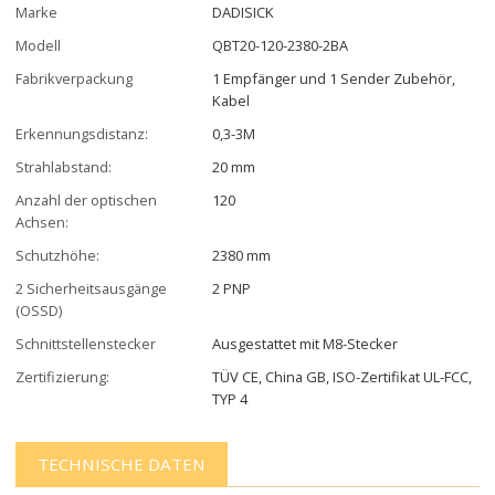
Marke
DADISICK
Modell
QBT20-120-2380-2BA
Fabrikverpackung
1 Empfänger und 1 Sender Zubehör,
Kabel
Erkennungsdistanz:
0,3-3M
Strahlabstand:
20 mm
Anzahl der optischen
120
Achsen:
Schutzhöhe:
2380 mm
2 Sicherheitsausgänge
2 PNP
(OSSD)
Schnittstellenstecker
Ausgestattet mit M8-Stecker
Zertifizierung:
TÜV CE, China GB, ISO-Zertifikat UL-FCC,
TYP 4
TECHNISCHE DATEN