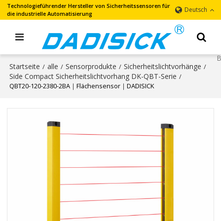
Technologieführender Hersteller von Sicherheitssensoren für
Deutsch
die industrielle Automatisierung
Startseite
alle
Sensorprodukte
Sicherheitslichtvorhänge
/
/
/
/
Side Compact Sicherheitslichtvorhang DK-QBT-Serie
/
QBT20-120-2380-2BA｜Flächensensor｜DADISICK