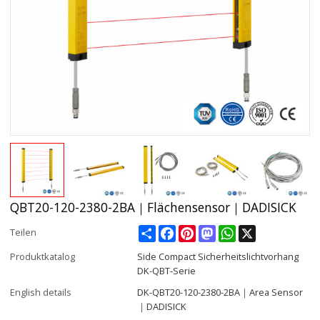
QBT20-120-2380-2BA｜Flächensensor｜DADISICK
Share
Facebook
Pinterest
Mastodon
WhatsApp
X
Teilen
Produktkatalog
Side Compact Sicherheitslichtvorhang
DK-QBT-Serie
English details
DK-QBT20-120-2380-2BA｜Area Sensor
｜DADISICK