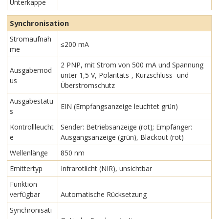
Unterkappe
Synchronisation
Stromaufnah
≤200 mA
me
2 PNP, mit Strom von 500 mA und Spannung
Ausgabemod
unter 1,5 V, Polaritäts-, Kurzschluss- und
us
Überstromschutz
Ausgabestatu
EIN (Empfangsanzeige leuchtet grün)
s
Kontrollleucht
Sender: Betriebsanzeige (rot); Empfänger:
e
Ausgangsanzeige (grün), Blackout (rot)
Wellenlänge
850 nm
Emittertyp
Infrarotlicht (NIR), unsichtbar
Funktion
verfügbar
Automatische Rücksetzung
Synchronisati