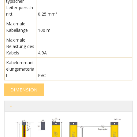
typischer
Leiterquersch
nitt
0,25 mm²
Maximale
Kabellänge
100 m
Maximale
Belastung des
Kabels
4,9A
Kabelummant
elungsmateria
l
PVC
DIMENSION