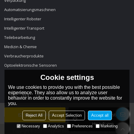
Verpackung
Automatisierungsmaschinen
Intelligenter Roboter
Intelligenter Transport
Teilebearbeitung
Medizin & Chemie
Verbraucherprodukte
Optoelektronische Sensoren
Cookie settings
We use cookies to provide you with the best possible
experience. They also allow us to analyze user
behavior in order to constantly improve the website for
you.
Sprache:
Deutsch
Kontakt Sofort
Zur Wunschliste
Reject All
Accept Selection
Accept all
Hinzufügen
Necessary
Analytics
Preferences
Marketing
Copyright © 2026
Dongguan Dadi Electronic Technology Co., Ltd